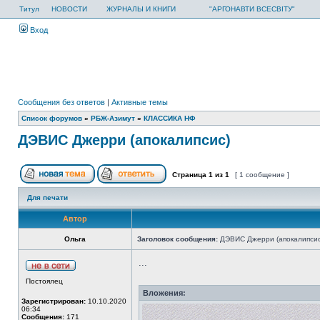
Титул
НОВОСТИ
ЖУРНАЛЫ И КНИГИ
"АРГОНАВТИ ВСЕСВІТУ"
Вход
Сообщения без ответов
|
Активные темы
Список форумов
»
РБЖ-Азимут
»
КЛАССИКА НФ
ДЭВИС Джерри (апокалипсис)
Страница
1
из
1
[ 1 сообщение ]
Для печати
Автор
Ольга
Заголовок сообщения:
ДЭВИС Джерри (апокалипсис
...
Постоялец
Вложения:
Зарегистрирован:
10.10.2020
06:34
Сообщения:
171