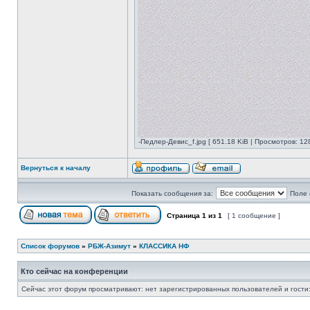
-Педлер-Девис_f.jpg [ 651.18 KiB | Просмотров: 12
Вернуться к началу
Показать сообщения за:
Поле 
Страница
1
из
1
[ 1 сообщение ]
Список форумов
»
РБЖ-Азимут
»
КЛАССИКА НФ
Кто сейчас на конференции
Сейчас этот форум просматривают: нет зарегистрированных пользователей и гости: