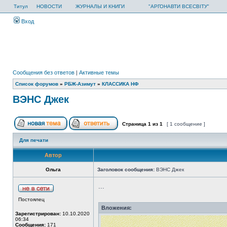
Титул
НОВОСТИ
ЖУРНАЛЫ И КНИГИ
"АРГОНАВТИ ВСЕСВІТУ"
Вход
Сообщения без ответов
|
Активные темы
Список форумов
»
РБЖ-Азимут
»
КЛАССИКА НФ
ВЭНС Джек
Страница
1
из
1
[ 1 сообщение ]
Для печати
Автор
Ольга
Заголовок сообщения:
ВЭНС Джек
...
Постоялец
Вложения:
Зарегистрирован:
10.10.2020
06:34
Сообщения:
171