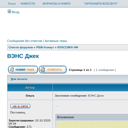
Титул
НОВОСТИ
ЖУРНАЛЫ И КНИГИ
"АРГОНАВТИ ВСЕСВІТУ"
Вход
Сообщения без ответов
|
Активные темы
Список форумов
»
РБЖ-Азимут
»
КЛАССИКА НФ
ВЭНС Джек
Страница
1
из
1
[ 1 сообщение ]
Для печати
Автор
Ольга
Заголовок сообщения:
ВЭНС Джек
...
Постоялец
Вложения:
Зарегистрирован:
10.10.2020
06:34
Сообщения:
171