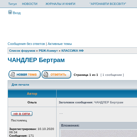
Титул
НОВОСТИ
ЖУРНАЛЫ И КНИГИ
"АРГОНАВТИ ВСЕСВІТУ"
Вход
Сообщения без ответов
|
Активные темы
Список форумов
»
РБЖ-Азимут
»
КЛАССИКА НФ
ЧАНДЛЕР Бертрам
Страница
1
из
1
[ 1 сообщение ]
Для печати
Автор
Ольга
Заголовок сообщения:
ЧАНДЛЕР Бертрам
...
Постоялец
Вложения:
Зарегистрирован:
10.10.2020
06:34
Сообщения:
171