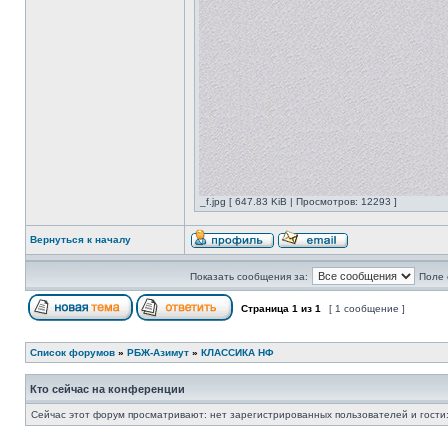
_f.jpg [ 647.83 KiB | Просмотров: 12293 ]
Вернуться к началу
Показать сообщения за:
Поле 
Страница
1
из
1
[ 1 сообщение ]
Список форумов
»
РБЖ-Азимут
»
КЛАССИКА НФ
Кто сейчас на конференции
Сейчас этот форум просматривают: нет зарегистрированных пользователей и гости: