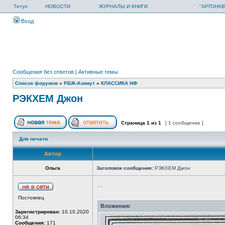
Титул
НОВОСТИ
ЖУРНАЛЫ И КНИГИ
"АРГОНАВ
Вход
Сообщения без ответов
|
Активные темы
Список форумов
»
РБЖ-Азимут
»
КЛАССИКА НФ
РЭКХЕМ Джон
Страница
1
из
1
[ 1 сообщение ]
Для печати
Автор
Ольга
Заголовок сообщения:
РЭКХЕМ Джон
...
Постоялец
Вложения:
Зарегистрирован:
10.10.2020
06:34
Сообщения:
171