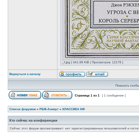
_f.jpg [ 441.89 KiB | Просмотров: 12178 ]
Вернуться к началу
Показать сообщ
Страница
1
из
1
[ 1 сообщение ]
Список форумов
»
РБЖ-Азимут
»
КЛАССИКА НФ
Кто сейчас на конференции
Сейчас этот форум просматривают: нет зарегистрированных пользователей и гости: