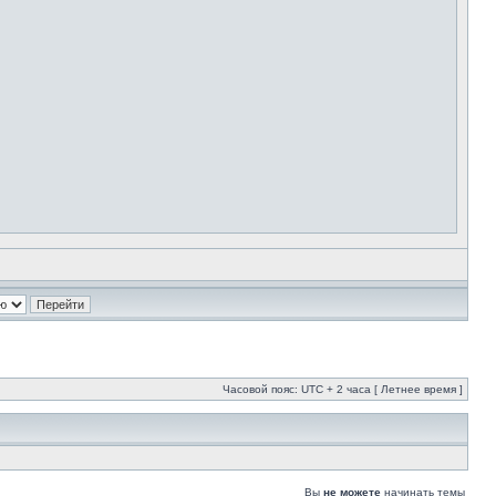
Часовой пояс: UTC + 2 часа [ Летнее время ]
Вы
не можете
начинать темы