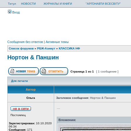
Титул
НОВОСТИ
ЖУРНАЛЫ И КНИГИ
"АРГОНАВТИ ВСЕСВІТУ"
Вход
Сообщения без ответов
|
Активные темы
Список форумов
»
РБЖ-Азимут
»
КЛАССИКА НФ
Нортон & Паншин
Страница
1
из
1
[ 1 сообщение ]
Для печати
Автор
Ольга
Заголовок сообщения:
Нортон & Паншин
...
Постоялец
Вложения:
Зарегистрирован:
10.10.2020
06:34
Сообщения:
171