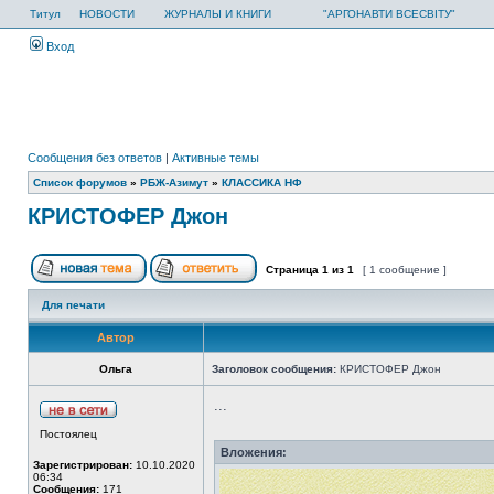
Титул
НОВОСТИ
ЖУРНАЛЫ И КНИГИ
"АРГОНАВТИ ВСЕСВІТУ"
Вход
Сообщения без ответов
|
Активные темы
Список форумов
»
РБЖ-Азимут
»
КЛАССИКА НФ
КРИСТОФЕР Джон
Страница
1
из
1
[ 1 сообщение ]
Для печати
Автор
Ольга
Заголовок сообщения:
КРИСТОФЕР Джон
...
Постоялец
Вложения:
Зарегистрирован:
10.10.2020
06:34
Сообщения:
171