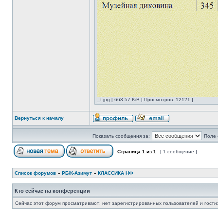
_f.jpg [ 663.57 KiB | Просмотров: 12121 ]
Вернуться к началу
Показать сообщения за:
Поле 
Страница
1
из
1
[ 1 сообщение ]
Список форумов
»
РБЖ-Азимут
»
КЛАССИКА НФ
Кто сейчас на конференции
Сейчас этот форум просматривают: нет зарегистрированных пользователей и гости: