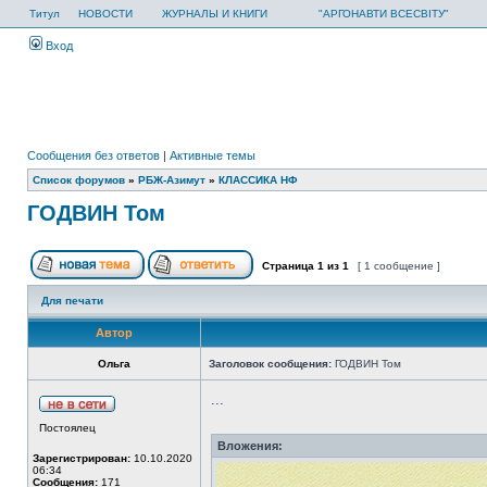
Титул
НОВОСТИ
ЖУРНАЛЫ И КНИГИ
"АРГОНАВТИ ВСЕСВІТУ"
Вход
Сообщения без ответов
|
Активные темы
Список форумов
»
РБЖ-Азимут
»
КЛАССИКА НФ
ГОДВИН Том
Страница
1
из
1
[ 1 сообщение ]
Для печати
Автор
Ольга
Заголовок сообщения:
ГОДВИН Том
...
Постоялец
Вложения:
Зарегистрирован:
10.10.2020
06:34
Сообщения:
171