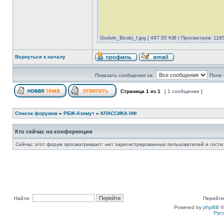
Godvin_Bicsbi_f.jpg [ 497.55 KiB | Просмотров: 1185
Вернуться к началу
Показать сообщения за:
Поле 
Страница
1
из
1
[ 1 сообщение ]
Список форумов
»
РБЖ-Азимут
»
КЛАССИКА НФ
Кто сейчас на конференции
Сейчас этот форум просматривают: нет зарегистрированных пользователей и гости:
Найти:
Перейти
Powered by
phpBB
©
Рус