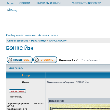
Титул
НОВОСТИ
ЖУРНАЛЫ И КНИГИ
"АРГОНАВТИ ВСЕСВІТУ"
Вход
Сообщения без ответов
|
Активные темы
Список форумов
»
РБЖ-Азимут
»
КЛАССИКА НФ
БЭНКС Йэн
Страница
1
из
1
[ 1 сообщение ]
Для печати
Автор
Ольга
Заголовок сообщения:
БЭНКС Йэн
...
Постоялец
Вложения:
Зарегистрирован:
10.10.2020
06:34
Сообщения:
171