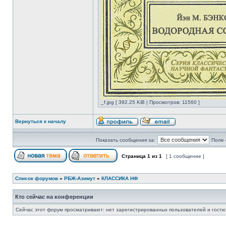
_f.jpg [ 392.25 KiB | Просмотров: 11560 ]
Вернуться к началу
Показать сообщения за:
Поле 
Страница
1
из
1
[ 1 сообщение ]
Список форумов
»
РБЖ-Азимут
»
КЛАССИКА НФ
Кто сейчас на конференции
Сейчас этот форум просматривают: нет зарегистрированных пользователей и гости: