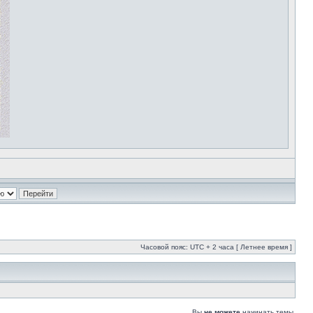
Часовой пояс: UTC + 2 часа [ Летнее время ]
Вы
не можете
начинать темы