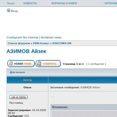
Титул
НОВОСТИ
ЖУРНАЛЫ И КНИГИ
"АРГОНАВ
Вход
Сообщения без ответов
|
Активные темы
Список форумов
»
РБЖ-Азимут
»
КЛАССИКА НФ
АЗИМОВ Айзек
Страница
1
из
1
[ 1 сообщение ]
Для печати
Автор
Ольга
Заголовок сообщения:
АЗИМОВ Айзек
...
Постоялец
Вложения:
Зарегистрирован:
10.10.2020
06:34
Сообщения:
171