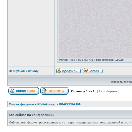
Prihod_f.jpg [ 593.53 KiB | Просмотров: 11026 ]
Вернуться к началу
Показать сообщ
Страница
1
из
1
[ 1 сообщение ]
Список форумов
»
РБЖ-Азимут
»
КЛАССИКА НФ
Кто сейчас на конференции
Сейчас этот форум просматривают: нет зарегистрированных пользователей и гости: