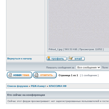
Prihod_f.jpg [ 593.53 KiB | Просмотров: 11052 ]
Вернуться к началу
Показать сообщения за:
Поле 
Страница
1
из
1
[ 1 сообщение ]
Список форумов
»
РБЖ-Азимут
»
КЛАССИКА НФ
Кто сейчас на конференции
Сейчас этот форум просматривают: нет зарегистрированных пользователей и гости: