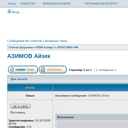
Титул
НОВОСТИ
ЖУРНАЛЫ И КНИГИ
"АРГОНАВТИ ВСЕСВІТУ"
Вход
Сообщения без ответов
|
Активные темы
Список форумов
»
РБЖ-Азимут
»
КЛАССИКА НФ
АЗИМОВ Айзек
Страница
1
из
1
[ 1 сообщение ]
Для печати
Автор
Ольга
Заголовок сообщения:
АЗИМОВ Айзек
...
Постоялец
Вложения:
Зарегистрирован:
10.10.2020
06:34
Сообщения:
171