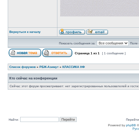
Вернуться к началу
Показать сообщения за:
Поле 
Страница
1
из
1
[ 1 сообщение ]
Список форумов
»
РБЖ-Азимут
»
КЛАССИКА НФ
Кто сейчас на конференции
Сейчас этот форум просматривают: нет зарегистрированных пользователей и гости:
Найти:
Перейти
Powered by
phpBB
©
Рус