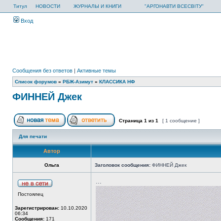
Титул
НОВОСТИ
ЖУРНАЛЫ И КНИГИ
"АРГОНАВТИ ВСЕСВІТУ"
Вход
Сообщения без ответов
|
Активные темы
Список форумов
»
РБЖ-Азимут
»
КЛАССИКА НФ
ФИННЕЙ Джек
Страница
1
из
1
[ 1 сообщение ]
Для печати
Автор
Ольга
Заголовок сообщения:
ФИННЕЙ Джек
...
Постоялец
Зарегистрирован:
10.10.2020
06:34
Сообщения:
171