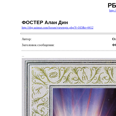
РБ
http:
ФОСТЕР Алан Дин
http://rbg-azimut.com/forum/viewtopic.php?f=163&t=4412
Автор:
Ол
Заголовок сообщения:
ФО
...