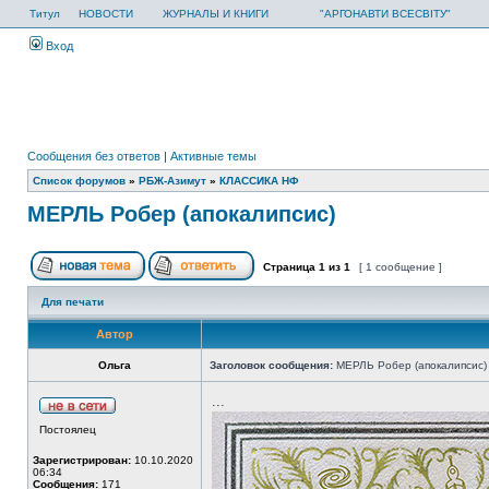
Титул
НОВОСТИ
ЖУРНАЛЫ И КНИГИ
"АРГОНАВТИ ВСЕСВІТУ"
Вход
Сообщения без ответов
|
Активные темы
Список форумов
»
РБЖ-Азимут
»
КЛАССИКА НФ
МЕРЛЬ Робер (апокалипсис)
Страница
1
из
1
[ 1 сообщение ]
Для печати
Автор
Ольга
Заголовок сообщения:
МЕРЛЬ Робер (апокалипсис)
...
Постоялец
Зарегистрирован:
10.10.2020
06:34
Сообщения:
171