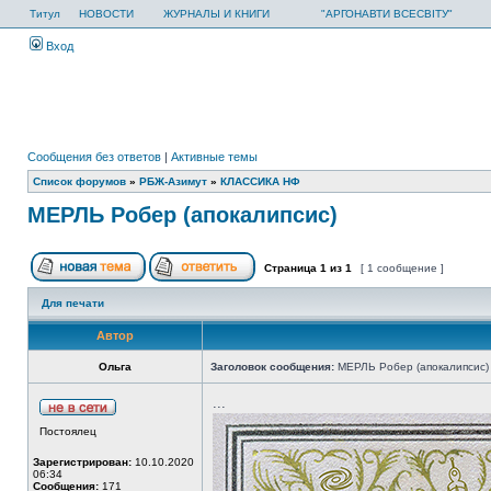
Титул
НОВОСТИ
ЖУРНАЛЫ И КНИГИ
"АРГОНАВТИ ВСЕСВІТУ"
Вход
Сообщения без ответов
|
Активные темы
Список форумов
»
РБЖ-Азимут
»
КЛАССИКА НФ
МЕРЛЬ Робер (апокалипсис)
Страница
1
из
1
[ 1 сообщение ]
Для печати
Автор
Ольга
Заголовок сообщения:
МЕРЛЬ Робер (апокалипсис)
...
Постоялец
Зарегистрирован:
10.10.2020
06:34
Сообщения:
171