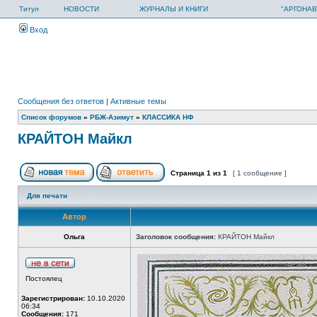
Титул
НОВОСТИ
ЖУРНАЛЫ И КНИГИ
"АРГОНАВ
Вход
Сообщения без ответов
|
Активные темы
Список форумов
»
РБЖ-Азимут
»
КЛАССИКА НФ
КРАЙТОН Майкл
Страница
1
из
1
[ 1 сообщение ]
Для печати
Автор
Ольга
Заголовок сообщения:
КРАЙТОН Майкл
Постоялец
Зарегистрирован:
10.10.2020
06:34
Сообщения:
171