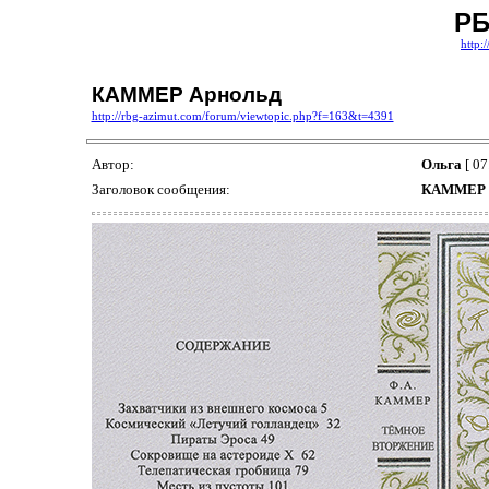
РБ
http:
КАММЕР Арнольд
http://rbg-azimut.com/forum/viewtopic.php?f=163&t=4391
Автор:
Ольга
[ 07
Заголовок сообщения:
КАММЕР 