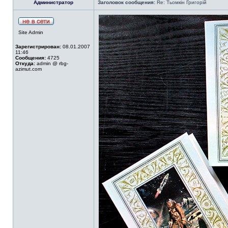
Администратор
Заголовок сообщения:
Re: Тьомкін Григорій
Site Admin
Зарегистрирован:
08.01.2007
11:46
Сообщения:
4725
Откуда:
admin @ rbg-
azimut.com