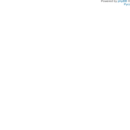
Powered by
phpBB
©
Рус