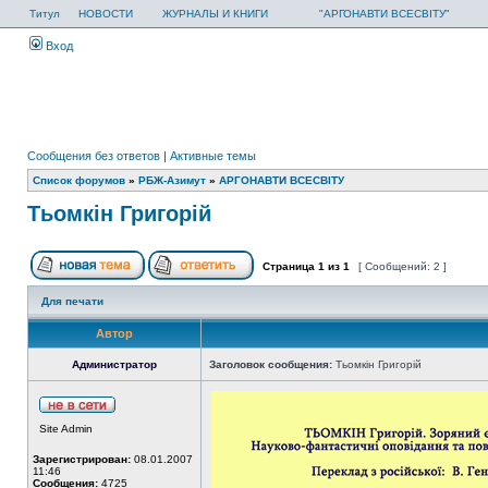
Титул
НОВОСТИ
ЖУРНАЛЫ И КНИГИ
"АРГОНАВТИ ВСЕСВІТУ"
Вход
Сообщения без ответов
|
Активные темы
Список форумов
»
РБЖ-Азимут
»
АРГОНАВТИ ВСЕСВIТУ
Тьомкін Григорій
Страница
1
из
1
[ Сообщений: 2 ]
Для печати
Автор
Администратор
Заголовок сообщения:
Тьомкін Григорій
Site Admin
Зарегистрирован:
08.01.2007
11:46
Сообщения:
4725