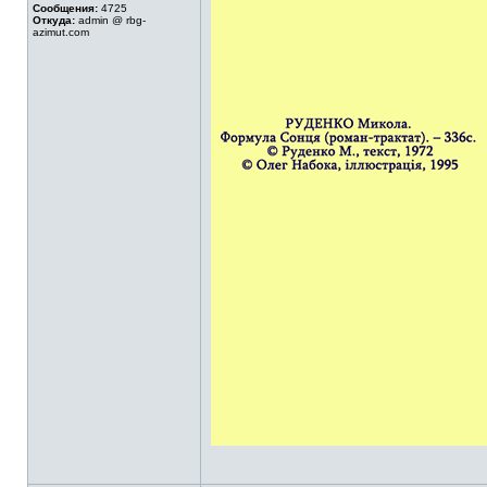
Сообщения:
4725
Откуда:
admin @ rbg-
azimut.com