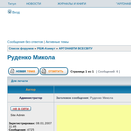
Титул
НОВОСТИ
ЖУРНАЛЫ И КНИГИ
"АРГОНАВ
Вход
Сообщения без ответов
|
Активные темы
Список форумов
»
РБЖ-Азимут
»
АРГОНАВТИ ВСЕСВIТУ
Руденко Микола
Страница
1
из
1
[ Сообщений: 6 ]
Для печати
Автор
Администратор
Заголовок сообщения:
Руденко Микола
Site Admin
Зарегистрирован:
08.01.2007
11:46
Сообщения:
4725