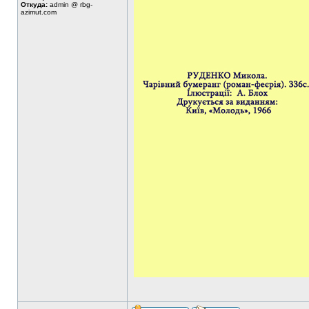
Откуда:
admin @ rbg-
azimut.com