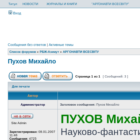
Титул
НОВОСТИ
ЖУРНАЛЫ И КНИГИ
"АРГОНАВТИ ВСЕСВІТУ"
Вход
Сообщения без ответов
|
Активные темы
Список форумов
»
РБЖ-Азимут
»
АРГОНАВТИ ВСЕСВIТУ
Пухов Михайло
Страница
1
из
1
[ Сообщений: 3 ]
Для печати
Автор
Администратор
Заголовок сообщения:
Пухов Михайло
ПУХОВ Миха
Site Admin
Науково-фантасти
Зарегистрирован:
08.01.2007
11:46
Сообщения:
4725