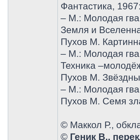
Фантастика, 1967
– М.: Молодая гва
Земля и Вселенна
Пухов М. Картинн
– М.: Молодая гва
Техника –молодёж
Пухов М. Звёздны
– М.: Молодая гва
Пухов М. Семя зла
© Маккол Р., обкл
©
Геник В., перек