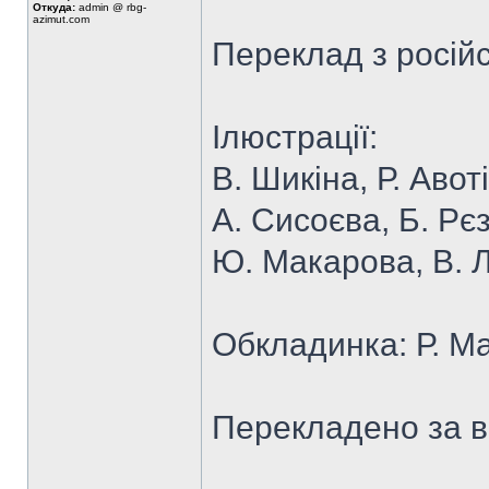
Откуда:
admin @ rbg-
azimut.com
Переклад з російс
Ілюстрації:
В. Шикіна, Р. Авот
А. Сисоєва, Б. Рє
Ю. Макарова, В. Л
Обкладинка: Р. М
Перекладено за 