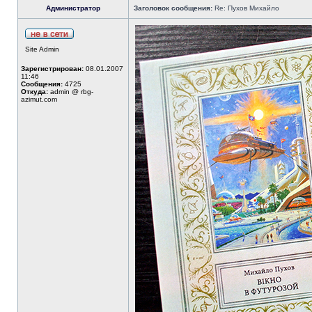
Администратор
Заголовок сообщения:
Re: Пухов Михайло
Site Admin
Зарегистрирован:
08.01.2007
11:46
Сообщения:
4725
Откуда:
admin @ rbg-
azimut.com