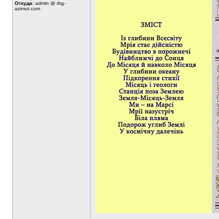
Откуда:
admin @ rbg-
azimut.com