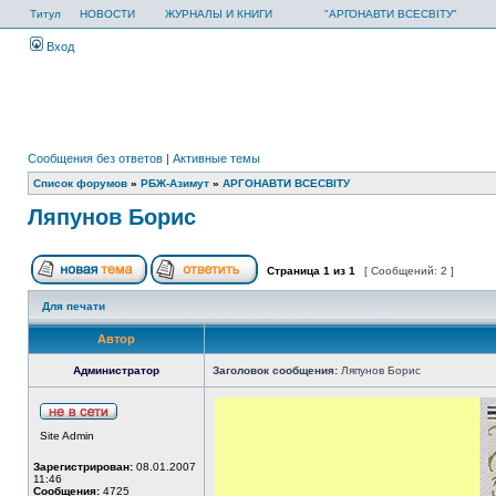
Титул
НОВОСТИ
ЖУРНАЛЫ И КНИГИ
"АРГОНАВТИ ВСЕСВІТУ"
Вход
Сообщения без ответов
|
Активные темы
Список форумов
»
РБЖ-Азимут
»
АРГОНАВТИ ВСЕСВIТУ
Ляпунов Борис
Страница
1
из
1
[ Сообщений: 2 ]
Для печати
Автор
Администратор
Заголовок сообщения:
Ляпунов Борис
Site Admin
Зарегистрирован:
08.01.2007
11:46
Сообщения:
4725