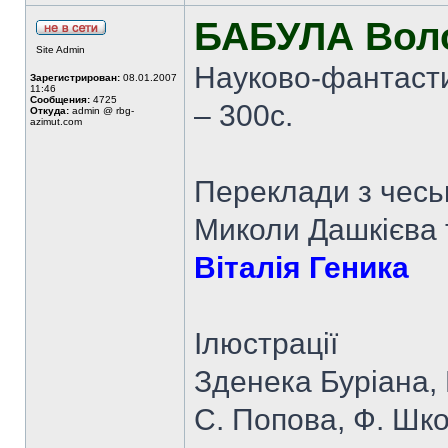
БАБУЛА Вол
Site Admin
Науково-фантасти
Зарегистрирован:
08.01.2007
11:46
Сообщения:
4725
– 300с.
Откуда:
admin @ rbg-
azimut.com
Переклади з чеськ
Миколи Дашкієва 
Віталія Геника
Ілюстрації
Зденека Буріана, 
С. Попова, Ф. Шко