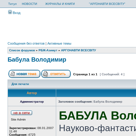
Титул
НОВОСТИ
ЖУРНАЛЫ И КНИГИ
"АРГОНАВТИ ВСЕСВІТУ"
Вход
Сообщения без ответов
|
Активные темы
Список форумов
»
РБЖ-Азимут
»
АРГОНАВТИ ВСЕСВIТУ
Бабула Володимир
Страница
1
из
1
[ Сообщений: 4 ]
Для печати
Автор
Администратор
Заголовок сообщения:
Бабула Володимир
БАБУЛА Вол
Site Admin
Науково-фантасти
Зарегистрирован:
08.01.2007
11:46
Сообщения:
4725