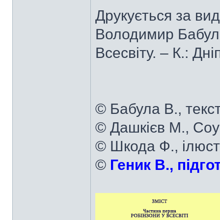
Друкується за ви
Володимир Бабула
Всесвіту. – К.: Дн
© Бабула В., текст
© Дашкієв М., Соу
© Шкода Ф., ілюст
©
Геник В., підго