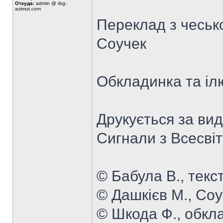
Откуда:
admin @ rbg-
azimut.com
Переклад з чесько
Соучек
Обкладинка та іл
Друкується за ви
Сигнали з Всесвіту
© Бабула В., текст
© Дашкієв М., Соу
© Шкода Ф., обкла