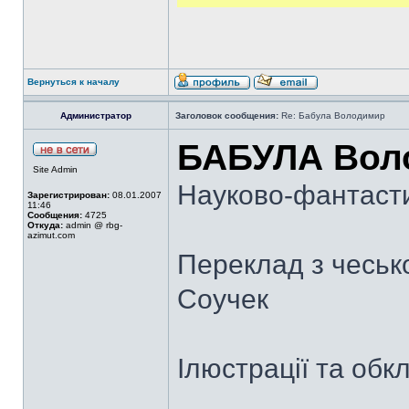
Вернуться к началу
Администратор
Заголовок сообщения:
Re: Бабула Володимир
БАБУЛА Вол
Site Admin
Науково-фантасти
Зарегистрирован:
08.01.2007
11:46
Сообщения:
4725
Откуда:
admin @ rbg-
azimut.com
Переклад з чеськ
Соучек
Ілюстрації та об