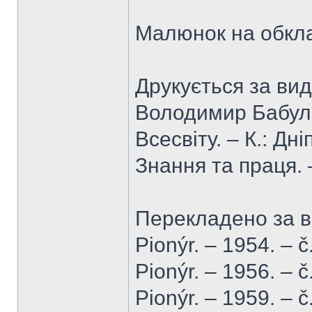
Малюнок на обкл
Друкується за ви
Володимир Бабула
Всесвіту. – К.: Дн
Знання та праця. 
Перекладено за 
Pionýr. – 1954. – č
Pionýr. – 1956. – č
Pionýr. – 1959. – č