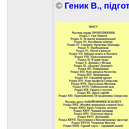
©
Геник В., підго