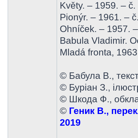
Květy. – 1959. – č.
Pionýr. – 1961. – č
Ohníček. – 1957. –
Babula Vladimir. 
Mladá fronta, 1963
© Бабула В., текст
© Буріан З., ілюст
© Шкода Ф., обкл
©
Геник В., перек
2019