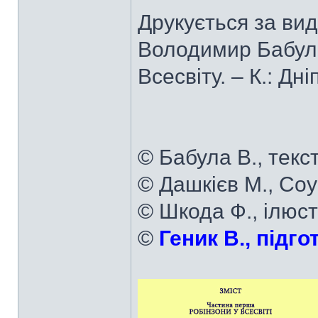
Друкується за ви
Володимир Бабула
Всесвіту. – К.: Дн
© Бабула В., текст
© Дашкієв М., Соу
© Шкода Ф., ілюст
©
Геник В., підго