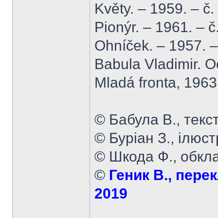
Květy. – 1959. – č.
Pionýr. – 1961. – č
Ohníček. – 1957. –
Babula Vladimir. 
Mladá fronta, 1963
© Бабула В., текст
© Буріан З., ілюст
© Шкода Ф., обкл
©
Геник В., перек
2019