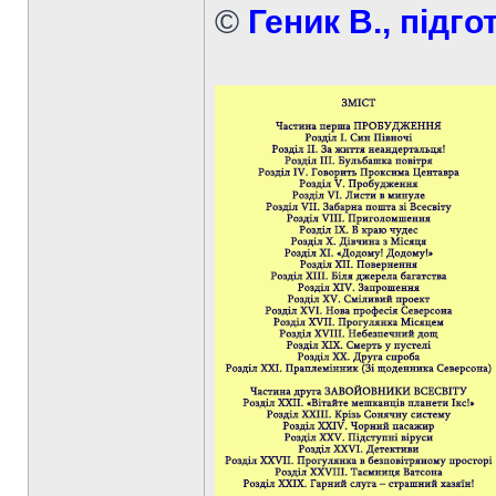
©
Геник В., підго