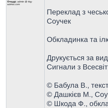
Откуда:
admin @ rbg-
azimut.com
Переклад з чесько
Соучек
Обкладинка та іл
Друкується за ви
Сигнали з Всесвіту
© Бабула В., текст
© Дашкієв М., Соу
© Шкода Ф., обкла