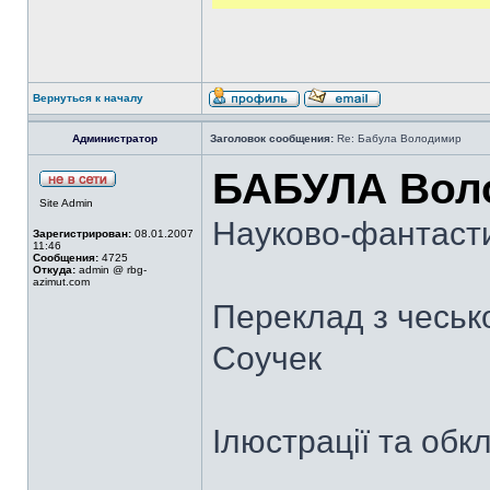
Вернуться к началу
Администратор
Заголовок сообщения:
Re: Бабула Володимир
БАБУЛА Вол
Site Admin
Науково-фантасти
Зарегистрирован:
08.01.2007
11:46
Сообщения:
4725
Откуда:
admin @ rbg-
azimut.com
Переклад з чеськ
Соучек
Ілюстрації та об