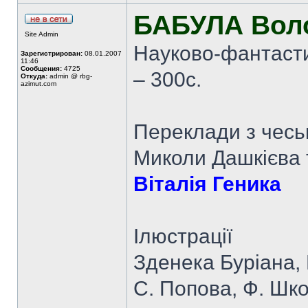
БАБУЛА Вол
Site Admin
Науково-фантасти
Зарегистрирован:
08.01.2007
11:46
Сообщения:
4725
– 300с.
Откуда:
admin @ rbg-
azimut.com
Переклади з чеськ
Миколи Дашкієва 
Віталія Геника
Ілюстрації
Зденека Буріана, 
С. Попова, Ф. Шко