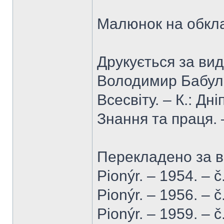
Малюнок на обкл
Друкується за ви
Володимир Бабула
Всесвіту. – К.: Дн
Знання та праця. 
Перекладено за 
Pionýr. – 1954. – č
Pionýr. – 1956. – č
Pionýr. – 1959. – č