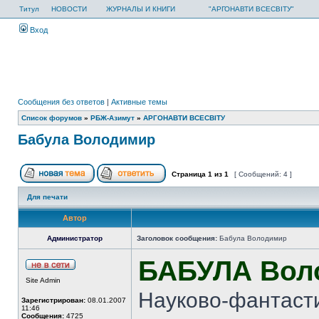
Титул
НОВОСТИ
ЖУРНАЛЫ И КНИГИ
"АРГОНАВТИ ВСЕСВІТУ"
Вход
Сообщения без ответов
|
Активные темы
Список форумов
»
РБЖ-Азимут
»
АРГОНАВТИ ВСЕСВIТУ
Бабула Володимир
Страница
1
из
1
[ Сообщений: 4 ]
Для печати
Автор
Администратор
Заголовок сообщения:
Бабула Володимир
БАБУЛА Вол
Site Admin
Науково-фантасти
Зарегистрирован:
08.01.2007
11:46
Сообщения:
4725