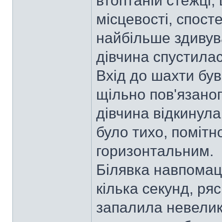
втоптаній стежці,
місцевості, спост
найбільше здивув
дівчина спустилас
Вхід до шахти бу
щільно пов'язаног
дівчина відкинула
було тихо, помітн
горизонтальним.
Білявка навпомацк
кілька секунд, ря
запалила невелик