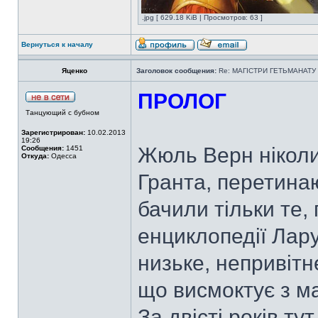
.jpg [ 629.18 KiB | Просмотров: 63 ]
Вернуться к началу
Яценко
Заголовок сообщения:
Re: МАГІСТРИ ГЕТЬМАНАТУ
ПРОЛОГ
Танцующий с бубном
Зарегистрирован:
10.02.2013
19:26
Жюль Верн ніколи 
Сообщения:
1451
Откуда:
Одесса
Гранта, перетинаю
бачили тільки те,
енциклопедії Лару
низьке, непривітн
що висмоктує з ма
За двісті років т