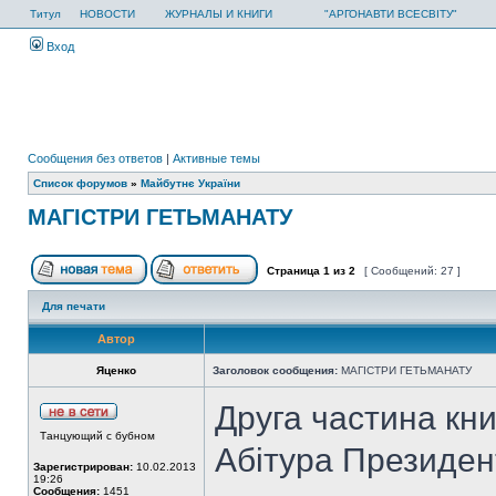
Титул
НОВОСТИ
ЖУРНАЛЫ И КНИГИ
"АРГОНАВТИ ВСЕСВІТУ"
Вход
Сообщения без ответов
|
Активные темы
Список форумов
»
Майбутнє України
МАГІСТРИ ГЕТЬМАНАТУ
Страница
1
из
2
[ Сообщений: 27 ]
Для печати
Автор
Яценко
Заголовок сообщения:
МАГІСТРИ ГЕТЬМАНАТУ
Друга частина кни
Танцующий с бубном
Абітура Президент
Зарегистрирован:
10.02.2013
19:26
Сообщения:
1451