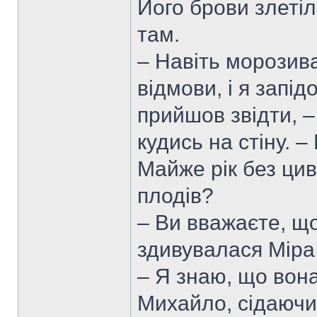
Його брови злетіл
там.
– Навіть морозива
відмови, і я запід
прийшов звідти, –
кудись на стіну. 
Майже рік без циві
плодів?
– Ви вважаєте, щ
здивувалася Міра
– Я знаю, що вона
Михайло, сідаючи 