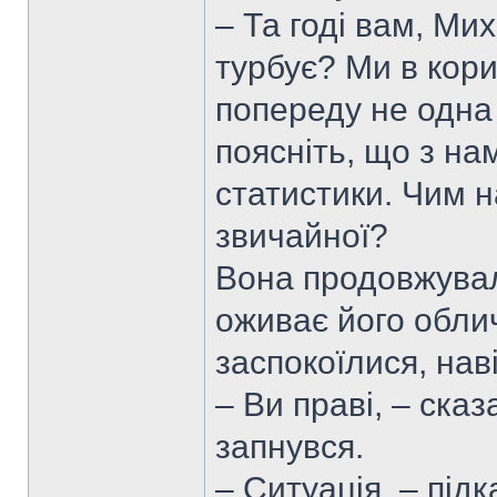
– Та годі вам, Ми
турбує? Ми в кори
попереду не одна
поясніть, що з на
статистики. Чим н
звичайної?
Вона продовжувал
оживає його облич
заспокоїлися, нав
– Ви праві, – сказ
запнувся.
– Ситуація, – під