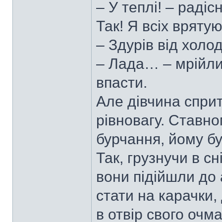
– У теплі! – раді
Так! Я всіх врятую
– Здурів від хол
– Лада… – мрійли
впасти.
Але дівчина спри
рівновагу. Ставно
бурчання, йому б
Так, грузнучи в сн
вони підійшли до
стати на карачки,
в отвір свого очм