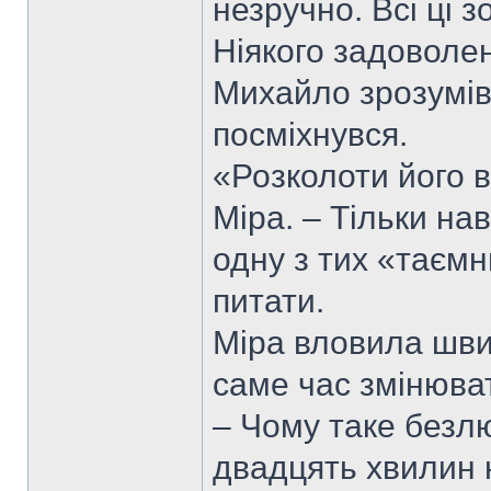
незручно. Всі ці з
Ніякого задоволе
Михайло зрозумів,
посміхнувся.
«Розколоти його 
Міра. – Тільки на
одну з тих «таємн
питати.
Міра вловила шви
саме час змінюва
– Чому таке безл
двадцять хвилин н