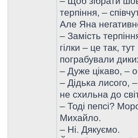
– Щоб зібрати шо
терпіння, – співч
Але Яна негативн
– Замість терпінн
гілки – це так, ту
пограбували диких
– Дуже цікаво, –
– Дідька лисого, 
не схильна до світ
– Тоді пепсі? Мор
Михайло.
– Ні. Дякуємо.