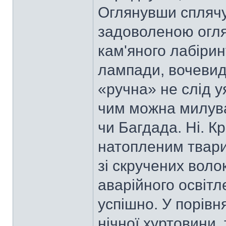
Оглянувши сплячу
задоволеною огля
кам'яного лабірин
лампади, вочевидь
«ручна» не слід у
чим можна милув
чи Багдада. Ні. Кр
натопленим твари
зі скручених воло
аварійного освітл
успішно. У порів
нічної хуртовини,