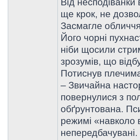
Від несподіванки 
ще крок, не дозво
Засмагле обличчя
Його чорні пухнаст
ніби щосили стрим
зрозумів, що відб
Потиснув плечима 
– Звичайна настор
повернулися з по
обґрунтована. Пси
режимі «навколо в
непередбачувані. 