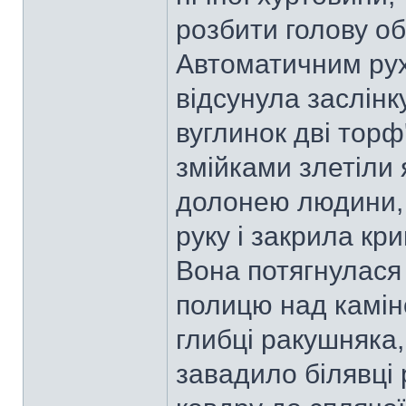
розбити голову об
Автоматичним рух
відсунула заслінк
вуглинок дві тор
змійками злетіли 
долонею людини, 
руку і закрила кри
Вона потягнулася 
полицю над камін
глибці ракушняка,
завадило білявці 