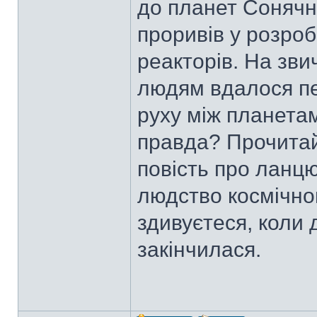
до планет Сонячн
проривів у розроб
реакторів. На звич
людям вдалося пе
руху між планета
правда? Прочита
повість про ланцю
людство космічно
здивуєтеся, коли д
закінчилася.