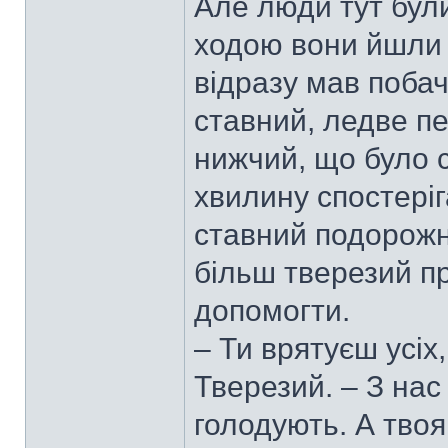
Але люди тут бул
ходою вони йшли 
відразу мав побач
ставний, ледве пе
нижчий, що було 
хвилину спостеріг
ставний подорожн
більш тверезий п
допомогти.
– Ти врятуєш усіх
Тверезий. – З нас
голодують. А твоя