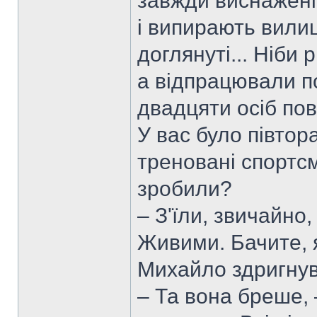
завжди виснажені,
і випирають вилиц
доглянуті... Ніби 
а відпрацювали п
двадцяти осіб пов
У вас було півтор
треновані спортс
зробили?
– З'їли, звичайно
Живими. Бачите, 
Михайло здригнувс
– Та вона бреше, 