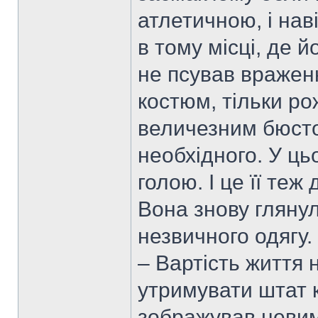
атлетичною, і на
в тому місці, де 
не псував враженн
костюм, тільки ро
величезним бюсто
необхідного. У ць
голою. І це її теж
Вона знову глянул
незвичного одягу.
– Вартість життя 
утримувати штат к
зображував невим