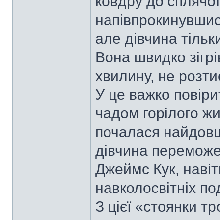
ковдру до сплячо
напівпрокинувшис
але дівчина тільк
Вона швидко зігрі
хвилину, не розти
У це важко повіри
чадом горілого жи
почалася найдовш
дівчина переможе 
Джеймс Кук, навіт
навколосвітніх по
З цієї «стоянки т