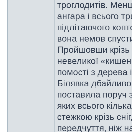
троглодитів. Менш
ангара і всього т
підлітаючого копт
вона немов спусти
Пройшовши крізь з
невеликої «кишені
помості з дерева 
Білявка дбайливо 
поставила поруч зі
яких всього кільк
стежкою крізь сні
передчуття, ніж на