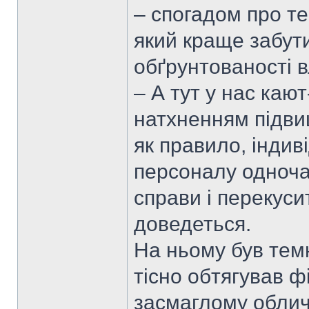
– спогадом про те
який краще забути
обґрунтованості в
– А тут у нас каю
натхненням підви
як правило, індив
персоналу одноча
справи і перекусит
доведеться.
На ньому був тем
тісно обтягував ф
засмаглому облич