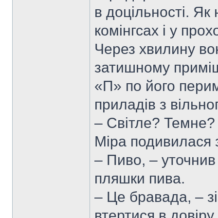
в доцільності. Як 
комінгсах і у прох
Через хвилину во
затишному приміще
«П» по його перим
приладів з вільног
– Світле? Темне?
Міра подивилася 
– Пиво, – уточнив
пляшки пива.
– Це бравада, – з
втертися в довіру.