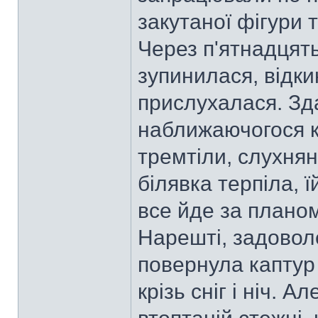
закутаної фігури т
Через п'ятнадцять
зупинилася, відки
прислухалася. Зд
наближаючогося к
тремтіли, слухняні
білявка терпіла, 
все йде за планом
Нарешті, задовол
повернула каптур
крізь сніг і ніч. 