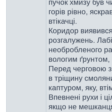
пучок хмизу був 
горів рівно, яскр
втікачці.
Коридор виявився 
розгалужень. Лаб
необробленого рак
вологим ґрунтом, 
Перед черговою з
в тріщину смоляни
каптуром, яку, вті
Впевнені рухи і ц
якщо не мешканця,