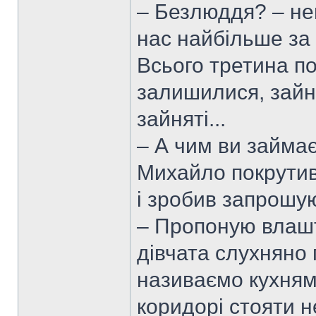
– Безлюддя? – не
нас найбільше за 
Всього третина п
залишилися, зайн
зайняті...
– А чим ви займа
Михайло покрутив
і зробив запрошу
– Пропоную влашт
дівчата слухняно 
називаємо кухнями
коридорі стояти н