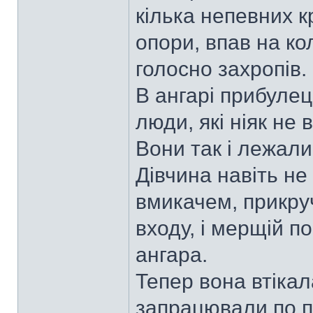
кілька непевних к
опори, впав на кол
голосно захропів.
В ангарі прибулец
люди, які ніяк не 
Вони так і лежали
Дівчина навіть не 
вмикачем, прикруч
входу, і мерщій п
ангара.
Тепер вона втікал
запрацювали по пе