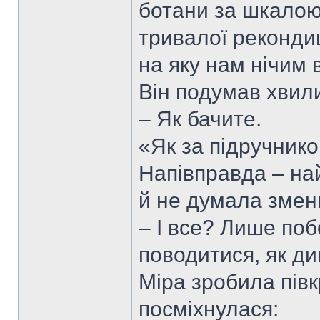
ботани за шкалою 
тривалої рекондиці
на яку нам нічим в
Він подумав хвили
– Як бачите.
«Як за підручнико
Напівправда – на
й не думала змен
– І все? Лише по
поводитися, як д
Міра зробила півк
посміхнулася: