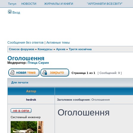
Титул
НОВОСТИ
ЖУРНАЛЫ И КНИГИ
"АРГОНАВТИ ВСЕСВІТУ"
Вход
Сообщения без ответов
|
Активные темы
Список форумов
»
Конкурсы
»
Архив
»
Третя космічна
Оголошення
Модератор:
Птица Сирин
Страница
1
из
1
[ Сообщений: 9 ]
Для печати
Автор
hedrok
Заголовок сообщения:
Оголошення
Оголошення
Системный инженер