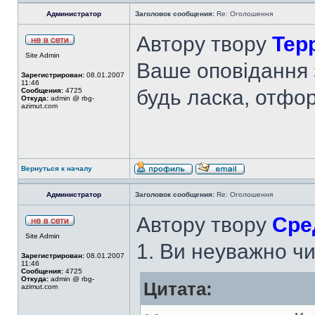
Администратор
Заголовок сообщения:
Re: Оголошення
Автору твору
Тер
Site Admin
Ваше оповідання 
Зарегистрирован:
08.01.2007
11:46
будь ласка, отфо
Сообщения:
4725
Откуда:
admin @ rbg-
azimut.com
Вернуться к началу
Администратор
Заголовок сообщения:
Re: Оголошення
Автору твору
Сре
Site Admin
1. Ви неуважно ч
Зарегистрирован:
08.01.2007
11:46
Сообщения:
4725
Откуда:
admin @ rbg-
Цитата:
azimut.com