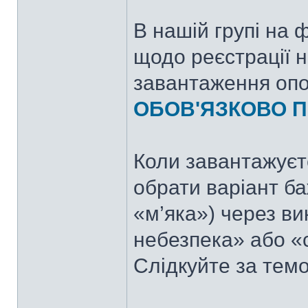
В нашій групі на 
щодо реєстрації н
завантаження опов
ОБОВ'ЯЗКОВО 
Коли завантажуєте
обрати варіант ба
«м’яка») через в
небезпека» або «
Слідкуйте за тем