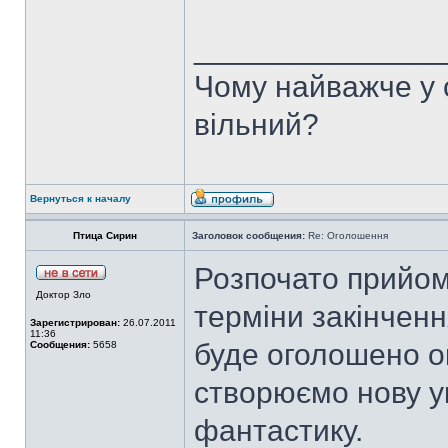
______________
Чому найважче у с
вільний?
Вернуться к началу
Птица Сирин
Заголовок сообщения:
Re: Оголошення
Розпочато прийом
Доктор Зло
терміни закінченн
Зарегистрирован:
26.07.2011
11:36
буде оголошено о
Сообщения:
5658
створюємо нову ук
фантастику.