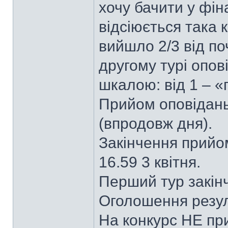
хочу бачити у фіна
відсіюється така к
вийшло 2/3 від поч
другому турі опо
шкалою: від 1 – «
Прийом оповідань
(впродовж дня).
Закінчення прийом
16.59 3 квітня.
Перший тур закінч
Оголошення резуль
На конкурс НЕ пр