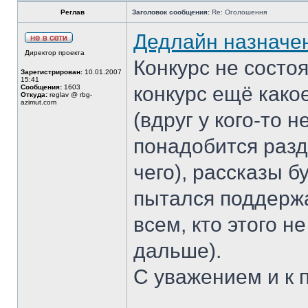
Реглав
Заголовок сообщения:
Re: Оголошення
Дедлайн назначе
Директор проекта
Конкурс не состо
Зарегистрирован:
10.01.2007
15:41
конкурс ещё како
Сообщения:
1603
Откуда:
reglav @ rbg-
azimut.com
(вдруг у кого-то 
понадобится разде
чего), рассказы б
пытался поддержа
всем, кто этого н
дальше).
С уважением и к 