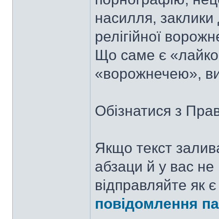
насилля, заклики 
релігійної ворожн
Що саме є «лайко
«ворожнечею», ви
Обізнатися з Пр
Якщо текст залив
абзаци й у вас не
відправляйте як є
повідомлення па