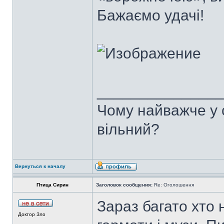
Бажаємо удачі!
______________
Чому найважче у с
вільний?
Вернуться к началу
Птица Сирин
Заголовок сообщения:
Re: Оголошення
Зараз багато хто 
Доктор Зло