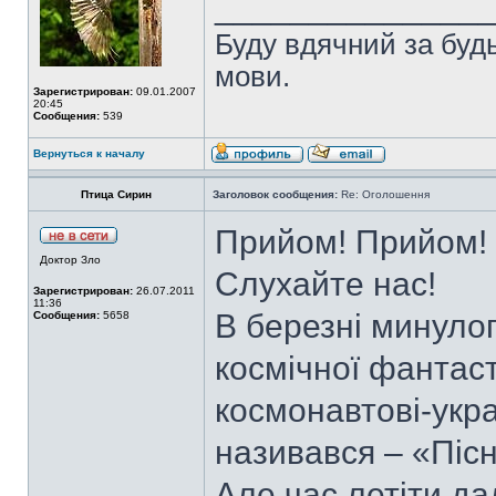
______________
Буду вдячний за будь
мови.
Зарегистрирован:
09.01.2007
20:45
Сообщения:
539
Вернуться к началу
Птица Сирин
Заголовок сообщения:
Re: Оголошення
Прийом! Прийом! 
Доктор Зло
Слухайте нас!
Зарегистрирован:
26.07.2011
11:36
В березні минулог
Сообщения:
5658
космічної фантас
космонавтові-укра
називався – «Пісн
Але час летіти да