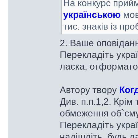
На конкурс прийм
українською
мов
тис. знаків із пр
2. Ваше оповідан
Перекладіть украї
ласка, отформато
Автору твору
Ког
Див. п.п.1,2. Крі
обмеження об`єму
Перекладіть украї
надішліть, будь л