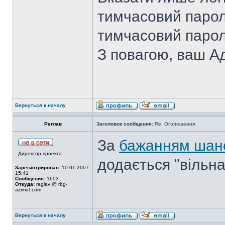
тимчасовий пароль
тимчасовий пароль
З повагою, ваш А
Вернуться к началу
Реглав
Заголовок сообщения:
Re: Оголошення
За
бажанням шано
Директор проекта
додається "вільна
Зарегистрирован:
10.01.2007
15:41
Сообщения:
1603
Откуда:
reglav @ rbg-
azimut.com
Вернуться к началу