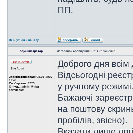
ПП.
Вернуться к началу
Администратор
Заголовок сообщения:
Re: Оголошення
Доброго дня всім
Site Admin
Відсьогодні реєст
Зарегистрирован:
08.01.2007
11:46
у ручному режимі
Сообщения:
4725
Откуда:
admin @ rbg-
azimut.com
Бажаючі зареєстр
на поштову скринь
пробілів, звісно).
Вказати лише логі