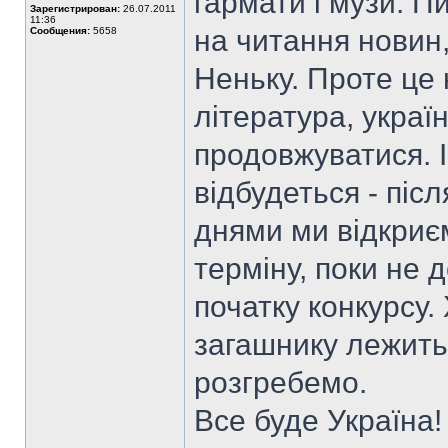
гармати і музи. П
Зарегистрирован:
26.07.2011
11:36
на читання новин,
Сообщения:
5658
Неньку. Проте це 
література, украї
продовжуватися. І
відбудеться - пі
днями ми відкриє
терміну, поки не 
початку конкурсу. 
загашнику лежить 
розгребемо.
Все буде Україна!