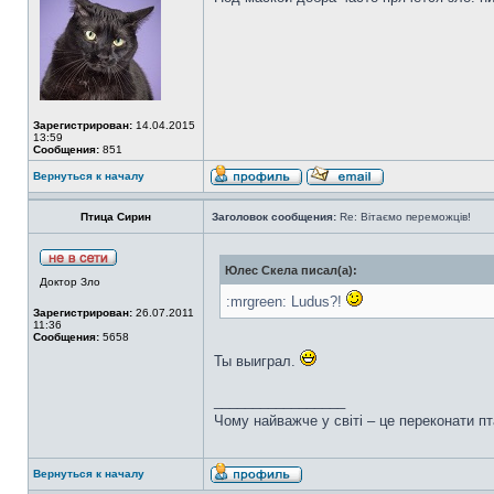
Зарегистрирован:
14.04.2015
13:59
Сообщения:
851
Вернуться к началу
Птица Сирин
Заголовок сообщения:
Re: Вітаємо переможців!
Юлес Скела писал(а):
Доктор Зло
:mrgreen: Ludus?!
Зарегистрирован:
26.07.2011
11:36
Сообщения:
5658
Ты выиграл.
_________________
Чому найважче у світі – це переконати пт
Вернуться к началу