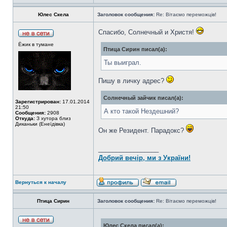
Юлес Скела
Заголовок сообщения:
Re: Вітаємо переможців!
Спасибо, Солнечный и Христя!
Ёжик в тумане
Птица Сирин писал(а):
Ты выиграл.
Пишу в личку адрес?
Солнечный зайчик писал(а):
Зарегистрирован:
17.01.2014
21:50
А кто такой Нездешний?
Сообщения:
2908
Откуда:
З хутора близ
Диканьки (Енеїдівка)
Он же Резидент. Парадокс?
_________________
Добрий вечір, ми з України!
Вернуться к началу
Птица Сирин
Заголовок сообщения:
Re: Вітаємо переможців!
Юлес Скела писал(а):