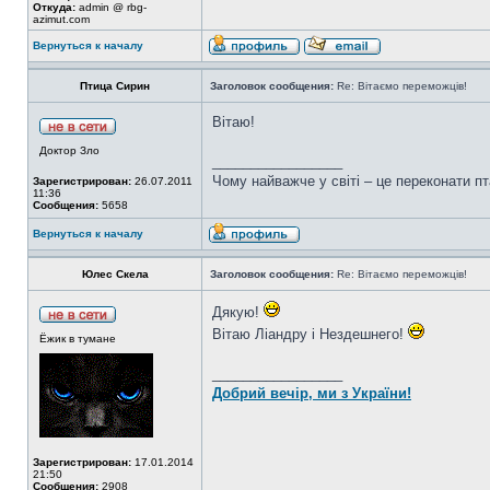
Откуда:
admin @ rbg-
azimut.com
Вернуться к началу
Птица Сирин
Заголовок сообщения:
Re: Вітаємо переможців!
Вітаю!
Доктор Зло
_________________
Чому найважче у світі – це переконати пт
Зарегистрирован:
26.07.2011
11:36
Сообщения:
5658
Вернуться к началу
Юлес Скела
Заголовок сообщения:
Re: Вітаємо переможців!
Дякую!
Вітаю Ліандру і Нездешнего!
Ёжик в тумане
_________________
Добрий вечір, ми з України!
Зарегистрирован:
17.01.2014
21:50
Сообщения:
2908