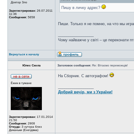
Доктор Зло
Пишу в личку адрес?
Зарегистрирован:
26.07.2011
11:36
Сообщения:
5658
Пиши. Только я не помню, на что мы игр
_________________
Чому найважче у світі – це переконати пт
Вернуться к началу
Юлес Скела
Заголовок сообщения:
Re: Вітаємо переможців!
На Сборник. С автографом!
Ёжик в тумане
_________________
Добрий вечір, ми з України!
Зарегистрирован:
17.01.2014
21:50
Сообщения:
2908
Откуда:
З хутора близ
Диканьки (Енеїдівка)