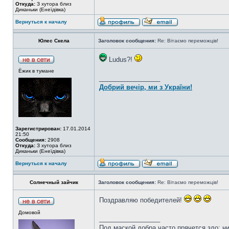
Откуда:
З хутора близ
Диканьки (Енеїдівка)
Вернуться к началу
Юлес Скела
Заголовок сообщения:
Re: Вітаємо переможців!
Ludus?!
Ёжик в тумане
_________________
Добрий вечір, ми з України!
Зарегистрирован:
17.01.2014
21:50
Сообщения:
2908
Откуда:
З хутора близ
Диканьки (Енеїдівка)
Вернуться к началу
Солнечный зайчик
Заголовок сообщения:
Re: Вітаємо переможців!
Поздравляю победителей!
Домовой
_________________
Под маской добра часто прячется зло: н