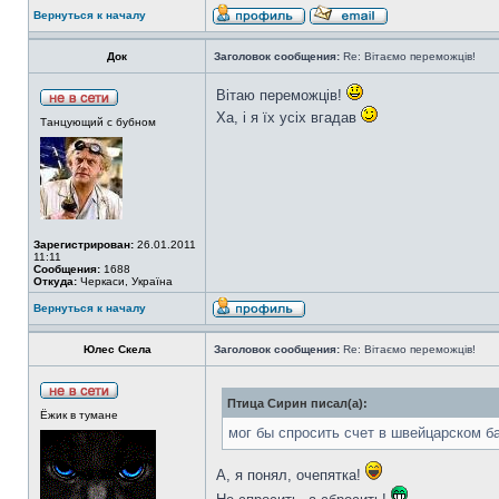
Вернуться к началу
Док
Заголовок сообщения:
Re: Вітаємо переможців!
Вітаю переможців!
Ха, і я їх усіх вгадав
Танцующий с бубном
Зарегистрирован:
26.01.2011
11:11
Сообщения:
1688
Откуда:
Черкаси, Україна
Вернуться к началу
Юлес Скела
Заголовок сообщения:
Re: Вітаємо переможців!
Птица Сирин писал(а):
Ёжик в тумане
мог бы спросить счет в швейцарском ба
А, я понял, очепятка!