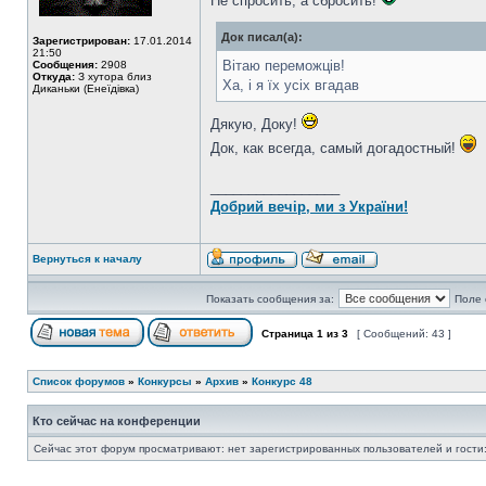
Не спросить, а сбросить!
Док писал(а):
Зарегистрирован:
17.01.2014
21:50
Вітаю переможців!
Сообщения:
2908
Откуда:
З хутора близ
Ха, і я їх усіх вгадав
Диканьки (Енеїдівка)
Дякую, Доку!
Док, как всегда, самый догадостный!
_________________
Добрий вечір, ми з України!
Вернуться к началу
Показать сообщения за:
Поле 
Страница
1
из
3
[ Сообщений: 43 ]
Список форумов
»
Конкурсы
»
Архив
»
Конкурс 48
Кто сейчас на конференции
Сейчас этот форум просматривают: нет зарегистрированных пользователей и гости: