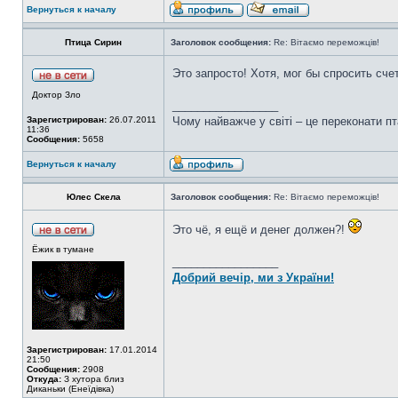
Вернуться к началу
Птица Сирин
Заголовок сообщения:
Re: Вітаємо переможців!
Это запросто! Хотя, мог бы спросить сч
Доктор Зло
_________________
Зарегистрирован:
26.07.2011
Чому найважче у світі – це переконати пт
11:36
Сообщения:
5658
Вернуться к началу
Юлес Скела
Заголовок сообщения:
Re: Вітаємо переможців!
Это чё, я ещё и денег должен?!
Ёжик в тумане
_________________
Добрий вечір, ми з України!
Зарегистрирован:
17.01.2014
21:50
Сообщения:
2908
Откуда:
З хутора близ
Диканьки (Енеїдівка)