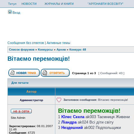
Титул
НОВОСТИ
ЖУРНАЛЫ И КНИГИ
"АРГОНАВТИ ВСЕСВІТУ"
Вход
Сообщения без ответов
|
Активные темы
Список форумов
»
Конкурсы
»
Архив
»
Конкурс 48
Вітаємо переможців!
Страница
1
из
3
[ Сообщений: 43 ]
Для печати
Автор
Заголовок сообщения:
Вітаємо переможців!
Администратор
Вітаємо переможців!
1
Юлес Скела
ak003 Таємниця Живени
Site Admin
2
Ліандра
ak024 Всі діти світу
Зарегистрирован:
08.01.2007
3
Нездешний
ak002 Подпольщики
11:46
Сообщения:
4725