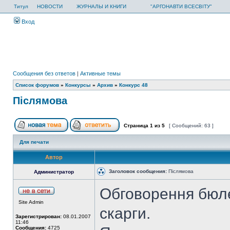
Титул
НОВОСТИ
ЖУРНАЛЫ И КНИГИ
"АРГОНАВТИ ВСЕСВІТУ"
Вход
Сообщения без ответов
|
Активные темы
Список форумов
»
Конкурсы
»
Архив
»
Конкурс 48
Післямова
Страница
1
из
5
[ Сообщений: 63 ]
Для печати
Автор
Заголовок сообщения:
Післямова
Администратор
Обговорення бюле
Site Admin
скарги.
Зарегистрирован:
08.01.2007
11:46
Сообщения:
4725