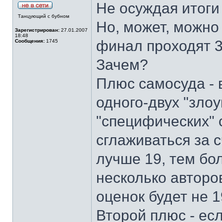
Не осуждая итоги
Танцующий с бубном
Но, может, можно 
Зарегистрирован:
27.01.2007
18:48
финал проходят 3
Сообщения:
1745
Зачем?
Плюс самосуда - в
одного-двух "зло
"специфических" 
сглаживаться за с
лучше 19, тем бо
несколько авторов
оценок будет не 
Второй плюс - есл