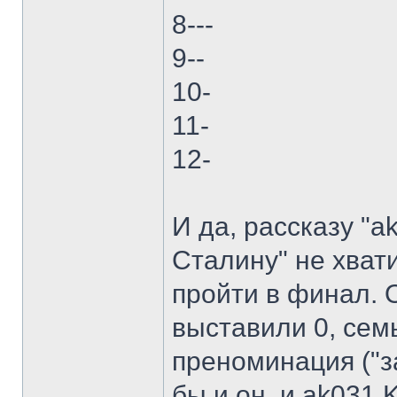
8---
9--
10-
11-
12-
И да, рассказу "
Сталину" не хват
пройти в финал. 
выставили 0, сем
преноминация ("з
бы и он, и ak031 K