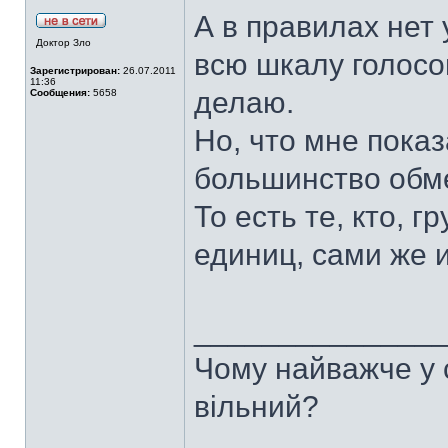
А в правилах нет
Доктор Зло
всю шкалу голосо
Зарегистрирован:
26.07.2011
11:36
делаю.
Сообщения:
5658
Но, что мне пока
большинство обм
То есть те, кто, 
единиц, сами же и
______________
Чому найважче у с
вільний?