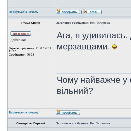
Вернуться к началу
Птица Сирин
Заголовок сообщения:
Re: Післямова
Ага, я удивилась
Доктор Зло
мерзавцами.
Зарегистрирован:
26.07.2011
11:36
Сообщения:
5658
______________
Чому найважче у с
вільний?
Вернуться к началу
Семьдесят Первый
Заголовок сообщения:
Re: Післямова