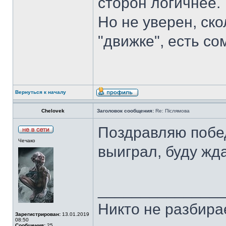
сторон логичнее.
Но не уверен, ско
"движке", есть с
Вернуться к началу
Chelovek
Заголовок сообщения:
Re: Післямова
Поздравляю побед
Чечако
выиграл, буду жд
______________
Никто не разбирае
Зарегистрирован:
13.01.2019
08:50
Сообщения:
25