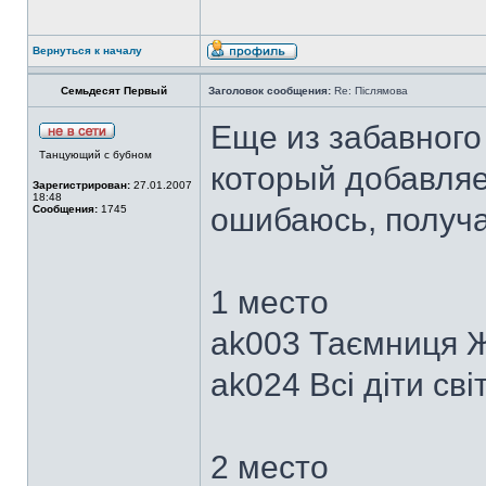
Вернуться к началу
Семьдесят Первый
Заголовок сообщения:
Re: Післямова
Еще из забавного
Танцующий с бубном
который добавляет
Зарегистрирован:
27.01.2007
18:48
ошибаюсь, получа
Сообщения:
1745
1 место
ak003 Таємниця Жи
ak024 Всі діти світ
2 место