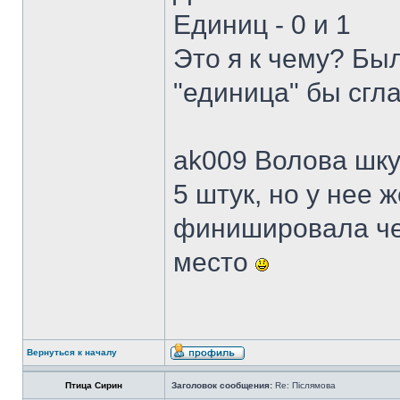
Единиц - 0 и 1
Это я к чему? Был
"единица" бы сгл
ak009 Волова шку
5 штук, но у нее 
финишировала че
место
Вернуться к началу
Птица Сирин
Заголовок сообщения:
Re: Післямова