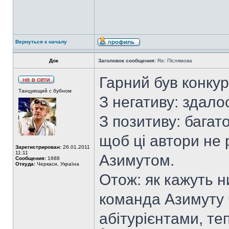
Вернуться к началу
Док
Заголовок сообщения:
Re: Післямова
Гарний був конкур
Танцующий с бубном
З негативу: здало
З позитиву: багато
щоб ці автори не
Зарегистрирован:
26.01.2011
11:11
Азимутом.
Сообщения:
1688
Откуда:
Черкаси, Україна
Отож: як кажуть н
команда Азимуту 
абітурієнтами, те