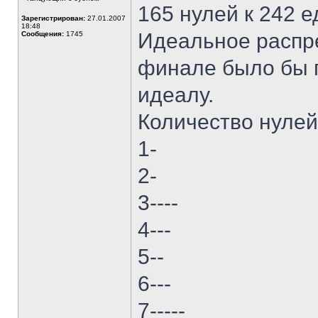
165 нулей к 242 
Зарегистрирован:
27.01.2007
18:48
Идеальное распре
Сообщения:
1745
финале было бы гд
идеалу.
Количество нулей 
1-
2-
3----
4---
5--
6---
7-----