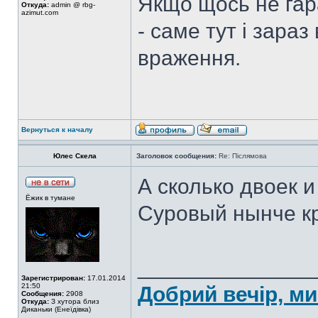
Якщо щось не гара
Откуда:
admin @ rbg-
azimut.com
- саме тут і зараз
враження.
Вернуться к началу
Юлес Скела
Заголовок сообщения:
Re: Післямова
А сколько двоек и
Ёжик в тумане
Суровый нынче к
______________
Зарегистрирован:
17.01.2014
21:50
Добрий вечір, ми
Сообщения:
2908
Откуда:
З хутора близ
Диканьки (Енеїдівка)