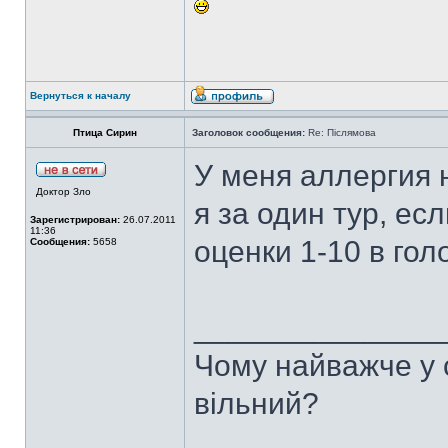
Вернуться к началу
Птица Сирин
Заголовок сообщения:
Re: Післямова
У меня аллергия 
Доктор Зло
я за один тур, ес
Зарегистрирован:
26.07.2011
11:36
оценки 1-10 в гол
Сообщения:
5658
______________
Чому найважче у с
вільний?