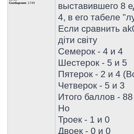
выставившего 8 е
Сообщения:
1745
4, в его табеле "л
Если сравнить ak
діти світу
Семерок - 4 и 4
Шестерок - 5 и 5
Пятерок - 2 и 4 (Вс
Четверок - 5 и 3
Итого баллов - 88
Но
Троек - 1 и 0
Двоек - 0 и 0