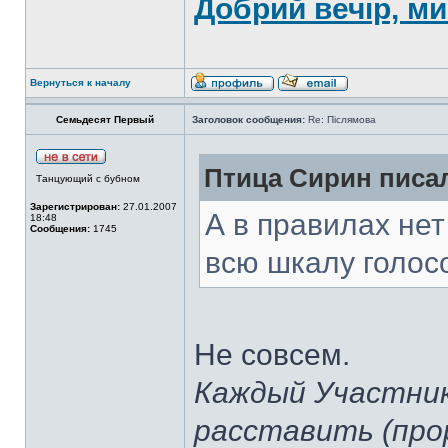
Добрий вечір, ми
Вернуться к началу
Семьдесят Первый
Заголовок сообщения:
Re: Післямова
Птица Сирин писал
Танцующий с бубном
Зарегистрирован:
27.01.2007
А в правилах нет
18:48
Сообщения:
1745
всю шкалу голос
Не совсем.
Каждый Участник
расставить (про