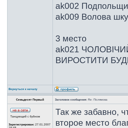
ak002 Подпольщик
ak009 Волова шкур
3 место
ak021 ЧОЛОВІЧИ
ВИРОСТИТИ БУДИН
Вернуться к началу
Семьдесят Первый
Заголовок сообщения:
Re: Післямова
Так же забавно, чт
Танцующий с бубном
второе место бла
Зарегистрирован:
27.01.2007
18:48