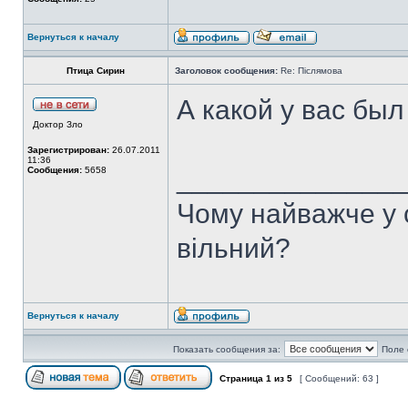
Вернуться к началу
Птица Сирин
Заголовок сообщения:
Re: Післямова
А какой у вас был
Доктор Зло
Зарегистрирован:
26.07.2011
11:36
______________
Сообщения:
5658
Чому найважче у с
вільний?
Вернуться к началу
Показать сообщения за:
Поле 
Страница
1
из
5
[ Сообщений: 63 ]