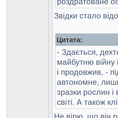
роздратоване о
Звідки стало відо
Цитата:
- Здається, дехт
майбутню війну і
і продовжив, - 
автономне, лиш
зразки рослин і 
світі. А також к
Не вірю, що він