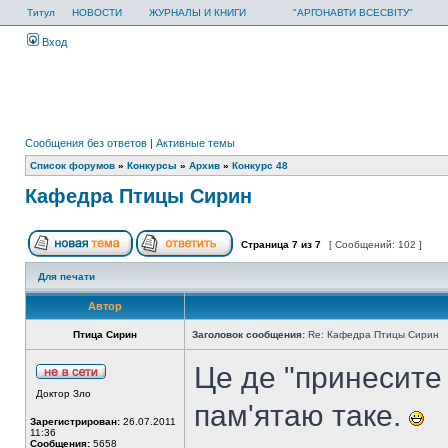
Титул
НОВОСТИ
ЖУРНАЛЫ И КНИГИ
"АРГОНАВТИ ВСЕСВІТУ"
Вход
Сообщения без ответов
|
Активные темы
Список форумов
»
Конкурсы
»
Архив
»
Конкурс 48
Кафедра Птицы Сирин
Страница
7
из
7
[ Сообщений: 102 ]
Для печати
Автор
Птица Сирин
Заголовок сообщения:
Re: Кафедра Птицы Сирин
Це де "принесите 
Доктор Зло
пам'ятаю таке.
Зарегистрирован:
26.07.2011
11:36
Сообщения:
5658