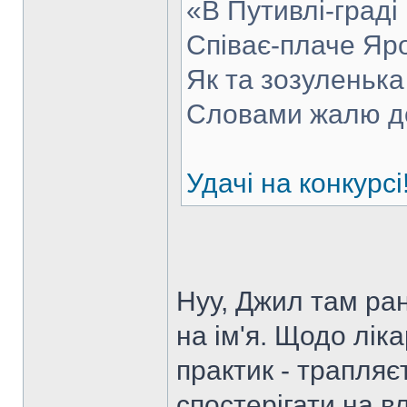
«В Путивлі-граді
Співає-плаче Яр
Як та зозуленька 
Словами жалю д
Удачі на конкурсі
Нуу, Джил там ран
на ім'я. Щодо лік
практик - трапляє
спостерігати на вл