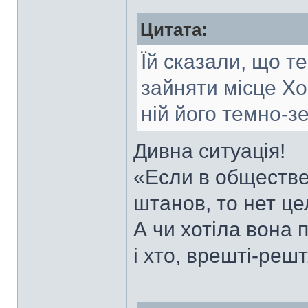
Цитата:
Їй сказали, що т
зайняти місце Хо
ній його темно-з
Дивна ситуація!
«Если в обществ
штанов, то нет це
А чи хотіла вона п
і хто, врешті-реш