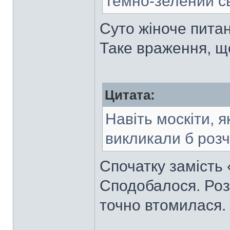
темно-зелений с
Суто жіноче пита
Таке враження, щ
Цитата:
Навіть москіти, я
викликали б роз
Спочатку замість 
Сподобалося. Розі
точно втомилася.