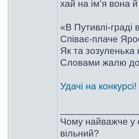
хай на ім’я вона 
«В Путивлі-граді 
Співає-плаче Яро
Як та зозуленька 
Словами жалю д
Удачі на конкурсі!
______________
Чому найважче у с
вільний?