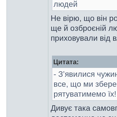
людей
Не вірю, що він 
ще й озброєній лю
приховували від 
Цитата:
- З’явилися чужин
все, що ми збере
рятуватимемо їх!
Дивує така самов