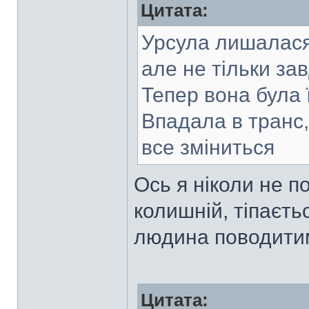
Цитата:
Урсула лишалася
але не тільки за
Тепер вона була 
Впадала в транс,
все зміниться
Ось я ніколи не по
колишній, тіпаєть
людина поводитим
Цитата: