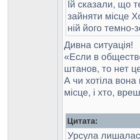
Їй сказали, що 
зайняти місце Х
ній його темно-
Дивна ситуація!
«Если в общест
штанов, то нет ц
А чи хотіла вона 
місце, і хто, вре
Цитата:
Урсула лишалас