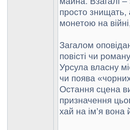
майна. Взагалі –
просто знищать, 
монетою на війні,
Загалом оповіда
повісті чи роман
Урсула власну міс
чи поява «чорних
Остання сцена в
призначення цього
хай на ім’я вона 