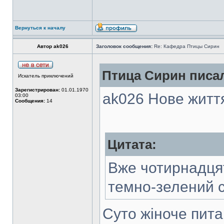
Вернуться к началу
Автор ak026
Заголовок сообщения:
Re: Кафедра Птицы Сирин
Птица Сирин писал
Искатель приключений
Зарегистрирован:
01.01.1970
ak026 Нове життя
03:00
Сообщения:
14
Цитата:
Вже чотирнадцят
темно-зелений 
Суто жіноче пита