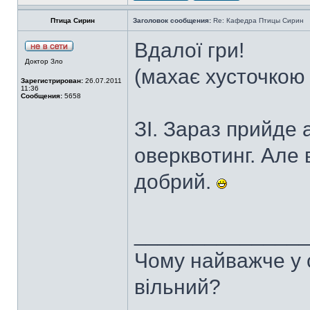
Птица Сирин
Заголовок сообщения:
Re: Кафедра Птицы Сирин
Вдалої гри!
Доктор Зло
(махає хусточкою з
Зарегистрирован:
26.07.2011
11:36
Сообщения:
5658
ЗІ. Зараз прийде 
оверквотинг. Але 
добрий.
______________
Чому найважче у с
вільний?