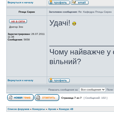
Вернуться к началу
Птица Сирин
Заголовок сообщения:
Re: Кафедра Птицы Сирин
Удачі!
Доктор Зло
Зарегистрирован:
26.07.2011
11:36
______________
Сообщения:
5658
Чому найважче у с
вільний?
Вернуться к началу
Показать сообщения за:
Поле 
Страница
7
из
7
[ Сообщений: 102 ]
Список форумов
»
Конкурсы
»
Архив
»
Конкурс 48