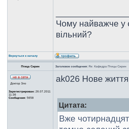
______________
Чому найважче у с
вільний?
Вернуться к началу
Птица Сирин
Заголовок сообщения:
Re: Кафедра Птицы Сирин
ak026 Нове життя 
Доктор Зло
Зарегистрирован:
26.07.2011
11:36
Сообщения:
5658
Цитата:
Вже чотирнадцят