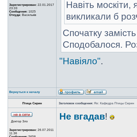
Навіть москіти, 
Зарегистрирован:
22.01.2017
23:33
Сообщения:
1025
викликали б ро
Откуда:
Васильків
Спочатку замість
Сподобалося. Ро
"Навіяло"
.
Вернуться к началу
Птица Сирин
Заголовок сообщения:
Re: Кафедра Птицы Сирин
Не вгадав
!
Доктор Зло
Зарегистрирован:
26.07.2011
11:36
Сообщения:
5658