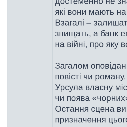
достеменно не знає
які вони мають на
Взагалі – залишат
знищать, а банк 
на війні, про яку 
Загалом оповідан
повісті чи роману
Урсула власну місі
чи поява «чорних
Остання сцена ви
призначення цього 