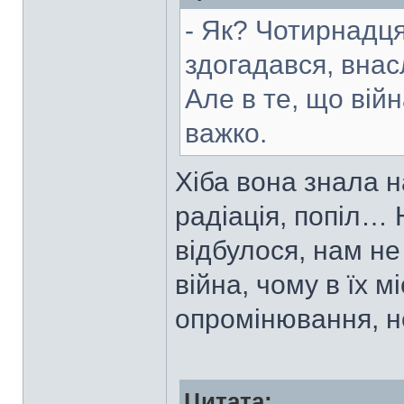
- Як? Чотирнадця
здогадався, внас
Але в те, що війн
важко.
Хіба вона знала 
радіація, попіл… 
відбулося, нам н
війна, чому в їх м
опромінювання, н
Цитата: