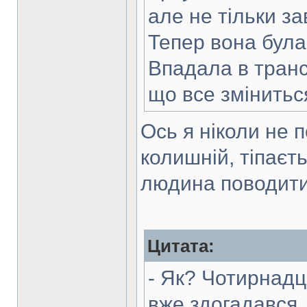
але не тільки за
Тепер вона була
Впадала в транс,
що все змінитьс
Ось я ніколи не п
колишній, тіпаєт
людина поводити
Цитата:
- Як? Чотирнадця
вже здогадався,