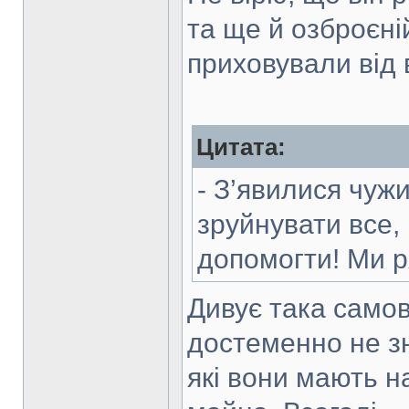
та ще й озброєній
приховували від
Цитата:
- З’явилися чужин
зруйнувати все,
допомогти! Ми р
Дивує така самов
достеменно не зна
які вони мають н