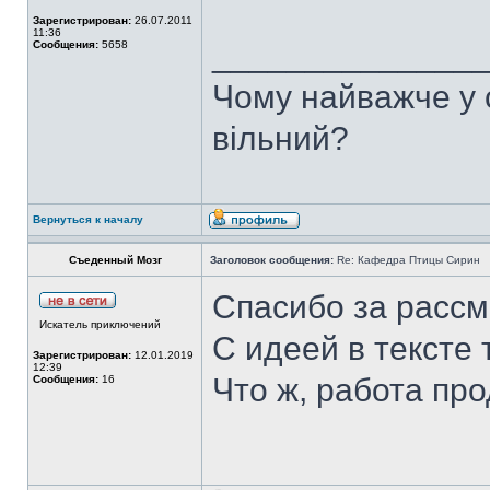
Зарегистрирован:
26.07.2011
11:36
______________
Сообщения:
5658
Чому найважче у с
вільний?
Вернуться к началу
Съеденный Мозг
Заголовок сообщения:
Re: Кафедра Птицы Сирин
Спасибо за рассм
Искатель приключений
С идеей в тексте т
Зарегистрирован:
12.01.2019
12:39
Что ж, работа про
Сообщения:
16