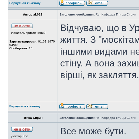
Вернуться к началу
Автор ak026
Заголовок сообщения:
Re: Кафедра Птицы Сирин
Відчуваю, що в У
Искатель приключений
життя. З "москіта
Зарегистрирован:
01.01.1970
03:00
іншими видами неч
Сообщения:
14
стіну. А вона зах
вірші, як закляття.
Вернуться к началу
Птица Сирин
Заголовок сообщения:
Re: Кафедра Птицы Сирин
Все може бути.
Доктор Зло