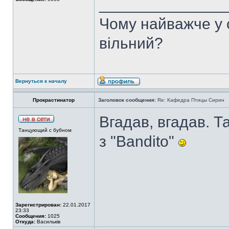
______________
Чому найважче у с
вільний?
Вернуться к началу
Прокрастинатор
Заголовок сообщения:
Re: Кафедра Птицы Сирин
Вгадав, вгадав. Т
Танцующий с бубном
з "Bandito"
Зарегистрирован:
22.01.2017
23:33
Сообщения:
1025
Откуда:
Васильків