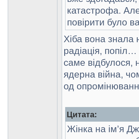
катастрофа. Але 
повірити було в
Хіба вона знала 
радіація, попіл…
саме відбулося, 
ядерна війна, чом
од опромінюванн
Цитата:
Жінка на ім’я Д