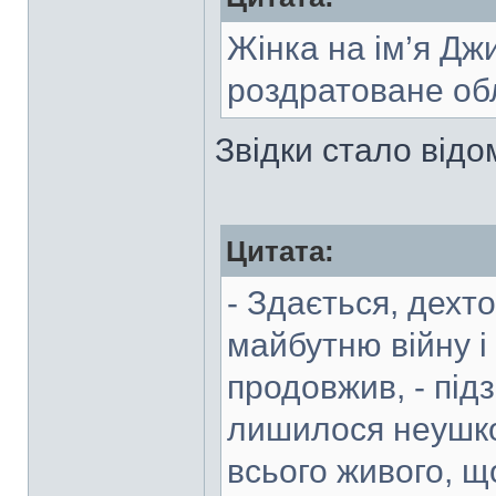
Жінка на ім’я Дж
роздратоване об
Звідки стало відом
Цитата:
- Здається, дехт
майбутню війну і 
продовжив, - під
лишилося неушко
всього живого, що