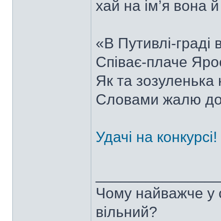
хай на ім’я вона 
«В Путивлі-граді 
Співає-плаче Яро
Як та зозуленька 
Словами жалю д
Удачі на конкурсі!
______________
Чому найважче у с
вільний?