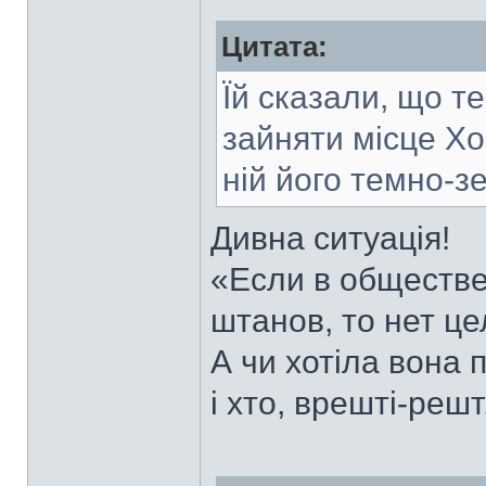
Цитата:
Їй сказали, що т
зайняти місце Хо
ній його темно-з
Дивна ситуація!
«Если в обществ
штанов, то нет це
А чи хотіла вона п
і хто, врешті-реш