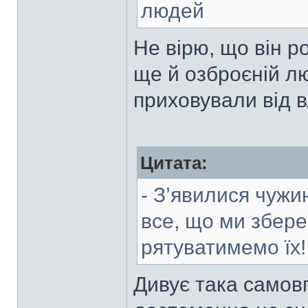
людей
Не вірю, що він 
ще й озброєній лю
приховували від 
Цитата:
- З’явилися чужин
все, що ми збере
рятуватимемо їх!
Дивує така самов