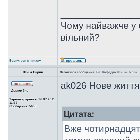
______________
Чому найважче у с
вільний?
Вернуться к началу
Птица Сирин
Заголовок сообщения:
Re: Кафедра Птицы Сирин
ak026 Нове життя 
Доктор Зло
Зарегистрирован:
26.07.2011
11:36
Сообщения:
5658
Цитата:
Вже чотирнадцят