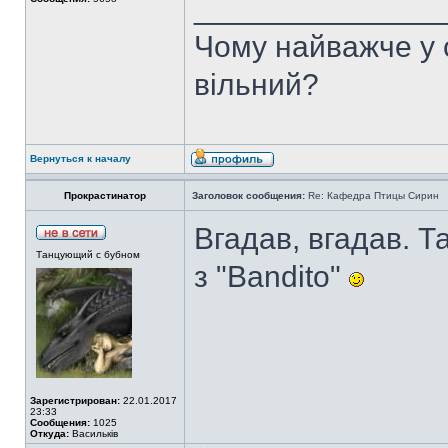
______________
Чому найважче у с
вільний?
Вернуться к началу
Прокрастинатор
Заголовок сообщения:
Re: Кафедра Птицы Сирин
Вгадав, вгадав. Т
Танцующий с бубном
з "Bandito"
Зарегистрирован:
22.01.2017
23:33
Сообщения:
1025
Откуда:
Васильків