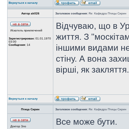
Вернуться к началу
Автор ak026
Заголовок сообщения:
Re: Кафедра Птицы Сирин
Відчуваю, що в У
Искатель приключений
життя. З "москіта
Зарегистрирован:
01.01.1970
03:00
іншими видами неч
Сообщения:
14
стіну. А вона зах
вірші, як закляття.
Вернуться к началу
Птица Сирин
Заголовок сообщения:
Re: Кафедра Птицы Сирин
Все може бути.
Доктор Зло