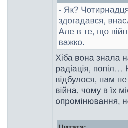
- Як? Чотирнадця
здогадався, внас
Але в те, що війн
важко.
Хіба вона знала 
радіація, попіл… 
відбулося, нам н
війна, чому в їх м
опромінювання, н
Цитата: