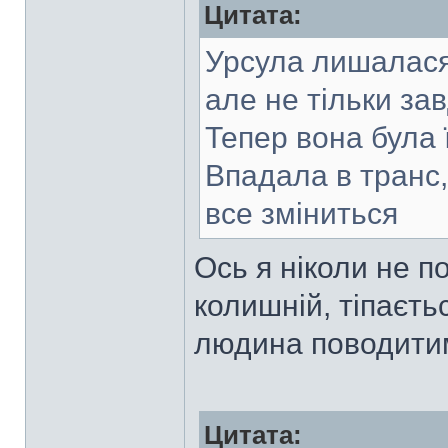
Цитата:
Урсула лишалася
але не тільки за
Тепер вона була 
Впадала в транс,
все зміниться
Ось я ніколи не по
колишній, тіпаєть
людина поводитим
Цитата: