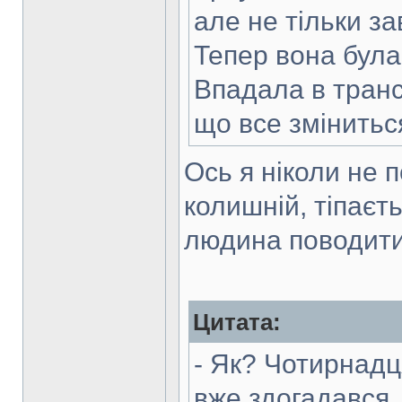
але не тільки за
Тепер вона була
Впадала в транс,
що все змінитьс
Ось я ніколи не п
колишній, тіпаєт
людина поводити
Цитата:
- Як? Чотирнадця
вже здогадався,