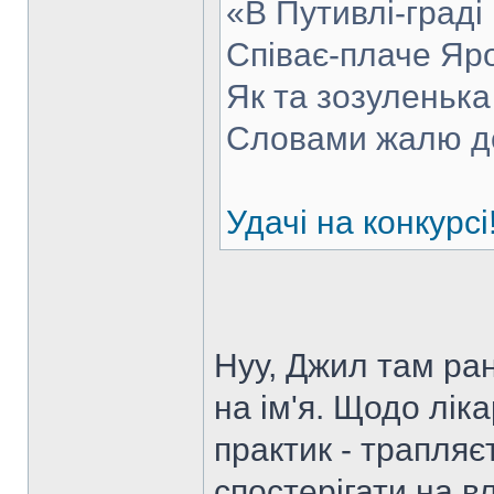
«В Путивлі-граді
Співає-плаче Яр
Як та зозуленька 
Словами жалю д
Удачі на конкурсі
Нуу, Джил там ран
на ім'я. Щодо лік
практик - трапляє
спостерігати на вл