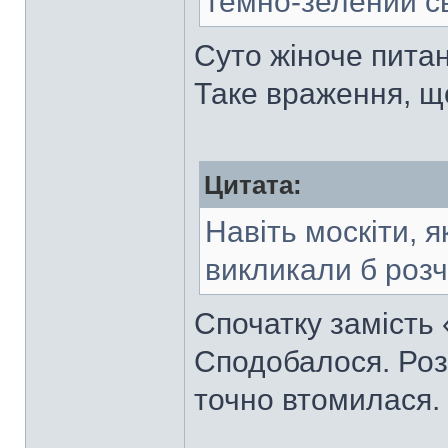
темно-зелений с
Суто жіноче пита
Таке враження, щ
Цитата:
Навіть москіти, я
викликали б роз
Спочатку замість 
Сподобалося. Розі
точно втомилася.