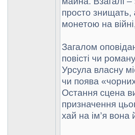
майна. Взагалі –
просто знищать, 
монетою на війні,
Загалом оповіда
повісті чи роман
Урсула власну міс
чи поява «чорних
Остання сцена в
призначення цього
хай на ім’я вона 