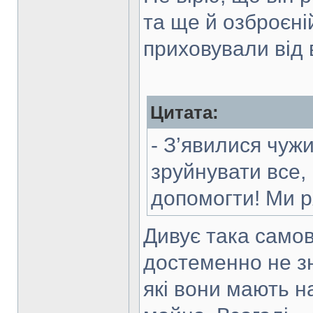
та ще й озброєній
приховували від
Цитата:
- З’явилися чужин
зруйнувати все,
допомогти! Ми р
Дивує така самов
достеменно не зна
які вони мають н