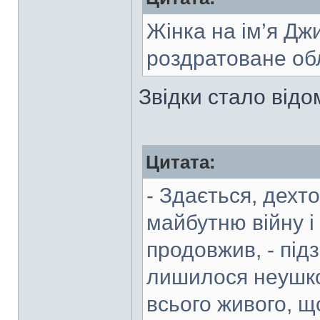
Жінка на ім’я Дж
роздратоване об
Звідки стало відом
Цитата:
- Здається, дехт
майбутню війну і 
продовжив, - під
лишилося неушко
всього живого, що