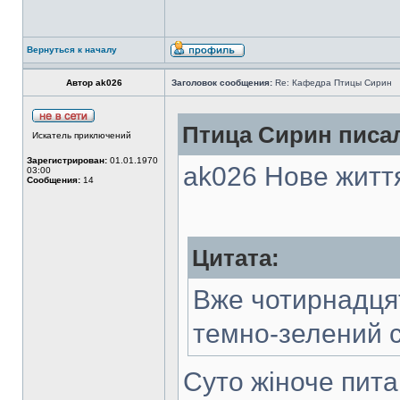
Вернуться к началу
Автор ak026
Заголовок сообщения:
Re: Кафедра Птицы Сирин
Птица Сирин писал
Искатель приключений
Зарегистрирован:
01.01.1970
ak026 Нове життя
03:00
Сообщения:
14
Цитата:
Вже чотирнадцят
темно-зелений 
Суто жіноче пита