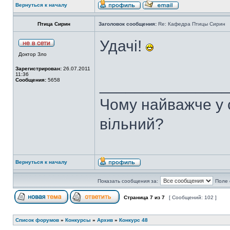
Вернуться к началу
Птица Сирин
Заголовок сообщения:
Re: Кафедра Птицы Сирин
Удачі!
Доктор Зло
Зарегистрирован:
26.07.2011
11:36
______________
Сообщения:
5658
Чому найважче у с
вільний?
Вернуться к началу
Показать сообщения за:
Поле 
Страница
7
из
7
[ Сообщений: 102 ]
Список форумов
»
Конкурсы
»
Архив
»
Конкурс 48