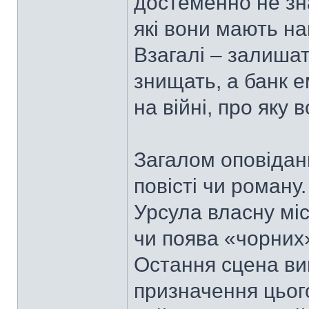
достеменно не знає
які вони мають на
Взагалі – залишат
знищать, а банк 
на війні, про яку 
Загалом оповідан
повісті чи роману
Урсула власну місі
чи поява «чорних
Остання сцена ви
призначення цього 