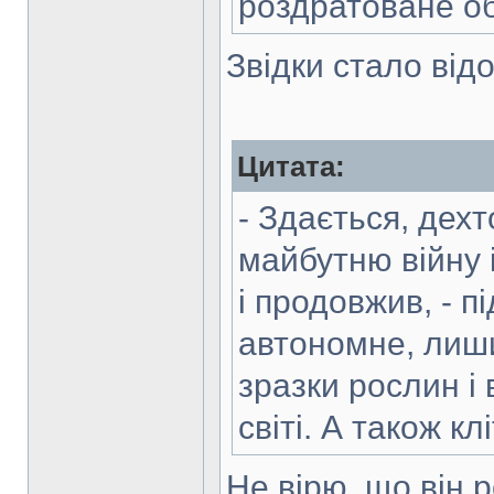
роздратоване о
Звідки стало відо
Цитата:
- Здається, дехт
майбутню війну і
і продовжив, - 
автономне, лиш
зразки рослин і 
світі. А також к
Не вірю, що він