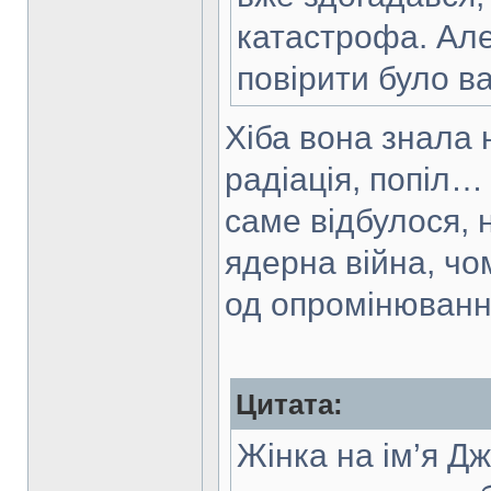
катастрофа. Але 
повірити було в
Хіба вона знала 
радіація, попіл…
саме відбулося, 
ядерна війна, чом
од опромінюванн
Цитата:
Жінка на ім’я Д