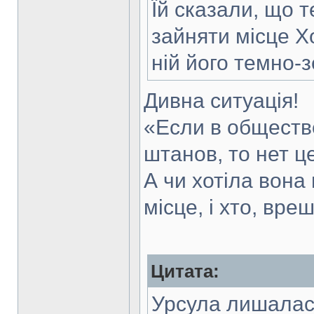
Їй сказали, що 
зайняти місце Х
ній його темно-
Дивна ситуація!
«Если в общест
штанов, то нет ц
А чи хотіла вона 
місце, і хто, вре
Цитата:
Урсула лишалас