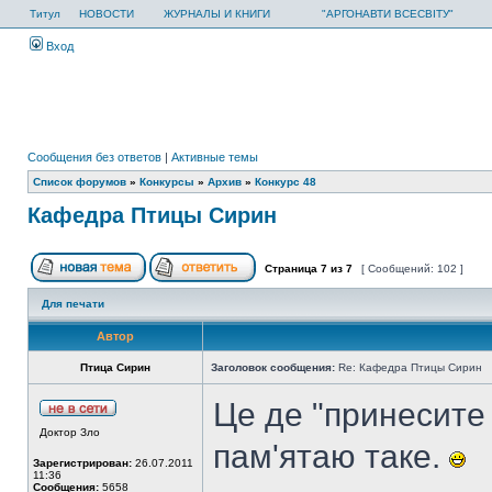
Титул
НОВОСТИ
ЖУРНАЛЫ И КНИГИ
"АРГОНАВТИ ВСЕСВІТУ"
Вход
Сообщения без ответов
|
Активные темы
Список форумов
»
Конкурсы
»
Архив
»
Конкурс 48
Кафедра Птицы Сирин
Страница
7
из
7
[ Сообщений: 102 ]
Для печати
Автор
Птица Сирин
Заголовок сообщения:
Re: Кафедра Птицы Сирин
Це де "принесите 
Доктор Зло
пам'ятаю таке.
Зарегистрирован:
26.07.2011
11:36
Сообщения:
5658