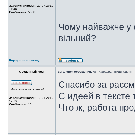
Зарегистрирован:
26.07.2011
11:36
______________
Сообщения:
5658
Чому найважче у с
вільний?
Вернуться к началу
Съеденный Мозг
Заголовок сообщения:
Re: Кафедра Птицы Сирин
Спасибо за рассм
Искатель приключений
С идеей в тексте т
Зарегистрирован:
12.01.2019
12:39
Что ж, работа про
Сообщения:
16