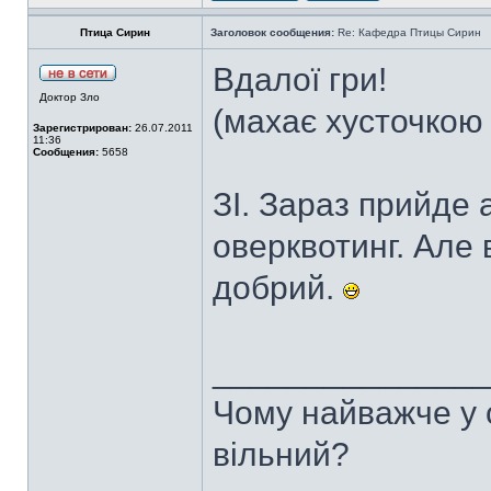
Птица Сирин
Заголовок сообщения:
Re: Кафедра Птицы Сирин
Вдалої гри!
Доктор Зло
(махає хусточкою з
Зарегистрирован:
26.07.2011
11:36
Сообщения:
5658
ЗІ. Зараз прийде 
оверквотинг. Але 
добрий.
______________
Чому найважче у с
вільний?