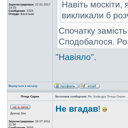
Навіть москіти, 
Зарегистрирован:
22.01.2017
23:33
Сообщения:
1025
викликали б ро
Откуда:
Васильків
Спочатку замість
Сподобалося. Ро
"Навіяло"
.
Вернуться к началу
Птица Сирин
Заголовок сообщения:
Re: Кафедра Птицы Сирин
Не вгадав
!
Доктор Зло
Зарегистрирован:
26.07.2011
11:36
Сообщения:
5658