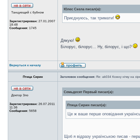
Юлес Скела писал(а):
Танцующий с бубном
Приєднуюсь, так тримати!
Зарегистрирован:
27.01.2007
18:48
Сообщения:
1745
Дякую!
Білорус, білорус... Ну, білорус, і що?
Вернуться к началу
Птица Сирин
Заголовок сообщения:
Re: ak034 Кожну нічку на зі
Семьдесят Первый писал(а):
Доктор Зло
Зарегистрирован:
26.07.2011
Птица Сирин писал(а):
11:36
Сообщения:
5658
Це ж ваше перше оповідання українс
Щоб я відразу українською писав - пе