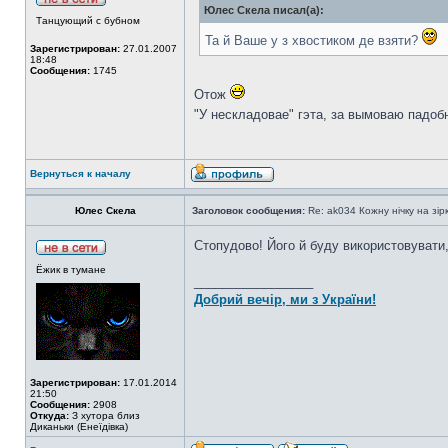
Юлес Скела писал(а):
Танцующий с бубном
Та й Ваше у з хвостиком де взяти?
Зарегистрирован:
27.01.2007
18:48
Сообщения:
1745
Отож
"У нескладовае" гэта, за вымоваю падоб
Вернуться к началу
Юлес Скела
Заголовок сообщения:
Re: ak034 Кожну нічку на зі
Стопудово! Його й буду використовувати,
Ёжик в тумане
_________________
Добрий вечір, ми з України!
Зарегистрирован:
17.01.2014
21:50
Сообщения:
2908
Откуда:
З хутора близ
Диканьки (Енеїдівка)