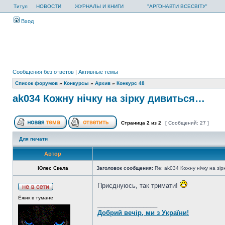
Титул
НОВОСТИ
ЖУРНАЛЫ И КНИГИ
"АРГОНАВТИ ВСЕСВІТУ"
Вход
Сообщения без ответов
|
Активные темы
Список форумов
»
Конкурсы
»
Архив
»
Конкурс 48
ak034 Кожну нічку на зірку дивиться…
Страница
2
из
2
[ Сообщений: 27 ]
Для печати
Автор
Юлес Скела
Заголовок сообщения:
Re: ak034 Кожну нічку на зі
Приєднуюсь, так тримати!
Ёжик в тумане
_________________
Добрий вечір, ми з України!