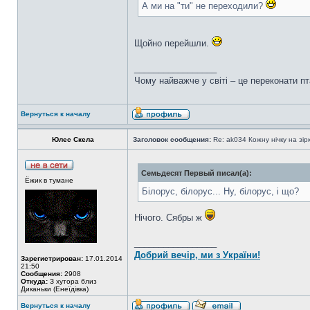
А ми на "ти" не переходили?
Щойно перейшли.
_________________
Чому найважче у світі – це переконати пт
Вернуться к началу
Юлес Скела
Заголовок сообщения:
Re: ak034 Кожну нічку на зі
Семьдесят Первый писал(а):
Ёжик в тумане
Білорус, білорус... Ну, білорус, і що?
Нічого. Сябры ж
_________________
Добрий вечір, ми з України!
Зарегистрирован:
17.01.2014
21:50
Сообщения:
2908
Откуда:
З хутора близ
Диканьки (Енеїдівка)
Вернуться к началу