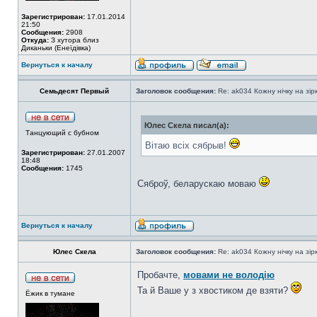
Зарегистрирован:
17.01.2014
21:50
Сообщения:
2908
Откуда:
З хутора близ
Диканьки (Енеїдівка)
Вернуться к началу
Семьдесят Первый
Заголовок сообщения:
Re: ak034 Кожну нічку на зі
Юлес Скела писал(а):
Танцующий с бубном
Вітаю всіх сябрыв!
Зарегистрирован:
27.01.2007
18:48
Сообщения:
1745
Сяброў, беларускаю моваю
Вернуться к началу
Юлес Скела
Заголовок сообщения:
Re: ak034 Кожну нічку на зі
Пробачте,
мовами не володію
Та й Ваше у з хвостиком де взяти?
Ёжик в тумане
_________________