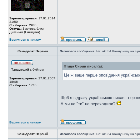
Зарегистрирован:
17.01.2014
21:50
Сообщения:
2908
Откуда:
З хутора близ
Диканьки (Енеїдівка)
Вернуться к началу
Семьдесят Первый
Заголовок сообщения:
Re: ak034 Кожну нічку на зі
Птица Сирин писал(а):
Танцующий с бубном
Це ж ваше перше оповідання українсь
Зарегистрирован:
27.01.2007
18:48
Сообщения:
1745
Щоб я відразу українською писав - перш
А ми на "ти" не переходили?
Вернуться к началу
Семьдесят Первый
Заголовок сообщения:
Re: ak034 Кожну нічку на зі