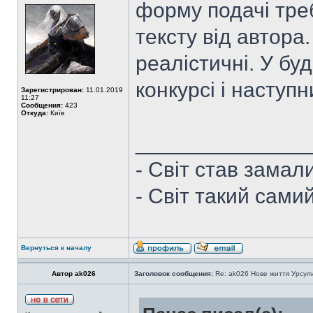
форму подачі тре
тексту від автора.
реалістичні. У буд
конкурсі і наступ
Зарегистрирован:
11.01.2019
11:27
Сообщения:
423
Откуда:
Київ
______________
- Світ став замал
- Світ такий сами
Вернуться к началу
Автор ak026
Заголовок сообщения:
Re: ak026 Нове життя Урсул