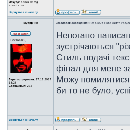
Откуда:
admin @ rbg-
azimut.com
Вернуться к началу
Мурррчик
Заголовок сообщения:
Re: ak026 Нове життя Урсул
Непогано написано
Постоялец
зустрічаються "рі
Стиль подачі текс
фінал для мене з
Можу помилятися,
Зарегистрирован:
17.12.2017
13:28
Сообщения:
233
би то не було, усп
Вернуться к началу