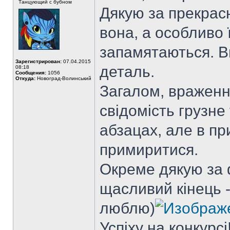
Танцующий с бубном
Дякую за прекрасн
вона, а особливо 
запамятаються. В
Зарегистрирован:
07.04.2015
деталь.
08:18
Сообщения:
1056
Откуда:
Новоград-Волинський
Загалом, враженн
свідомість грузн
абзацах, але в пр
примиритися.
Окреме дякую за 
щасливий кінець -
люблю)
Успіху на конкурсі