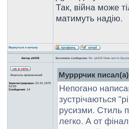
Так, війна може т
матимуть надію.
Вернуться к началу
Автор ak026
Заголовок сообщения:
Re: ak026 Нове життя Урсул
Мурррчик писал(а)
Искатель приключений
Зарегистрирован:
01.01.1970
Непогано написан
03:00
Сообщения:
14
зустрічаються "рі
русизми. Стиль п
легко. А от фін