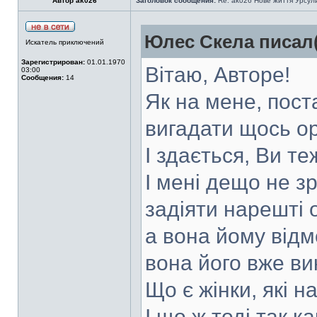
Автор ak026
Заголовок сообщения:
Re: ak026 Нове життя Урсул
Юлес Скела писал(
Искатель приключений
Зарегистрирован:
01.01.1970
Вітаю, Авторе!
03:00
Сообщения:
14
Як на мене, пост
вигадати щось ор
І здається, Ви те
І мені дещо не з
задіяти нарешті о
а вона йому відм
вона його вже ви
Що є жінки, які 
І що ж тоді так 