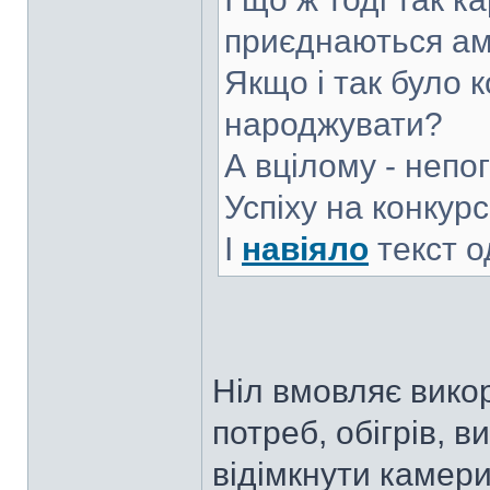
приєднаються а
Якщо і так було 
народжувати?
А вцілому - непо
Успіху на конкурс
І
навіяло
текст од
Ніл вмовляє вико
потреб, обігрів, 
відімкнути камери