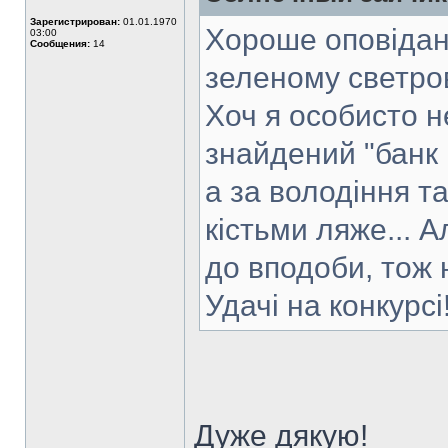
Зарегистрирован:
01.01.1970
Хороше оповідан
03:00
Сообщения:
14
зеленому светров
Хоч я особисто н
знайдений "банк 
а за володіння т
кістьми ляже... 
до вподоби, тож н
Удачі на конкурсі
Дуже дякую!