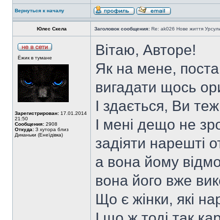
Вернуться к началу
Юлес Скела
Заголовок сообщения:
Re: ak026 Нове життя Урсул
Вітаю, Авторе!
Ёжик в тумане
Як на мене, поста
вигадати щось ор
І здається, Ви теж
Зарегистрирован:
17.01.2014
21:50
І мені дещо не зр
Сообщения:
2908
Откуда:
З хутора близ
Диканьки (Енеїдівка)
задіяти нарешті от
а вона йому відмо
вона його вже ви
Що є жінки, які н
І що ж тоді так к