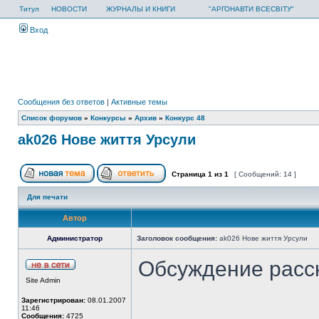
Титул
НОВОСТИ
ЖУРНАЛЫ И КНИГИ
"АРГОНАВТИ ВСЕСВІТУ"
Вход
Сообщения без ответов
|
Активные темы
Список форумов
»
Конкурсы
»
Архив
»
Конкурс 48
ak026 Нове життя Урсули
Страница
1
из
1
[ Сообщений: 14 ]
Для печати
Автор
Администратор
Заголовок сообщения:
ak026 Нове життя Урсули
Обсуждение расс
Site Admin
Зарегистрирован:
08.01.2007
11:46
Сообщения:
4725