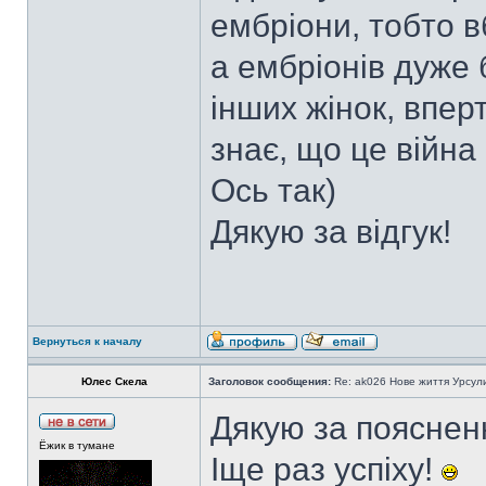
ембріони, тобто в
а ембріонів дуже 
інших жінок, впер
знає, що це війна
Ось так)
Дякую за відгук!
Вернуться к началу
Юлес Скела
Заголовок сообщения:
Re: ak026 Нове життя Урсул
Дякую за пояснен
Ёжик в тумане
Іще раз успіху!