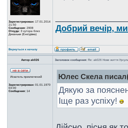
______________
Зарегистрирован:
17.01.2014
21:50
Добрий вечір, ми
Сообщения:
2908
Откуда:
З хутора близ
Диканьки (Енеїдівка)
Вернуться к началу
Автор ak026
Заголовок сообщения:
Re: ak026 Нове життя Урсул
Юлес Скела писал(
Искатель приключений
Зарегистрирован:
01.01.1970
Дякую за поясне
03:00
Сообщения:
14
Іще раз успіху!
Дійсно, пісня як т