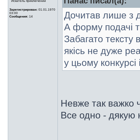
Панас писал(а):
Искатель приключений
Зарегистрирован:
01.01.1970
Дочитав лише з д
03:00
Сообщения:
14
А форму подачі 
Забагато тексту в
якісь не дуже реа
у цьому конкурсі
Невже так важко 
Все одно - дякую 