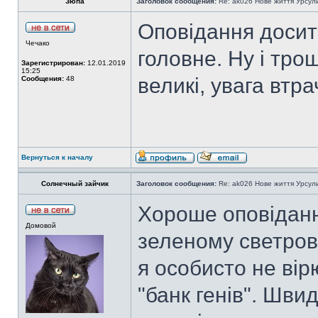
Зюпа
Заголовок сообщения:
Re: ak026 Нове життя Урсул
Оповідання досит
Чечако
головне. Ну і тро
Зарегистрирован:
12.01.2019
15:25
великі, увага втра
Сообщения:
48
Вернуться к началу
Солнечный зайчик
Заголовок сообщения:
Re: ak026 Нове життя Урсул
Хороше оповіданн
Домовой
зеленому светрові
я особисто не вір
"банк генів". Швид