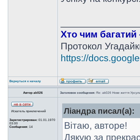
______________
Хто чим багатий -
Протокол Угадайк
https://docs.googl
Вернуться к началу
Автор ak026
Заголовок сообщения:
Re: ak026 Нове життя Урсул
Ліандра писал(а):
Искатель приключений
Зарегистрирован:
01.01.1970
Вітаю, авторе!
03:00
Сообщения:
14
Дякую за прекрас