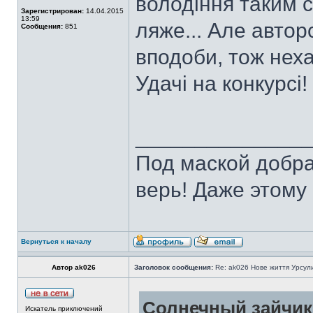
володіння таким 
Зарегистрирован:
14.04.2015
13:59
ляже... Але автор
Сообщения:
851
вподоби, тож нехай
Удачі на конкурсі!
______________
Под маской добра
верь! Даже этому 
Вернуться к началу
Автор ak026
Заголовок сообщения:
Re: ak026 Нове життя Урсул
Солнечный зайчик 
Искатель приключений