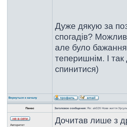
Дуже дякую за поз
спогадів? Можлив
але було бажання
теперишнім. І та
спинитися)
Вернуться к началу
Панас
Заголовок сообщения:
Re: ak026 Нове життя Урсул
Дочитав лише з др
Авторитет