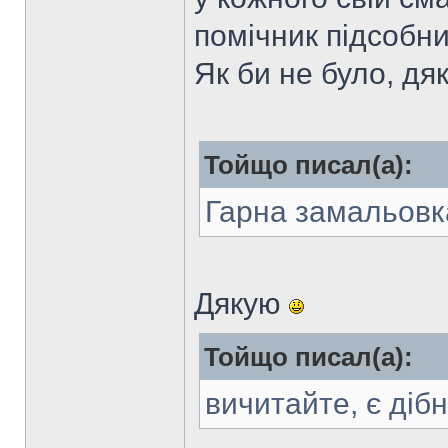
помічник підсобн
Як би не було, дя
Тойщо писал(а):
Гарна замальовк
Дякую
Тойщо писал(а):
вичитайте, є діб