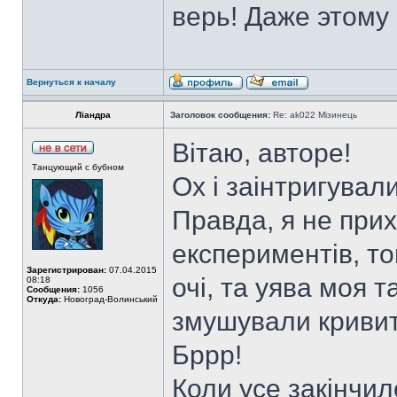
верь! Даже этому 
Вернуться к началу
Ліандра
Заголовок сообщения:
Re: ak022 Мізинець
Вітаю, авторе!
Танцующий с бубном
Ох і заінтригувал
Правда, я не прих
експериментів, т
Зарегистрирован:
07.04.2015
очі, та уява моя 
08:18
Сообщения:
1056
Откуда:
Новоград-Волинський
змушували кривити
Бррр!
Коли усе закінчил