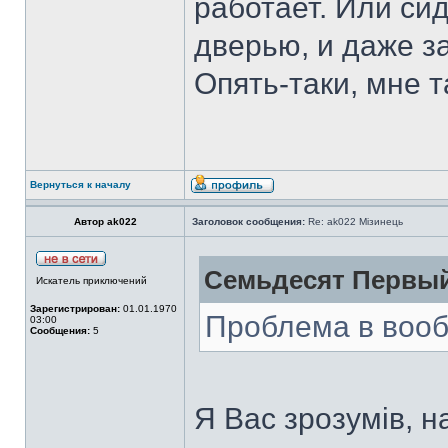
работает. Или си
дверью, и даже за
Опять-таки, мне т
Вернуться к началу
Автор ak022
Заголовок сообщения:
Re: ak022 Мізинець
Семьдесят Первый
Искатель приключений
Зарегистрирован:
01.01.1970
Проблема в вооб
03:00
Сообщения:
5
Я Вас зрозумів, 