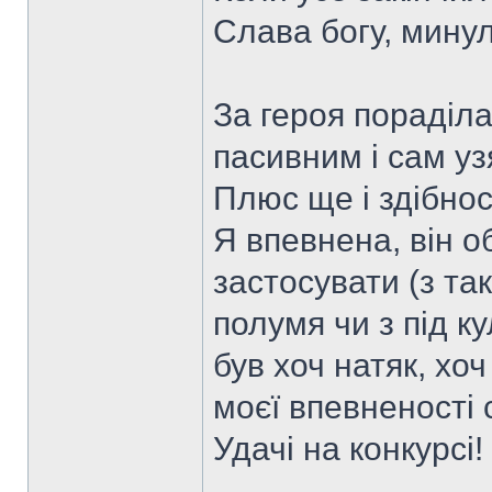
Слава богу, мину
За героя пораділа
пасивним і сам уз
Плюс ще і здібнос
Я впевнена, він о
застосувати (з та
полумя чи з під ку
був хоч натяк, хо
моєї впевненості 
Удачі на конкурсі!