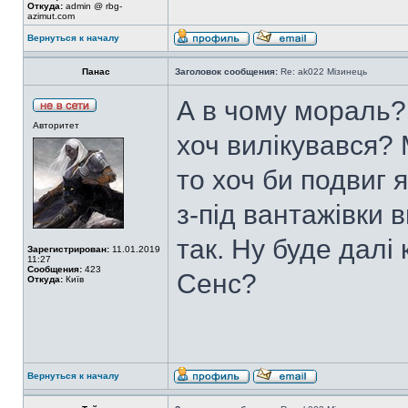
Откуда:
admin @ rbg-
azimut.com
Вернуться к началу
Панас
Заголовок сообщения:
Re: ak022 Мізинець
А в чому мораль?
Авторитет
хоч вилікувався?
то хоч би подвиг 
з-під вантажівки в
так. Ну буде далі
Зарегистрирован:
11.01.2019
11:27
Сообщения:
423
Сенс?
Откуда:
Київ
Вернуться к началу