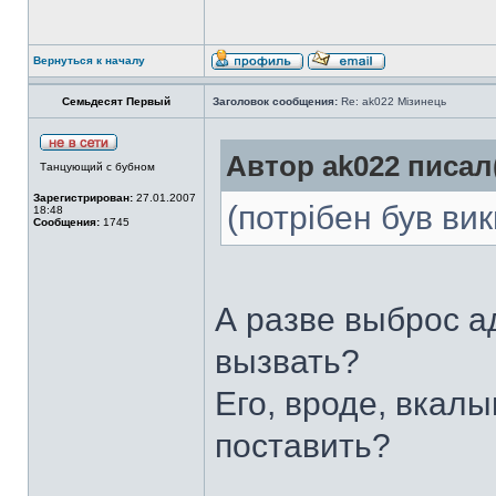
Вернуться к началу
Семьдесят Первый
Заголовок сообщения:
Re: ak022 Мізинець
Автор ak022 писал(
Танцующий с бубном
Зарегистрирован:
27.01.2007
(потрібен був ви
18:48
Сообщения:
1745
А разве выброс а
вызвать?
Его, вроде, вкал
поставить?