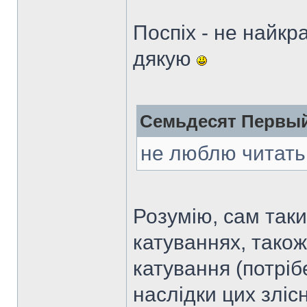
Поспіх - не найкр
дякую
Семьдесят Первый
не люблю читать
Розумію, сам таки
катуваннях, тако
катування (потріб
наслідки цих злісн