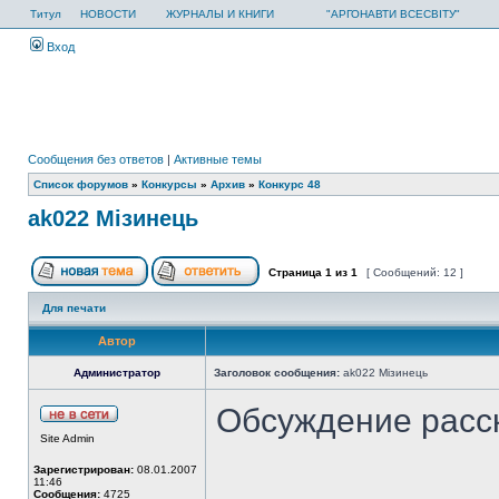
Титул
НОВОСТИ
ЖУРНАЛЫ И КНИГИ
"АРГОНАВТИ ВСЕСВІТУ"
Вход
Сообщения без ответов
|
Активные темы
Список форумов
»
Конкурсы
»
Архив
»
Конкурс 48
ak022 Мізинець
Страница
1
из
1
[ Сообщений: 12 ]
Для печати
Автор
Администратор
Заголовок сообщения:
ak022 Мізинець
Обсуждение расс
Site Admin
Зарегистрирован:
08.01.2007
11:46
Сообщения:
4725