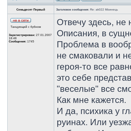
Семьдесят Первый
Заголовок сообщения:
Re: ak022 Мізинець
Отвечу здесь, не
Танцующий с бубном
Описания, в сущн
Зарегистрирован:
27.01.2007
18:48
Проблема в вообр
Сообщения:
1745
не смаковали и не
героя-то все равн
это себе предста
"веселые" все смо
Как мне кажется.
И да, психика у г
руинах. Или уезжа