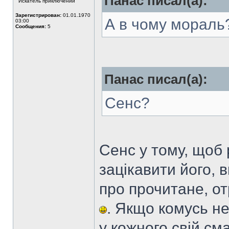
Панас писал(а):
Искатель приключений
Зарегистрирован:
01.01.1970
А в чому мораль
03:00
Сообщения:
5
Панас писал(а):
Сенс?
Сенс у тому, щоб 
зацікавити його, 
про прочитане, от
. Якщо комусь не
у кожного свій см