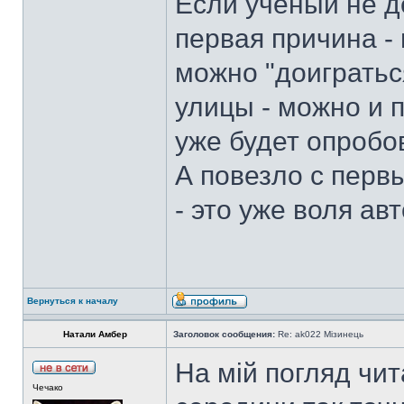
Если ученый не д
первая причина - 
можно "доигратьс
улицы - можно и п
уже будет опробов
А повезло с перв
- это уже воля авт
Вернуться к началу
Натали Амбер
Заголовок сообщения:
Re: ak022 Мізинець
На мій погляд чит
Чечако