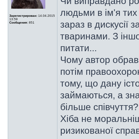
Чи виправдано ро
людьми в ім'я ти
Зарегистрирован:
14.04.2015
13:59
зараз в дискусії 
Сообщения:
851
тваринами. З іншо
питати...
Чому автор обра
потім правоохорон
тому, що дану іст
займаються, а зн
більше співчуття?
Хіба не моральніш
ризикованої справ