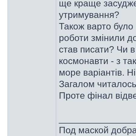
ще краще засудже
утримування?
Також варто було 
роботи змінили до
став писати? Чи в
космонавти - з т
море варіантів. Н
Загалом читалось 
Проте фінал відве
______________
Под маской добра