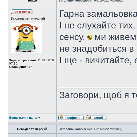
Тойщо
Заголовок сообщения:
Re: ak022 Мізинець
Гарна замальовк
Искатель приключений
І не слухайте тих,
сенсу,
ми живемо
не знадобиться в
І ще - вичитайте, 
Зарегистрирован:
11.01.2019
07:16
Сообщения:
17
______________
Заговори, щоб я т
Вернуться к началу
Семьдесят Первый
Заголовок сообщения:
Re: ak022 Мізинець