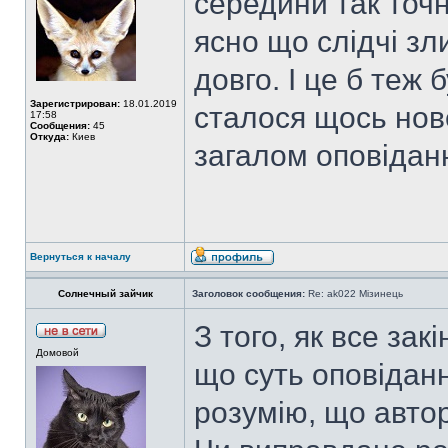
середини так точн
ясно що слідчі зл
довго. І це б теж
Зарегистрирован:
18.01.2019
сталося щось нове
17:58
Сообщения:
45
Откуда:
Киев
загалом оповіданн
Вернуться к началу
Солнечный зайчик
Заголовок сообщения:
Re: ak022 Мізинець
З того, як все за
Домовой
що суть оповіданн
розумію, що автор