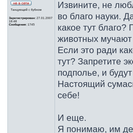
Извините, не люб
Танцующий с бубном
во благо науки. Д
Зарегистрирован:
27.01.2007
18:48
какое тут благо? 
Сообщения:
1745
животных мучают 
Если это ради как
тут? Запретите эк
подполье, и будут
Настоящий сумас
себе!
И еще.
Я понимаю, им де