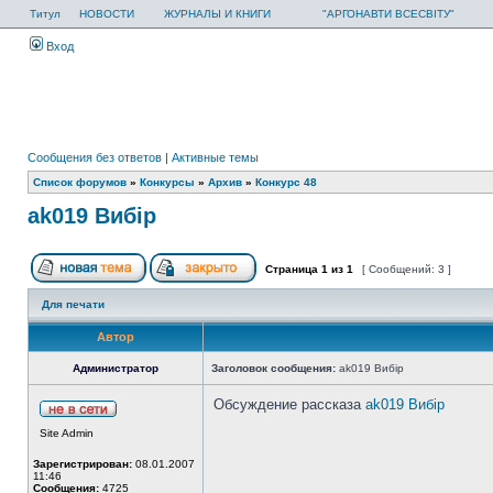
Титул
НОВОСТИ
ЖУРНАЛЫ И КНИГИ
"АРГОНАВТИ ВСЕСВІТУ"
Вход
Сообщения без ответов
|
Активные темы
Список форумов
»
Конкурсы
»
Архив
»
Конкурс 48
ak019 Вибір
Страница
1
из
1
[ Сообщений: 3 ]
Для печати
Автор
Администратор
Заголовок сообщения:
ak019 Вибір
Обсуждение рассказа
ak019 Вибір
Site Admin
Зарегистрирован:
08.01.2007
11:46
Сообщения:
4725