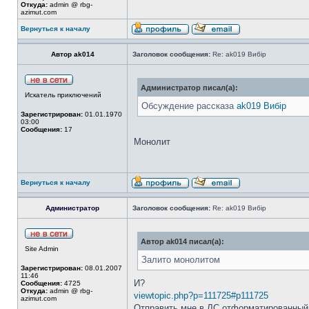
Откуда:
admin @ rbg-
azimut.com
Вернуться к началу
Автор ak014
Заголовок сообщения:
Re: ak019 Вибір
Администратор писал(а):
Искатель приключений
Обсуждение рассказа
ak019 Вибір
Зарегистрирован:
01.01.1970
03:00
Сообщения:
17
Монолит
Вернуться к началу
Администратор
Заголовок сообщения:
Re: ak019 Вибір
Автор ak014 писал(а):
Site Admin
Залито монолитом
Зарегистрирован:
08.01.2007
11:46
И?
Сообщения:
4725
Откуда:
admin @ rbg-
viewtopic.php?p=111725#p111725
azimut.com
Отправить мне в ЛС отформатированный