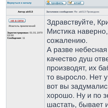
Вернуться к началу
Автор ak013
Заголовок сообщения:
Re: ak013 Проводник
Здравствуйте, Кри
Искатель приключений
Мистика наверно,
Зарегистрирован:
01.01.1970
03:00
сожалению.
Сообщения:
11
А разве небесная
качество душ отв
производят, их ба
то выросло. Нет 
вот вы задумались
хорошо. Ну и по з
шастать, бывает 