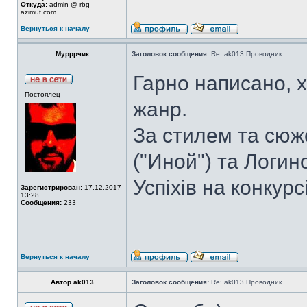
Откуда:
admin @ rbg-
azimut.com
Вернуться к началу
Мурррчик
Заголовок сообщения:
Re: ak013 Проводник
Гарно написано, х
Постоялец
жанр.
За стилем та сю
("Иной") та Логин
Успіхів на конкурс
Зарегистрирован:
17.12.2017
13:28
Сообщения:
233
Вернуться к началу
Автор ak013
Заголовок сообщения:
Re: ak013 Проводник