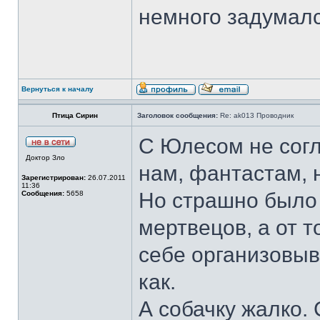
немного задумался
Вернуться к началу
Птица Сирин
Заголовок сообщения:
Re: ak013 Проводник
С Юлесом не согл
Доктор Зло
нам, фантастам, 
Зарегистрирован:
26.07.2011
11:36
Но страшно было 
Сообщения:
5658
мертвецов, а от т
себе организовыв
как.
А собачку жалко.