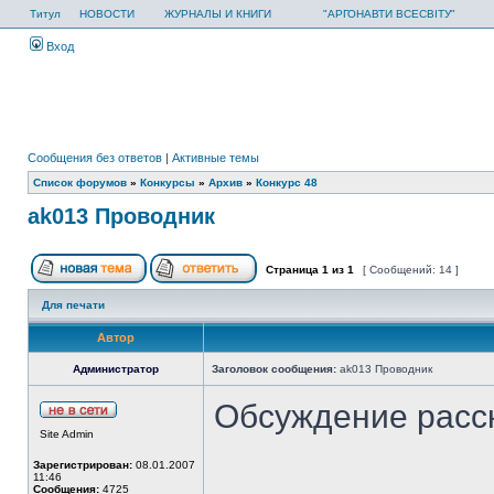
Титул
НОВОСТИ
ЖУРНАЛЫ И КНИГИ
"АРГОНАВТИ ВСЕСВІТУ"
Вход
Сообщения без ответов
|
Активные темы
Список форумов
»
Конкурсы
»
Архив
»
Конкурс 48
ak013 Проводник
Страница
1
из
1
[ Сообщений: 14 ]
Для печати
Автор
Администратор
Заголовок сообщения:
ak013 Проводник
Обсуждение расс
Site Admin
Зарегистрирован:
08.01.2007
11:46
Сообщения:
4725