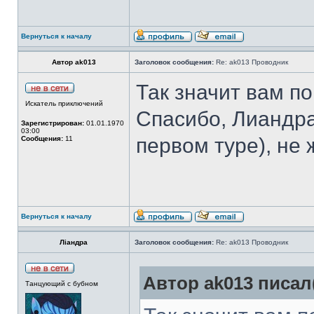
Вернуться к началу
Автор ak013
Заголовок сообщения:
Re: ak013 Проводник
Так значит вам п
Искатель приключений
Спасибо, Лиандра
Зарегистрирован:
01.01.1970
03:00
первом туре), не 
Сообщения:
11
Вернуться к началу
Ліандра
Заголовок сообщения:
Re: ak013 Проводник
Автор ak013 писал(
Танцующий с бубном