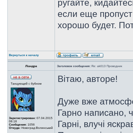
ругайте, кидайтес
если еще пропусти
хорошо будет. Пот
Вернуться к началу
Ліандра
Заголовок сообщения:
Re: ak013 Проводник
Вітаю, авторе!
Танцующий с бубном
Дуже вже атмосфе
Гарно написано, ч
Зарегистрирован:
07.04.2015
Гарні, влучі яскр
08:18
Сообщения:
1056
Откуда:
Новоград-Волинський