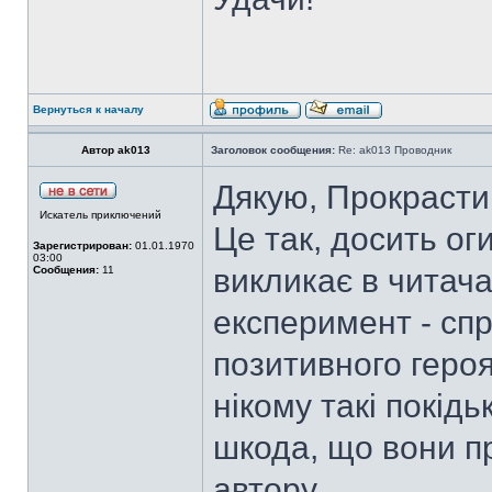
Вернуться к началу
Автор ak013
Заголовок сообщения:
Re: ak013 Проводник
Дякую, Прокрасти
Искатель приключений
Це так, досить ог
Зарегистрирован:
01.01.1970
03:00
викликає в читача
Сообщения:
11
експеримент - сп
позитивного героя
нікому такі покідь
шкода, що вони пр
автору.