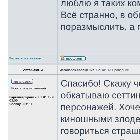
люблю я таких ко
Всё странно, в о
поразмыслить, а 
Вернуться к началу
Автор ak013
Заголовок сообщения:
Re: ak013 Проводник
Спасибо! Скажу ч
Искатель приключений
обкатываю сеттин
Зарегистрирован:
01.01.1970
03:00
персонажей. Хоче
Сообщения:
11
киношными злодея
говориться страш