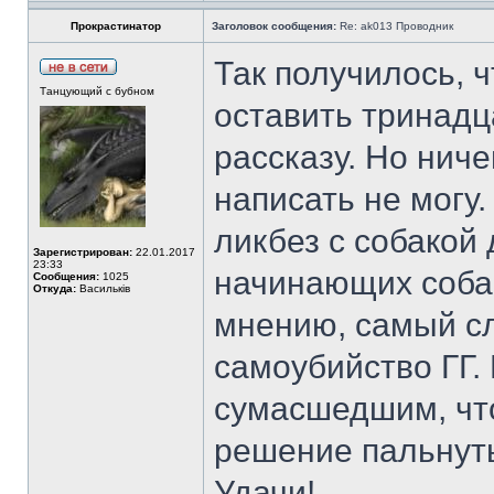
Прокрастинатор
Заголовок сообщения:
Re: ak013 Проводник
Так получилось, 
Танцующий с бубном
оставить тринадц
рассказу. Но ниче
написать не могу
ликбез с собакой
Зарегистрирован:
22.01.2017
23:33
начинающих соба
Сообщения:
1025
Откуда:
Васильків
мнению, самый сл
самоубийство ГГ.
сумасшедшим, что
решение пальнуть
Удачи!