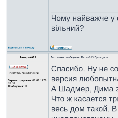
______________
Чому найважче у с
вільний?
Вернуться к началу
Автор ak013
Заголовок сообщения:
Re: ak013 Проводник
Спасибо. Ну не с
Искатель приключений
версия любопытн
Зарегистрирован:
01.01.1970
03:00
А Шадмер, Дима э
Сообщения:
11
Что ж касается тр
весь дом такой. В