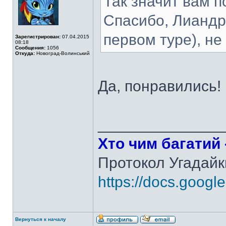
Так значит вам 
Спасибо, Лиандра
первом туре), не
Зарегистрирован:
07.04.2015
08:18
Сообщения:
1056
Откуда:
Новоград-Волинський
Да, понравились! 
______________
Хто чим багатий -
Протокол Угадайк
https://docs.googl
Вернуться к началу