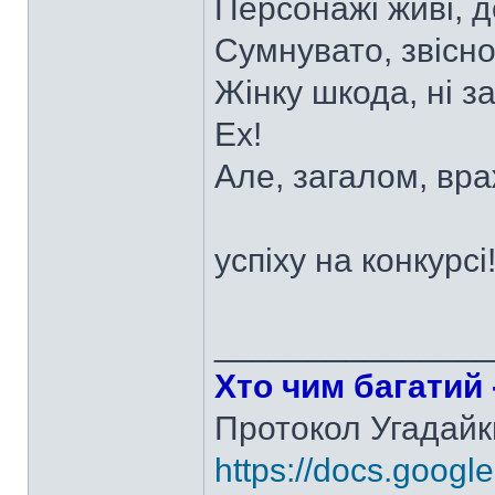
Персонажі живі, 
Сумнувато, звісно
Жінку шкода, ні з
Ех!
Але, загалом, вр
успіху на конкурсі
______________
Хто чим багатий -
Протокол Угадайк
https://docs.googl