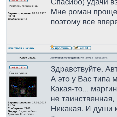
Спасибо) удачи в
Искатель приключений
Мне роман проще 
Зарегистрирован:
01.01.1970
03:00
поэтому все впер
Сообщения:
11
Вернуться к началу
Юлес Скела
Заголовок сообщения:
Re: ak013 Проводник
Здравствуйте, Ав
Ёжик в тумане
А это у Вас типа 
Какая-то... марги
не таинственная,
Зарегистрирован:
17.01.2014
21:50
Никакая. И души 
Сообщения:
2908
Откуда:
З хутора близ
Диканьки (Енеїдівка)