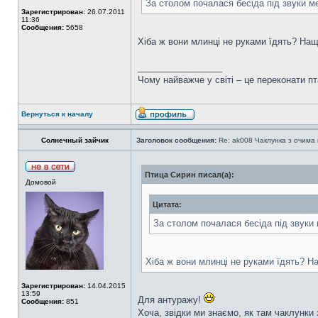
За столом почалася бесіда під звуки м
Зарегистрирован:
26.07.2011
11:36
Сообщения:
5658
Хіба ж вони млинці не руками їдять? На
_________________
Чому найважче у світі – це переконати пт
Вернуться к началу
Солнечный зайчик
Заголовок сообщения:
Re: ak008 Чаклунка з очима
Птица Сирин писал(а):
Домовой
Цитата:
За столом почалася бесіда під звуки
Хіба ж вони млинці не руками їдять? 
Зарегистрирован:
14.04.2015
13:59
Для антуражу!
Сообщения:
851
Хоча, звідки ми знаємо, як там чаклунк