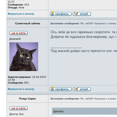
11:27
Сообщения:
423
Откуда:
Київ
Вернуться к началу
Солнечный зайчик
Заголовок сообщения:
Re: ak008 Чаклунка з очима
Ось якби це все гарненько скоротити, та
Добряче би підказала благовірному, що і 
Домовой
_________________
Под маской добра часто прячется зло: н
Зарегистрирован:
14.04.2015
13:59
Сообщения:
851
Вернуться к началу
Птица Сирин
Заголовок сообщения:
Re: ak008 Чаклунка з очима
Цитата:
Доктор Зло