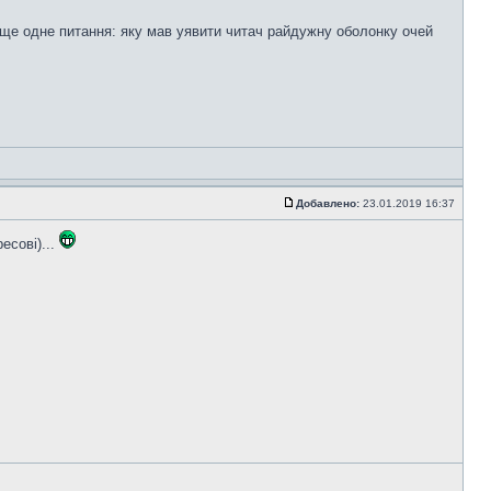
у ще одне питання: яку мав уявити читач райдужну оболонку очей
Добавлено:
23.01.2019 16:37
есові)...