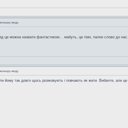
 кольору меду
ряд це можна назвати фантастикою... мабуть, це гімн, палке слово до нас
 кольору меду
оли йому так довго щось розжовують і повчають як жити. Вибачте, але це