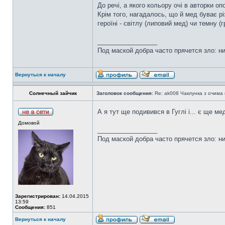
До речі, а якого кольору очі в авторки оп
Крім того, нагадалось, що й мед буває р
героїні - світлу (липовий мед) чи темну (
_________________
Под маской добра часто прячется зло: н
Вернуться к началу
Солнечный зайчик
Заголовок сообщения:
Re: ak008 Чаклунка з очима
А я тут ще подивився в Гуглі і... є ще м
Домовой
_________________
Под маской добра часто прячется зло: н
Зарегистрирован:
14.04.2015
13:59
Сообщения:
851
Вернуться к началу