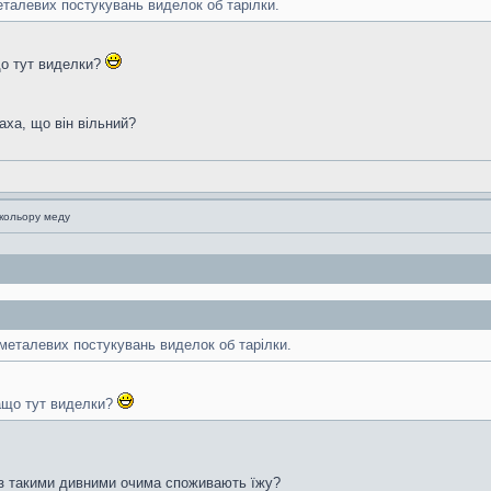
еталевих постукувань виделок об тарілки.
що тут виделки?
аха, що він вільний?
 кольору меду
 металевих постукувань виделок об тарілки.
Нащо тут виделки?
и з такими дивними очима споживають їжу?