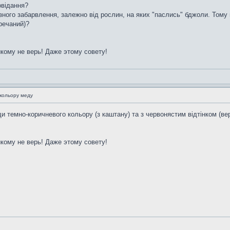
овідання?
ізного забарвлення, залежно від рослин, на яких "паслись" бджоли. Том
гречаний)?
икому не верь! Даже этому совету!
 кольору меду
еди темно-коричневого кольору (з каштану) та з червонястим відтінком (вер
икому не верь! Даже этому совету!