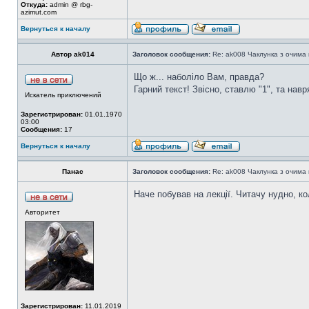
Откуда:
admin @ rbg-
azimut.com
Вернуться к началу
Автор ak014
Заголовок сообщения:
Re: ak008 Чаклунка з очима
Що ж... наболіло Вам, правда?
Гарний текст! Звісно, ставлю "1", та нав
Искатель приключений
Зарегистрирован:
01.01.1970
03:00
Сообщения:
17
Вернуться к началу
Панас
Заголовок сообщения:
Re: ak008 Чаклунка з очима
Наче побував на лекції. Читачу нудно, к
Авторитет
Зарегистрирован:
11.01.2019