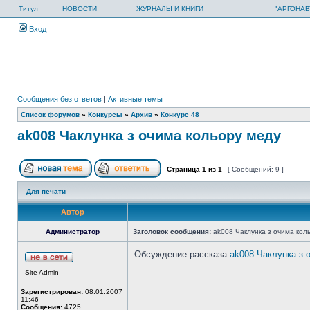
Титул
НОВОСТИ
ЖУРНАЛЫ И КНИГИ
"АРГОНАВ
Вход
Сообщения без ответов
|
Активные темы
Список форумов
»
Конкурсы
»
Архив
»
Конкурс 48
ak008 Чаклунка з очима кольору меду
Страница
1
из
1
[ Сообщений: 9 ]
Для печати
Автор
Администратор
Заголовок сообщения:
ak008 Чаклунка з очима кол
Обсуждение рассказа
ak008 Чаклунка з 
Site Admin
Зарегистрирован:
08.01.2007
11:46
Сообщения:
4725