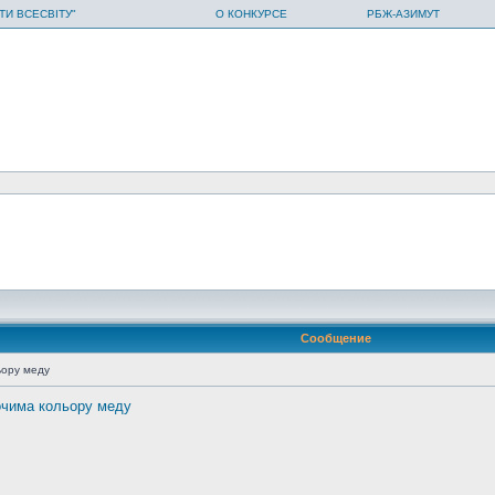
ТИ ВСЕСВІТУ"
О КОНКУРСЕ
РБЖ-АЗИМУТ
Сообщение
ьору меду
очима кольору меду