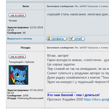
Зюпа
Заголовок сообщения:
Re: ak008 Чаклунка з очима
хороший стиль написання, непогана ідея, 
Чечако
Зарегистрирован:
12.01.2019
15:25
Сообщения:
48
Вернуться к началу
Ліандра
Заголовок сообщения:
Re: ak008 Чаклунка з очима
Вітаю, авторе!
Гарно володієте мовою, стилістично - дуж
Танцующий с бубном
Це хороші задатки.
Твір схожий не так на оповідання, як на 
Сюжет губиться у роздумах автора та гер
Дуже раджу ознайомитися з книгою "Техн
Удачі на конкурсі і у подальшій творчості
Зарегистрирован:
07.04.2015
_________________
08:18
Хто чим багатий - тим і ділиться!
Сообщения:
1056
Откуда:
Новоград-Волинський
Протокол Угадайки 2020
https://docs.goog