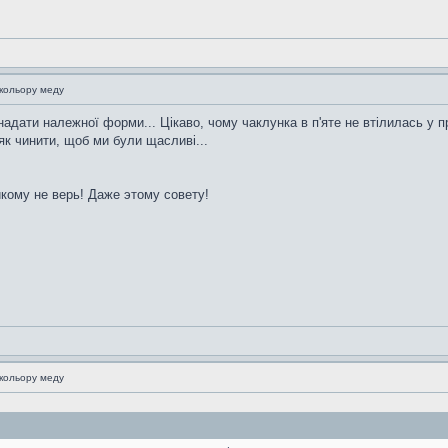
 кольору меду
 надати належної форми... Цікаво, чому чаклунка в п'яте не втілилась у 
як чинити, щоб ми були щасливі...
икому не верь! Даже этому совету!
 кольору меду