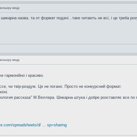
 кольору меду
шикарна назва. та от формат подачі...таке читають не всі, і це треба роз
 кольору меду
е гармонійно і красиво.
ессе, чи твір-роздум. Це не погано. Просто не конкурсний формат.
оїні.
ология рассказа" М.Веллера. Шикарна штука і добре розставляє все по 
!
le.com/spreadsheets/d/ ... sp=sharing