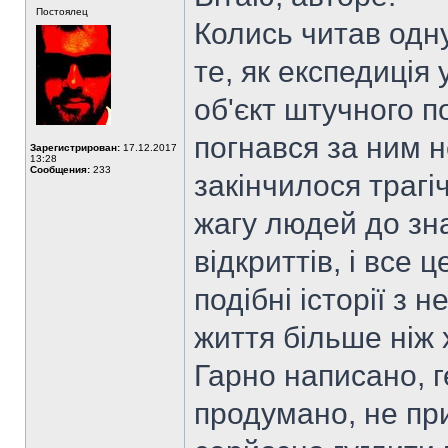
Постоялец
Колись читав одну
те, як експедиція
об'єкт штучного п
погнався за ним н
Зарегистрирован:
17.12.2017
13:28
Сообщения:
233
закінчилося трагіч
жагу людей до зна
відкриттів, і все 
подібні історії з
життя більше ніж 
Гарно написано, г
продумано, не при