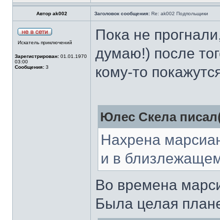
Автор ak002
Заголовок сообщения:
Re: ak002 Подпольщики
Пока не прогнали,
Искатель приключений
думаю!) после тог
Зарегистрирован:
01.01.1970
03:00
кому-то покажутс
Сообщения:
3
Юлес Скела писал(
Нахрена марсиан
и в близлежащем
Во времена марси
Была целая плане