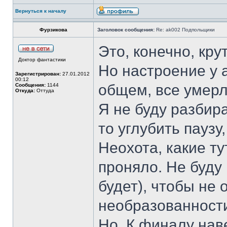
Вернуться к началу
Фурзикова
Заголовок сообщения:
Re: ak002 Подпольщики
Это, конечно, кру
Доктор фантастики
Но настроение у а
Зарегистрирован:
27.01.2012
00:12
общем, все умерл
Сообщения:
1144
Откуда:
Оттуда
Я не буду разбира
то углубить паузу,
Неохота, какие ту
проняло. Не буду
будет), чтобы не
необразованност
Но. К финалу нав