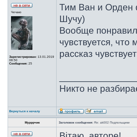
Тим Ван и Орден 
Чечако
Шучу)
Вообще понравило
чувствуется, что 
рассказ чувствуе
Зарегистрирован:
13.01.2019
08:50
Сообщения:
25
______________
Никто не разбирае
Вернуться к началу
Мурррчик
Заголовок сообщения:
Re: ak002 Подпольщики
Вітаю, авторе!