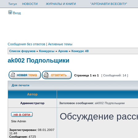
Титул
НОВОСТИ
ЖУРНАЛЫ И КНИГИ
"АРГОНАВТИ ВСЕСВІТУ"
Вход
Сообщения без ответов
|
Активные темы
Список форумов
»
Конкурсы
»
Архив
»
Конкурс 48
ak002 Подпольщики
Страница
1
из
1
[ Сообщений: 14 ]
Для печати
Автор
Администратор
Заголовок сообщения:
ak002 Подпольщики
Обсуждение расс
Site Admin
Зарегистрирован:
08.01.2007
11:46
Сообщения:
4725