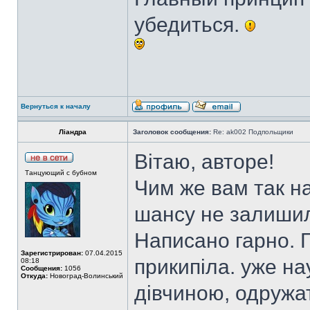
убедиться.
Вернуться к началу
Ліандра
Заголовок сообщения:
Re: ak002 Подпольщики
Вітаю, авторе!
Танцующий с бубном
Чим же вам так на
шансу не залишил
Написано гарно. Г
Зарегистрирован:
07.04.2015
прикипіла. уже на
08:18
Сообщения:
1056
Откуда:
Новоград-Волинський
дівчиною, одружат