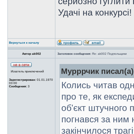
серйозно гуглити 
Удачі на конкурсі!
Вернуться к началу
Автор ak002
Заголовок сообщения:
Re: ak002 Подпольщики
Мурррчик писал(а)
Искатель приключений
Зарегистрирован:
01.01.1970
Колись читав одн
03:00
Сообщения:
3
про те, як експе
об'єкт штучного п
погнався за ним 
закінчилося трагі