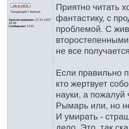
Приятно читать 
Танцующий с бубном
фантастику, с пр
Зарегистрирован:
27.01.2007
18:48
проблемой. С жи
Сообщения:
1745
второстепенными,
не все получается
Если правильно п
кто жертвует соб
науки, а пожалуй ч
Рымарь или, но н
И умирать - страш
дело. Это, так ск