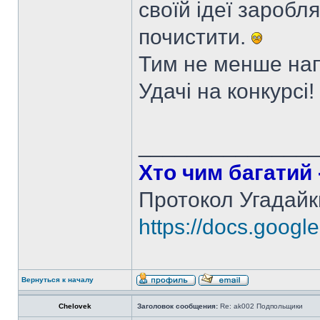
своїй ідеї зароблят
почистити.
Тим не менше нап
Удачі на конкурсі!
______________
Хто чим багатий -
Протокол Угадайк
https://docs.googl
Вернуться к началу
Chelovek
Заголовок сообщения:
Re: ak002 Подпольщики