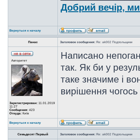
Добрий вечір, ми
Вернуться к началу
Панас
Заголовок сообщения:
Re: ak002 Подпольщики
Написано непоган
Авторитет
так. Як би у резул
таке значиме і в
вирішення чогось 
Зарегистрирован:
11.01.2019
11:27
Сообщения:
423
Откуда:
Київ
Вернуться к началу
Семьдесят Первый
Заголовок сообщения:
Re: ak002 Подпольщики