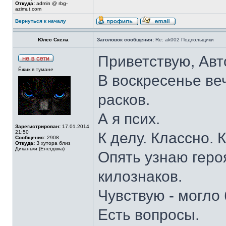
Откуда:
admin @ rbg-
azimut.com
Вернуться к началу
Юлес Скела
Заголовок сообщения:
Re: ak002 Подпольщики
Приветствую, Авт
Ёжик в тумане
В воскресенье ве
расков.
А я псих.
Зарегистрирован:
17.01.2014
21:50
К делу. Классно. 
Сообщения:
2908
Откуда:
З хутора близ
Диканьки (Енеїдівка)
Опять узнаю геро
килознаков.
Чувствую - могло
Есть вопросы.