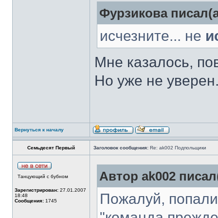
Фурзикова писал(а
исчезните... не
и
Мне казалось, по
Но уже не уверен
Вернуться к началу
Семьдесят Первый
Заголовок сообщения:
Re: ak002 Подпольщики
Автор ak002 писал(
Танцующий с бубном
Зарегистрирован:
27.01.2007
Пожалуй, попали!
18:48
Сообщения:
1745
"команда прежде 