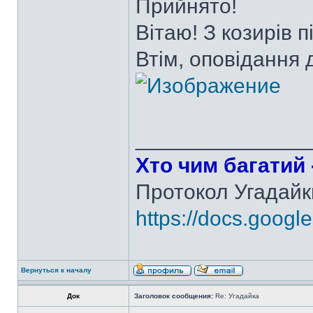
Прийнято!
Вітаю! З козирів 
Втім, оповідання 
______________
Хто чим багатий -
Протокол Угадайк
https://docs.googl
Вернуться к началу
Док
Заголовок сообщения:
Re: Угадайка