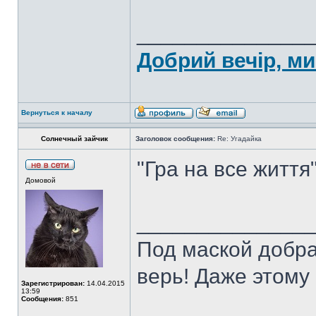
______________
Добрий вечір, ми
Вернуться к началу
Солнечный зайчик
Заголовок сообщения:
Re: Угадайка
"Гра на все життя
Домовой
______________
Под маской добра
верь! Даже этому 
Зарегистрирован:
14.04.2015
13:59
Сообщения:
851