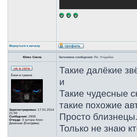
Вернуться к началу
Юлес Скела
Заголовок сообщения:
Re: Угадайка
Такие далёкие зв
Ёжик в тумане
и
Такие чудесные с
такие похожие ав
Зарегистрирован:
17.01.2014
21:50
Просто близнецы
Сообщения:
2908
Откуда:
З хутора близ
Диканьки (Енеїдівка)
Только не знаю к