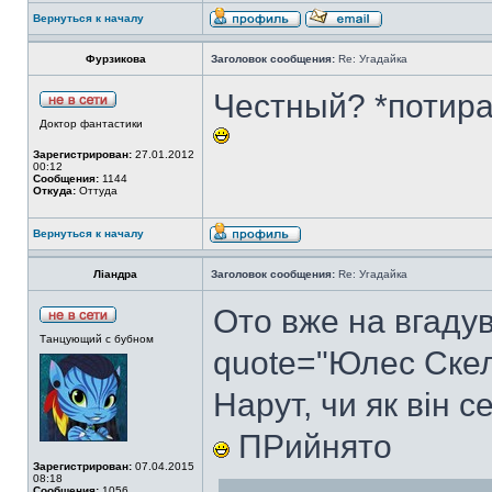
Вернуться к началу
Фурзикова
Заголовок сообщения:
Re: Угадайка
Честный? *потира
Доктор фантастики
Зарегистрирован:
27.01.2012
00:12
Сообщения:
1144
Откуда:
Оттуда
Вернуться к началу
Ліандра
Заголовок сообщения:
Re: Угадайка
Ото вже на вгаду
Танцующий с бубном
quote="Юлес Скел
Нарут, чи як він 
ПРийнято
Зарегистрирован:
07.04.2015
08:18
Сообщения:
1056