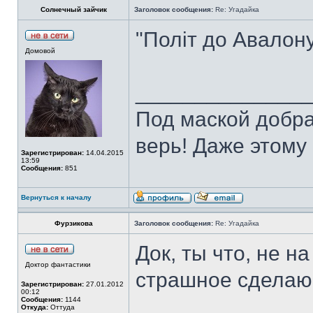
Солнечный зайчик
Заголовок сообщения:
Re: Угадайка
"Політ до Авалону
Домовой
______________
Под маской добра
верь! Даже этому 
Зарегистрирован:
14.04.2015
13:59
Сообщения:
851
Вернуться к началу
Фурзикова
Заголовок сообщения:
Re: Угадайка
Док, ты что, не н
Доктор фантастики
страшное сделаю
Зарегистрирован:
27.01.2012
00:12
Сообщения:
1144
Откуда:
Оттуда