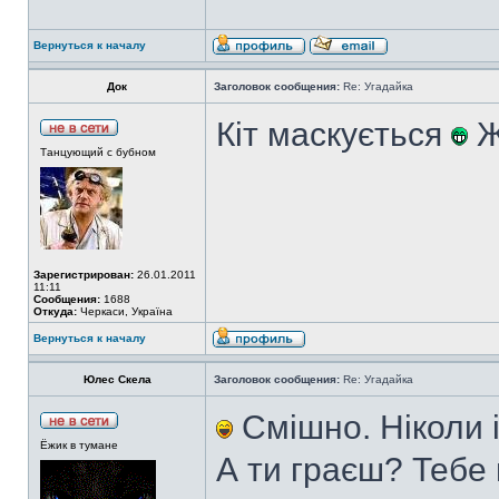
Вернуться к началу
Док
Заголовок сообщения:
Re: Угадайка
Кіт маскується
Ж
Танцующий с бубном
Зарегистрирован:
26.01.2011
11:11
Сообщения:
1688
Откуда:
Черкаси, Україна
Вернуться к началу
Юлес Скела
Заголовок сообщения:
Re: Угадайка
Смішно. Ніколи і
Ёжик в тумане
А ти граєш? Тебе 