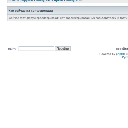
Список форумов
»
Конкурсы
»
Архив
»
Конкурс 48
Кто сейчас на конференции
Сейчас этот форум просматривают: нет зарегистрированных пользователей и гости:
Найти:
Перейти
Powered by
phpBB
©
Рус