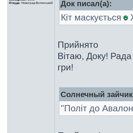
Док писал(а):
Откуда:
Новоград-Волинський
Кіт маскується
Ж
Прийнято
Вітаю, Доку! Рада
гри!
Солнечный зайчик 
"Політ до Авалон