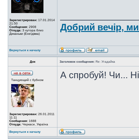
______________
Зарегистрирован:
17.01.2014
21:50
Добрий вечір, ми
Сообщения:
2908
Откуда:
З хутора близ
Диканьки (Енеїдівка)
Вернуться к началу
Док
Заголовок сообщения:
Re: Угадайка
А спробуй! Чи... Н
Танцующий с бубном
Зарегистрирован:
26.01.2011
11:11
Сообщения:
1688
Откуда:
Черкаси, Україна
Вернуться к началу