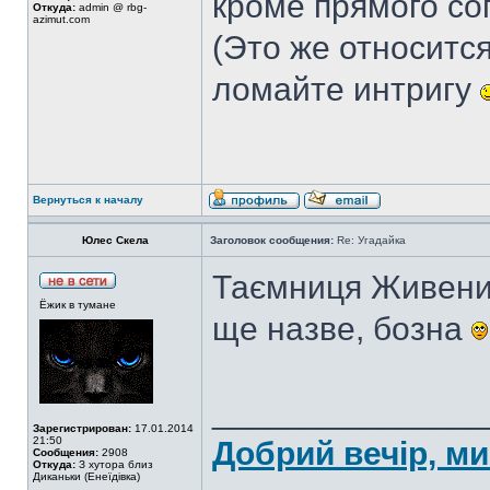
кроме прямого со
Откуда:
admin @ rbg-
azimut.com
(Это же относится
ломайте интригу
Вернуться к началу
Юлес Скела
Заголовок сообщения:
Re: Угадайка
Таємниця Живени -
Ёжик в тумане
ще назве, бозна
______________
Зарегистрирован:
17.01.2014
21:50
Добрий вечір, ми
Сообщения:
2908
Откуда:
З хутора близ
Диканьки (Енеїдівка)