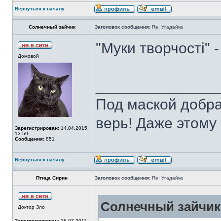
Вернуться к началу
Солнечный зайчик
Заголовок сообщения:
Re: Угадайка
"Муки творчості" 
Домовой
______________
Под маской добра
верь! Даже этому 
Зарегистрирован:
14.04.2015
13:59
Сообщения:
851
Вернуться к началу
Птица Сирин
Заголовок сообщения:
Re: Угадайка
Солнечный зайчик 
Доктор Зло
Зарегистрирован:
26.07.2011