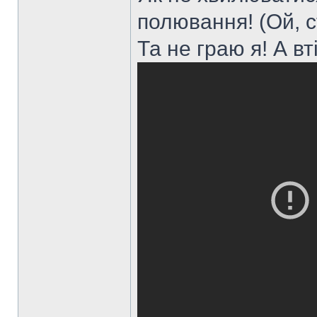
полювання! (Ой, 
Та не граю я! А вті