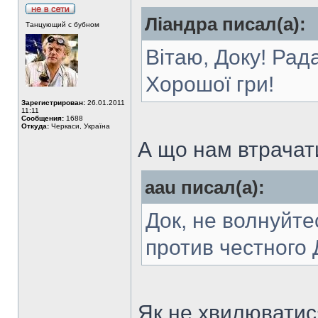
Ліандра писал(а):
Танцующий с бубном
Вітаю, Доку! Рад
Хорошої гри!
Зарегистрирован:
26.01.2011
11:11
Сообщения:
1688
Откуда:
Черкаси, Україна
А що нам втрачат
aau писал(а):
Док, не волнуйте
против честного
Як не хвилюватис