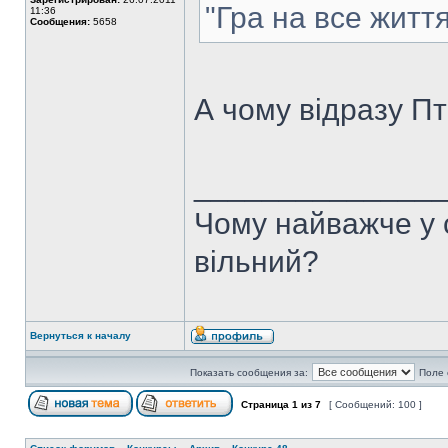
"Гра на все життя
11:36
Сообщения:
5658
А чому відразу П
______________
Чому найважче у с
вільний?
Вернуться к началу
Показать сообщения за:
Поле 
Страница
1
из
7
[ Сообщений: 100 ]