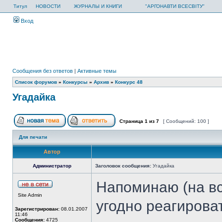
Титул
НОВОСТИ
ЖУРНАЛЫ И КНИГИ
"АРГОНАВТИ ВСЕСВІТУ"
Вход
Сообщения без ответов
|
Активные темы
Список форумов
»
Конкурсы
»
Архив
»
Конкурс 48
Угадайка
Страница
1
из
7
[ Сообщений: 100 ]
Для печати
Автор
Администратор
Заголовок сообщения:
Угадайка
Напоминаю (на вся
Site Admin
угодно реагирова
Зарегистрирован:
08.01.2007
11:46
Сообщения:
4725