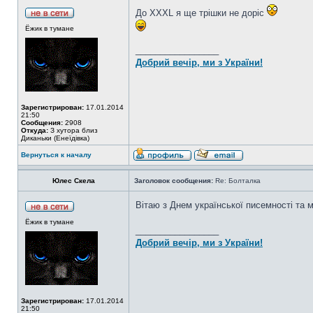
До ХХХL я ще трішки не доріс
Ёжик в тумане
_________________
Добрий вечір, ми з України!
Зарегистрирован:
17.01.2014
21:50
Сообщения:
2908
Откуда:
З хутора близ
Диканьки (Енеїдівка)
Вернуться к началу
Юлес Скела
Заголовок сообщения:
Re: Болталка
Вітаю з Днем української писемності та 
Ёжик в тумане
_________________
Добрий вечір, ми з України!
Зарегистрирован:
17.01.2014
21:50