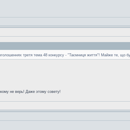
 оголошеннях третя тема 48 конкурсу - "Таємниця життя"! Майже те, що б
икому не верь! Даже этому совету!