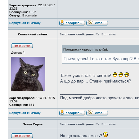
Зарегистрирован:
22.01.2017
23:33
Сообщения:
1025
Откуда:
Васильків
Вернуться к началу
Солнечный зайчик
Заголовок сообщения:
Re: Болталка
Прокрастинатор писал(а):
Домовой
Приєднуюсь! І в кого там було парі? В
Також усіх вітаю зі святом!
А що до парі... Ставки приймаються?
_________________
Под маской добра часто прячется зло: н
Зарегистрирован:
14.04.2015
13:59
Сообщения:
851
Вернуться к началу
Птица Сирин
Заголовок сообщения:
Re: Болталка
На що закладаємось?