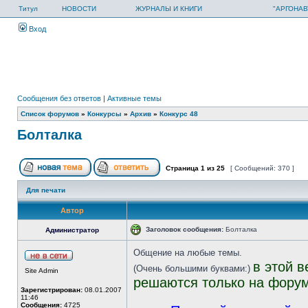
Титул
НОВОСТИ
ЖУРНАЛЫ И КНИГИ
"АРГОНАВ
Вход
Сообщения без ответов
|
Активные темы
Список форумов
»
Конкурсы
»
Архив
»
Конкурс 48
Болталка
Страница
1
из
25
[ Сообщений: 370 ]
Для печати
Автор
Заголовок сообщения:
Болталка
Администратор
Общение на любые темы.
в этой 
(Очень большими буквами:)
Site Admin
решаются только на форум
Зарегистрирован:
08.01.2007
11:46
Сообщения:
4725