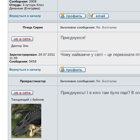
Сообщения:
2908
Откуда:
З хутора близ
Диканьки (Енеїдівка)
Вернуться к началу
Птица Сирин
Заголовок сообщения:
Re: Болталка
Приєднуюся!
Доктор Зло
_________________
Чому найважче у світі – це переконати пт
Зарегистрирован:
26.07.2011
11:36
Сообщения:
5658
Вернуться к началу
Прокрастинатор
Заголовок сообщения:
Re: Болталка
Приєднуюсь! І в кого там було парі? В о
Танцующий с бубном