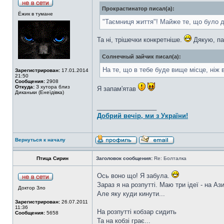
Прокрастинатор писал(а):
Ёжик в тумане
"Таємниця життя"! Майже те, що було д
Та ні, трішечки конкретніше.
Дякую, па
Солнечный зайчик писал(а):
На те, що в тебе буде вище місце, ніж 
Зарегистрирован:
17.01.2014
21:50
Сообщения:
2908
Откуда:
З хутора близ
Я запам'ятав
Диканьки (Енеїдівка)
_________________
Добрий вечір, ми з України!
Вернуться к началу
Птица Сирин
Заголовок сообщения:
Re: Болталка
Ось воно що! Я забула.
Зараз я на розпутті. Маю три ідеї - на А
Доктор Зло
Але яку куди кинути...
Зарегистрирован:
26.07.2011
11:36
На розпутті кобзар сидить
Сообщения:
5658
Та на кобзі грає...