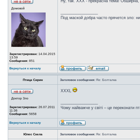
Ну, так. ХХХ - прекрасна тема! Обширна,
Домовой
_________________
Под маской добра часто прячется зло: н
Зарегистрирован:
14.04.2015
13:59
Сообщения:
851
Вернуться к началу
Птица Сирин
Заголовок сообщения:
Re: Болталка
ХХХL
Доктор Зло
_________________
Зарегистрирован:
26.07.2011
Чому найважче у світі – це переконати пт
11:36
Сообщения:
5658
Вернуться к началу
Юлес Скела
Заголовок сообщения:
Re: Болталка