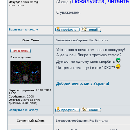
Пожалуйста, читайте
(И ещё:)
Откуда:
admin @ rbg-
azimut.com
С уважением.
Вернуться к началу
Юлес Скела
Заголовок сообщения:
Re: Болталка
Усіх вітаю з початком нового конкурсу!
А де ж пані Либра з третьою темою?
Ёжик в тумане
Думаю, не одному мені свербить
Чи третя тема - це і є оте "ХХХ"?
_________________
Добрий вечір, ми з України!
Зарегистрирован:
17.01.2014
21:50
Сообщения:
2908
Откуда:
З хутора близ
Диканьки (Енеїдівка)
Вернуться к началу
Солнечный зайчик
Заголовок сообщения:
Re: Болталка