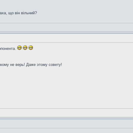
аха, що він вільний?
 опонента.
икому не верь! Даже этому совету!