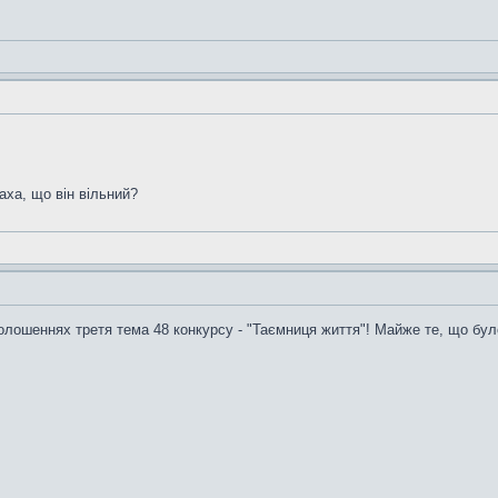
аха, що він вільний?
голошеннях третя тема 48 конкурсу - "Таємниця життя"! Майже те, що бул