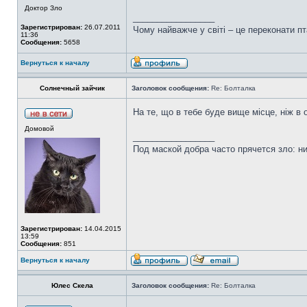
Доктор Зло
_________________
Зарегистрирован:
26.07.2011
Чому найважче у світі – це переконати пт
11:36
Сообщения:
5658
Вернуться к началу
Солнечный зайчик
Заголовок сообщения:
Re: Болталка
На те, що в тебе буде вище місце, ніж в
Домовой
_________________
Под маской добра часто прячется зло: н
Зарегистрирован:
14.04.2015
13:59
Сообщения:
851
Вернуться к началу
Юлес Скела
Заголовок сообщения:
Re: Болталка