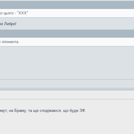
о цього - "XXX"
ні Либро!
в опонента.
зимут, на Браму, та ще сподіваюся, що буде ЗФ.