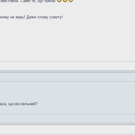
 змістовна. Саме те, що треба!
икому не верь! Даже этому совету!
аха, що він вільний?