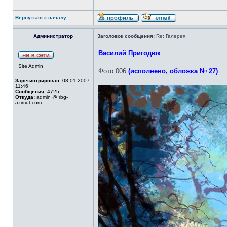
Вернуться к началу
Администратор
Заголовок сообщения:
Re: Галерея
Василий Пригодюк
Site Admin
Фото 006
(исполнено, обложка № 27)
Зарегистрирован:
08.01.2007
11:46
Сообщения:
4725
Откуда:
admin @ rbg-
azimut.com