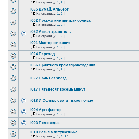
[
На страницу:
1
,
2
]
i035 Думай, Альберт!
[
На страницу:
1
,
2
]
i002 Покажи мне призрак солнца
[
На страницу:
1
,
2
]
i022 Ангел-хранитель
[
На страницу:
1
,
2
]
i001 Мастер отчаяния
[
На страницу:
1
,
2
]
i024 Переход
[
На страницу:
1
,
2
]
i036 Приятного времяпровождения
[
На страницу:
1
,
2
]
i027 Ночь без звезд
i017 Пятьдесят восемь минут
i018 И Солнце светит даже ночью
i004 Артефактор
[
На страницу:
1
,
2
]
i003 Половодье
i010 Резня в петушатнике
[
На страницу:
1
,
2
,
3
]