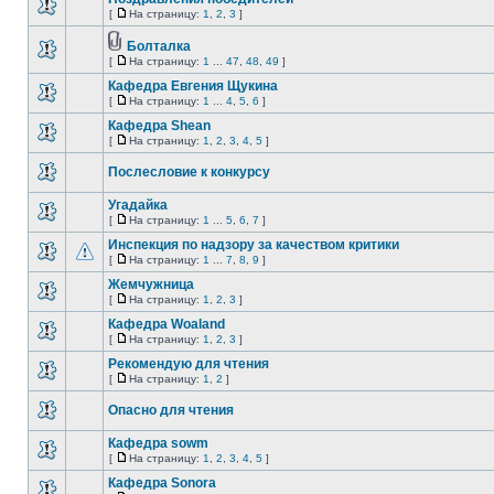
[
На страницу:
1
,
2
,
3
]
Болталка
[
На страницу:
1
...
47
,
48
,
49
]
Кафедра Евгения Щукина
[
На страницу:
1
...
4
,
5
,
6
]
Кафедра Shean
[
На страницу:
1
,
2
,
3
,
4
,
5
]
Послесловие к конкурсу
Угадайка
[
На страницу:
1
...
5
,
6
,
7
]
Инспекция по надзору за качеством критики
[
На страницу:
1
...
7
,
8
,
9
]
Жемчужница
[
На страницу:
1
,
2
,
3
]
Кафедра Woaland
[
На страницу:
1
,
2
,
3
]
Рекомендую для чтения
[
На страницу:
1
,
2
]
Опасно для чтения
Кафедра sowm
[
На страницу:
1
,
2
,
3
,
4
,
5
]
Кафедра Sonora