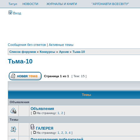
Титул
НОВОСТИ
ЖУРНАЛЫ И КНИГИ
"АРГОНАВТИ ВСЕСВІТУ"
Вход
Сообщения без ответов
|
Активные темы
Список форумов
»
Конкурсы
»
Архив
»
Тьма-10
Тьма-10
Страница
1
из
1
[ Тем: 15 ]
Темы
Объявления
Объявления
[
На страницу:
1
,
2
]
Темы
ГАЛЕРЕЯ
[
На страницу:
1
,
2
,
3
,
4
]
Поздравления победителей