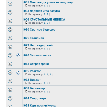
i031 Мне звезда упала на ладошку...
[
На страницу:
1
,
2
]
i033 Ледяная игра разума
[
На страницу:
1
,
2
]
i006 ХРУСТАЛЬНЫЕ НЕБЕСА
[
На страницу:
1
,
2
]
i030 Светлое будущее
i025 Талисман
i023 Нестандартный
[
На страницу:
1
,
2
]
i020 Замки из песка
i013 Стирая грани
i005 Реактор
[
На страницу:
1
,
2
,
3
]
i032 Виджет
[
На страницу:
1
,
2
]
i008 Бесонница
[
На страницу:
1
,
2
]
i014 След зверя
i028 Курт против Курта