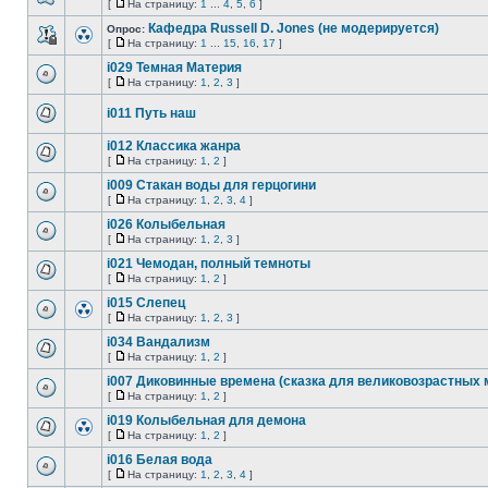
[
На страницу:
1
...
4
,
5
,
6
]
Кафедра Russell D. Jones (не модерируется)
Опрос:
[
На страницу:
1
...
15
,
16
,
17
]
i029 Темная Материя
[
На страницу:
1
,
2
,
3
]
i011 Путь наш
i012 Классика жанра
[
На страницу:
1
,
2
]
i009 Стакан воды для герцогини
[
На страницу:
1
,
2
,
3
,
4
]
i026 Колыбельная
[
На страницу:
1
,
2
,
3
]
i021 Чемодан, полный темноты
[
На страницу:
1
,
2
]
i015 Слепец
[
На страницу:
1
,
2
,
3
]
i034 Вандализм
[
На страницу:
1
,
2
]
i007 Диковинные времена (сказка для великовозрастных
[
На страницу:
1
,
2
]
i019 Колыбельная для демона
[
На страницу:
1
,
2
]
i016 Белая вода
[
На страницу:
1
,
2
,
3
,
4
]