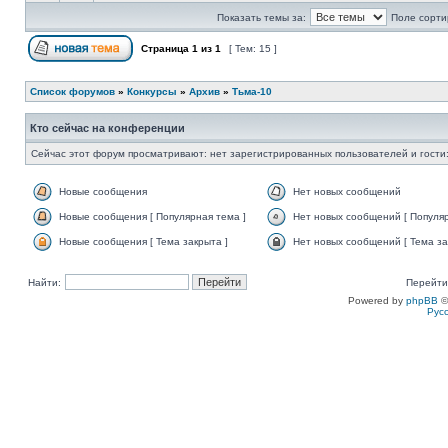
Показать темы за:
Поле сорти
Страница
1
из
1
[ Тем: 15 ]
Список форумов
»
Конкурсы
»
Архив
»
Тьма-10
Кто сейчас на конференции
Сейчас этот форум просматривают: нет зарегистрированных пользователей и гости:
Новые сообщения
Нет новых сообщений
Новые сообщения [ Популярная тема ]
Нет новых сообщений [ Популяр
Новые сообщения [ Тема закрыта ]
Нет новых сообщений [ Тема за
Найти:
Перейти
Powered by
phpBB
©
Рус