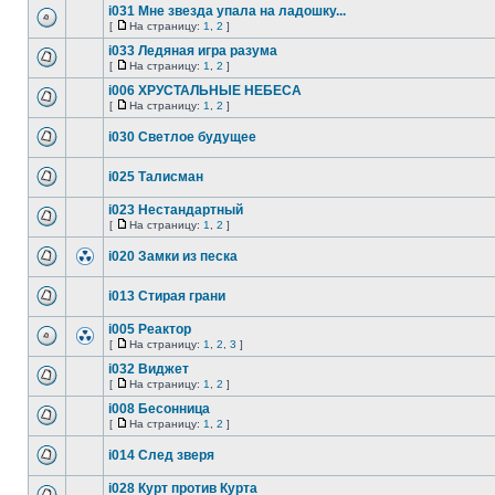
i031 Мне звезда упала на ладошку...
[
На страницу:
1
,
2
]
i033 Ледяная игра разума
[
На страницу:
1
,
2
]
i006 ХРУСТАЛЬНЫЕ НЕБЕСА
[
На страницу:
1
,
2
]
i030 Светлое будущее
i025 Талисман
i023 Нестандартный
[
На страницу:
1
,
2
]
i020 Замки из песка
i013 Стирая грани
i005 Реактор
[
На страницу:
1
,
2
,
3
]
i032 Виджет
[
На страницу:
1
,
2
]
i008 Бесонница
[
На страницу:
1
,
2
]
i014 След зверя
i028 Курт против Курта