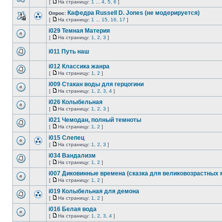
[
На страницу:
1
...
4
,
5
,
6
]
Кафедра Russell D. Jones (не модерируется)
Опрос:
[
На страницу:
1
...
15
,
16
,
17
]
i029 Темная Материя
[
На страницу:
1
,
2
,
3
]
i011 Путь наш
i012 Классика жанра
[
На страницу:
1
,
2
]
i009 Стакан воды для герцогини
[
На страницу:
1
,
2
,
3
,
4
]
i026 Колыбельная
[
На страницу:
1
,
2
,
3
]
i021 Чемодан, полный темноты
[
На страницу:
1
,
2
]
i015 Слепец
[
На страницу:
1
,
2
,
3
]
i034 Вандализм
[
На страницу:
1
,
2
]
i007 Диковинные времена (сказка для великовозрастных
[
На страницу:
1
,
2
]
i019 Колыбельная для демона
[
На страницу:
1
,
2
]
i016 Белая вода
[
На страницу:
1
,
2
,
3
,
4
]