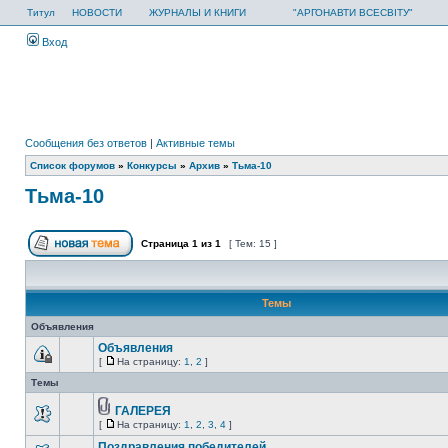
Титул
НОВОСТИ
ЖУРНАЛЫ И КНИГИ
"АРГОНАВТИ ВСЕСВІТУ"
Вход
Сообщения без ответов
|
Активные темы
Список форумов
»
Конкурсы
»
Архив
»
Тьма-10
Тьма-10
Страница
1
из
1
[ Тем: 15 ]
Темы
Объявления
Объявления
[
На страницу:
1
,
2
]
Темы
ГАЛЕРЕЯ
[
На страницу:
1
,
2
,
3
,
4
]
Поздравления победителей