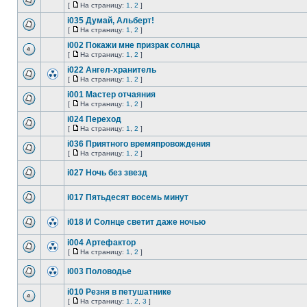
[
На страницу:
1
,
2
]
i035 Думай, Альберт!
[
На страницу:
1
,
2
]
i002 Покажи мне призрак солнца
[
На страницу:
1
,
2
]
i022 Ангел-хранитель
[
На страницу:
1
,
2
]
i001 Мастер отчаяния
[
На страницу:
1
,
2
]
i024 Переход
[
На страницу:
1
,
2
]
i036 Приятного времяпровождения
[
На страницу:
1
,
2
]
i027 Ночь без звезд
i017 Пятьдесят восемь минут
i018 И Солнце светит даже ночью
i004 Артефактор
[
На страницу:
1
,
2
]
i003 Половодье
i010 Резня в петушатнике
[
На страницу:
1
,
2
,
3
]