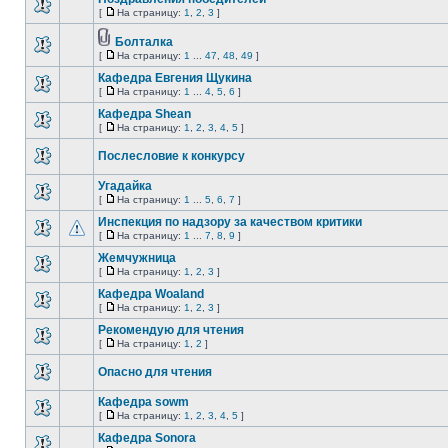
[
На страницу:
1
,
2
,
3
]
Болталка
[
На страницу:
1
...
47
,
48
,
49
]
Кафедра Евгения Щукина
[
На страницу:
1
...
4
,
5
,
6
]
Кафедра Shean
[
На страницу:
1
,
2
,
3
,
4
,
5
]
Послесловие к конкурсу
Угадайка
[
На страницу:
1
...
5
,
6
,
7
]
Инспекция по надзору за качеством критики
[
На страницу:
1
...
7
,
8
,
9
]
Жемчужница
[
На страницу:
1
,
2
,
3
]
Кафедра Woaland
[
На страницу:
1
,
2
,
3
]
Рекомендую для чтения
[
На страницу:
1
,
2
]
Опасно для чтения
Кафедра sowm
[
На страницу:
1
,
2
,
3
,
4
,
5
]
Кафедра Sonora