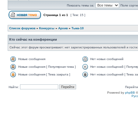
Показать темы за:
Поле сорти
Страница
1
из
1
[ Тем: 15 ]
Список форумов
»
Конкурсы
»
Архив
»
Тьма-10
Кто сейчас на конференции
Сейчас этот форум просматривают: нет зарегистрированных пользователей и гости:
Новые сообщения
Нет новых сообщений
Новые сообщения [ Популярная тема ]
Нет новых сообщений [ Популяр
Новые сообщения [ Тема закрыта ]
Нет новых сообщений [ Тема за
Найти:
Перейти
Powered by
phpBB
©
Рус