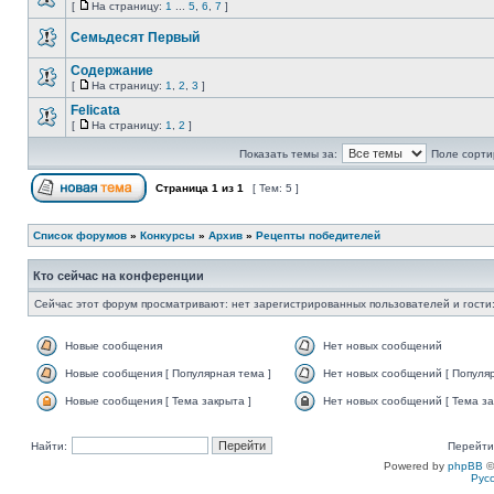
[
На страницу:
1
...
5
,
6
,
7
]
Семьдесят Первый
Содержание
[
На страницу:
1
,
2
,
3
]
Felicata
[
На страницу:
1
,
2
]
Показать темы за:
Поле сорти
Страница
1
из
1
[ Тем: 5 ]
Список форумов
»
Конкурсы
»
Архив
»
Рецепты победителей
Кто сейчас на конференции
Сейчас этот форум просматривают: нет зарегистрированных пользователей и гости:
Новые сообщения
Нет новых сообщений
Новые сообщения [ Популярная тема ]
Нет новых сообщений [ Популяр
Новые сообщения [ Тема закрыта ]
Нет новых сообщений [ Тема за
Найти:
Перейти
Powered by
phpBB
©
Рус