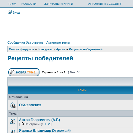
Титул
НОВОСТИ
ЖУРНАЛЫ И КНИГИ
"АРГОНАВТИ ВСЕСВІТУ"
Вход
Сообщения без ответов
|
Активные темы
Список форумов
»
Конкурсы
»
Архив
»
Рецепты победителей
Рецепты победителей
Страница
1
из
1
[ Тем: 5 ]
Темы
Объявления
Объявления
Темы
Антон Георгиевич (А.Г.)
[
На страницу:
1
,
2
]
Яценко Владимир (Угрюмый)