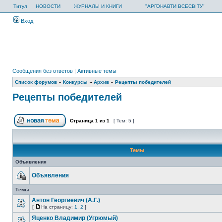
Титул
НОВОСТИ
ЖУРНАЛЫ И КНИГИ
"АРГОНАВТИ ВСЕСВІТУ"
Вход
Сообщения без ответов
|
Активные темы
Список форумов
»
Конкурсы
»
Архив
»
Рецепты победителей
Рецепты победителей
Страница
1
из
1
[ Тем: 5 ]
Темы
Объявления
Объявления
Темы
Антон Георгиевич (А.Г.)
[
На страницу:
1
,
2
]
Яценко Владимир (Угрюмый)