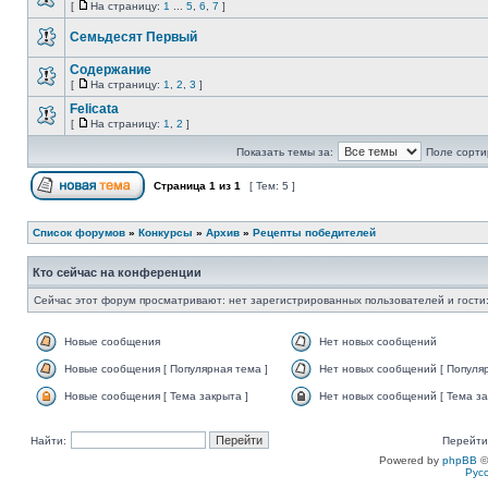
[
На страницу:
1
...
5
,
6
,
7
]
Семьдесят Первый
Содержание
[
На страницу:
1
,
2
,
3
]
Felicata
[
На страницу:
1
,
2
]
Показать темы за:
Поле сорти
Страница
1
из
1
[ Тем: 5 ]
Список форумов
»
Конкурсы
»
Архив
»
Рецепты победителей
Кто сейчас на конференции
Сейчас этот форум просматривают: нет зарегистрированных пользователей и гости:
Новые сообщения
Нет новых сообщений
Новые сообщения [ Популярная тема ]
Нет новых сообщений [ Популяр
Новые сообщения [ Тема закрыта ]
Нет новых сообщений [ Тема за
Найти:
Перейти
Powered by
phpBB
©
Рус