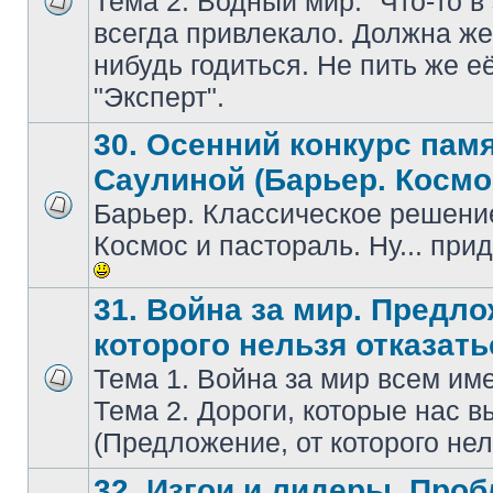
Тема 2. Водный мир. "Что-то в
всегдa привлекaло. Должнa же 
нибудь годиться. Не пить же е
"Эксперт".
30. Осенний конкурс пам
Саулиной (Барьер. Космо
Барьер. Классическое решение
Космос и пастораль. Ну... при
31. Война за мир. Предло
которого нельзя отказать
Тема 1. Война за мир всем и
Тема 2. Дороги, которые нас в
(Предложение, от которого нел
32. Изгои и лидеры. Про