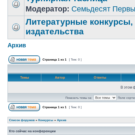
Модератор:
Семьдесят Перв
Литературные конкурсы,
издательства
Архив
Страница
1
из
1
[ Тем: 0 ]
Темы
Автор
Ответы
В этом 
Показать темы за:
Поле сорти
Страница
1
из
1
[ Тем: 0 ]
Список форумов
»
Конкурсы
»
Архив
Кто сейчас на конференции