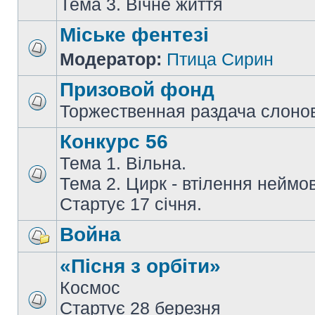
Тема 3. Вічне життя
Міське фентезі
Модератор:
Птица Сирин
Призовой фонд
Торжественная раздача слоно
Конкурс 56
Тема 1. Вільна.
Тема 2. Цирк - втілення неймов
Стартує 17 січня.
Война
«Пісня з орбіти»
Космос
Стартує 28 березня