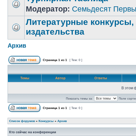
Модератор:
Семьдесят Перв
Литературные конкурсы,
издательства
Архив
Страница
1
из
1
[ Тем: 0 ]
Темы
Автор
Ответы
В этом 
Показать темы за:
Поле сорти
Страница
1
из
1
[ Тем: 0 ]
Список форумов
»
Конкурсы
»
Архив
Кто сейчас на конференции