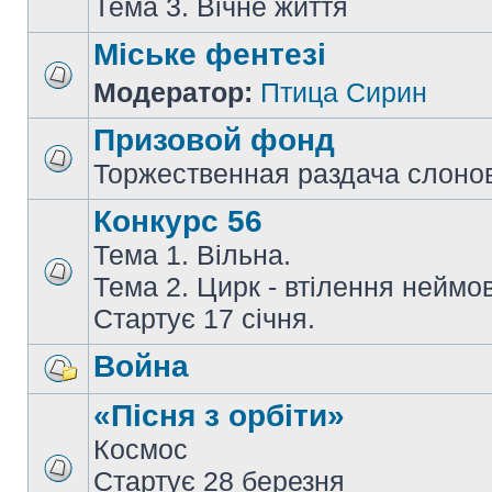
Тема 3. Вічне життя
Міське фентезі
Модератор:
Птица Сирин
Призовой фонд
Торжественная раздача слоно
Конкурс 56
Тема 1. Вільна.
Тема 2. Цирк - втілення неймов
Стартує 17 січня.
Война
«Пісня з орбіти»
Космос
Стартує 28 березня