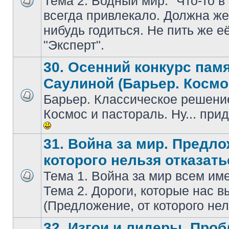
Тема 2. Водный мир. "Что-то в
всегдa привлекaло. Должнa же 
нибудь годиться. Не пить же е
"Эксперт".
30. Осенний конкурс пам
Саулиной (Барьер. Космо
Барьер. Классическое решение
Космос и пастораль. Ну... при
31. Война за мир. Предло
которого нельзя отказать
Тема 1. Война за мир всем и
Тема 2. Дороги, которые нас в
(Предложение, от которого нел
32. Изгои и лидеры. Про