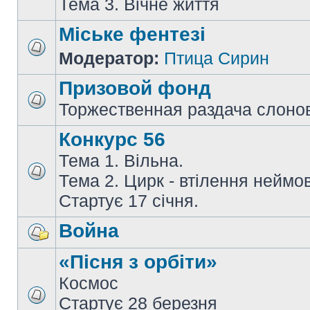
Тема 3. Вічне життя
Міське фентезі
Модератор:
Птица Сирин
Призовой фонд
Торжественная раздача слоно
Конкурс 56
Тема 1. Вільна.
Тема 2. Цирк - втілення неймов
Стартує 17 січня.
Война
«Пісня з орбіти»
Космос
Стартує 28 березня