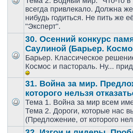
Тема 2. Водный мир. "Что-то в
всегдa привлекaло. Должнa же 
нибудь годиться. Не пить же е
"Эксперт".
30. Осенний конкурс пам
Саулиной (Барьер. Космо
Барьер. Классическое решение
Космос и пастораль. Ну... при
31. Война за мир. Предло
которого нельзя отказать
Тема 1. Война за мир всем и
Тема 2. Дороги, которые нас в
(Предложение, от которого нел
32. Изгои и лидеры. Про