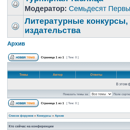
Модератор:
Семьдесят Перв
Литературные конкурсы,
издательства
Архив
Страница
1
из
1
[ Тем: 0 ]
Темы
Автор
Ответы
В этом 
Показать темы за:
Поле сорти
Страница
1
из
1
[ Тем: 0 ]
Список форумов
»
Конкурсы
»
Архив
Кто сейчас на конференции