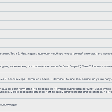
 галактик. Тема 2. Мыслящая машинерия – всё про искусственный интеллект, его место
одная, космическая, психологическая, лишь бы было "жарко"!) Тема 2. Нищие в океан
а 2. Хочешь мира – готовься к войне. – Хотелось бы всё-таки о мире, но уж как получ
эша, но если получится что-то вроде сб. "Трудная задача"(изд-во "Мир", 1982) будем
флаконе, можно сосредоточиться на чём-то одном (или убогости, или богатстве). Но чт
смопроходцев.