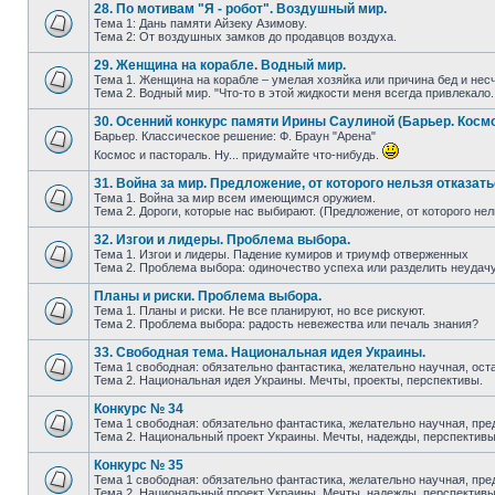
28. По мотивам "Я - робот". Воздушный мир.
Тема 1: Дань памяти Айзеку Азимову.
Тема 2: От воздушных замков до продавцов воздуха.
29. Женщина на корабле. Водный мир.
Тема 1. Женщина на корабле – умелая хозяйка или причина бед и нес
Тема 2. Водный мир. "Что-то в этой жидкости меня всегдa привлекaло.
30. Осенний конкурс памяти Ирины Саулиной (Барьер. Космо
Барьер. Классическое решение: Ф. Браун "Арена"
Космос и пастораль. Ну... придумайте что-нибудь.
31. Война за мир. Предложение, от которого нельзя отказать
Тема 1. Война за мир всем имеющимся оружием.
Тема 2. Дороги, которые нас выбирают. (Предложение, от которого нел
32. Изгои и лидеры. Проблема выбора.
Тема 1. Изгои и лидеры. Падение кумиров и триумф отверженных
Тема 2. Проблема выбора: одиночество успеха или разделить неудач
Планы и риски. Проблема выбора.
Тема 1. Планы и риски. Не все планируют, но все рискуют.
Тема 2. Проблема выбора: радость невежества или печаль знания?
33. Свободная тема. Национальная идея Украины.
Тема 1 свободная: обязательно фантастика, желательно научная, оста
Тема 2. Национальная идея Украины. Мечты, проекты, перспективы.
Конкурс № 34
Тема 1 свободная: обязательно фантастика, желательно научная, пред
Тема 2. Национальный проект Украины. Мечты, надежды, перспективы
Конкурс № 35
Тема 1 свободная: обязательно фантастика, желательно научная, пред
Тема 2. Национальный проект Украины. Мечты, надежды, перспективы