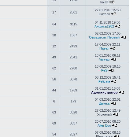
53
2290
luxett
27.01.2016 15:50
17
2801
Натали
04.11.2018 19:50
64
3115
Анфиса1982
02.02.2009 17:05
38
1367
Семьдесят Первый
17.04.2009 22:11
12
2499
Павел
13.01.2010 06:11
49
2341
Varyag
13.08.2009 19:15
62
2780
FeS
08.12.2009 15:41
56
3078
Felicata
31.01.2011 16:08
44
1769
Администратор
04.03.2010 22:01
6
179
Дымка
27.02.2010 12:49
63
3528
Угрюмый
20.07.2010 08:20
69
3837
Alter Ego
07.09.2010 08:16
54
2027
Шуршалка