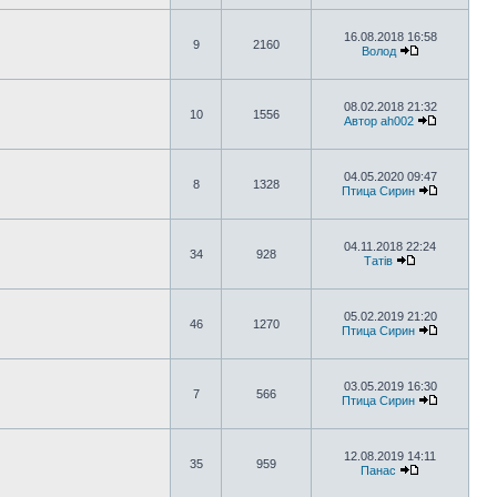
16.08.2018 16:58
9
2160
Волод
08.02.2018 21:32
10
1556
Автор ah002
04.05.2020 09:47
8
1328
Птица Сирин
04.11.2018 22:24
34
928
Татів
05.02.2019 21:20
46
1270
Птица Сирин
03.05.2019 16:30
7
566
Птица Сирин
12.08.2019 14:11
35
959
Панас