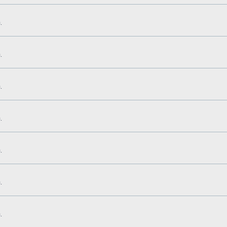
.
.
.
.
.
.
.