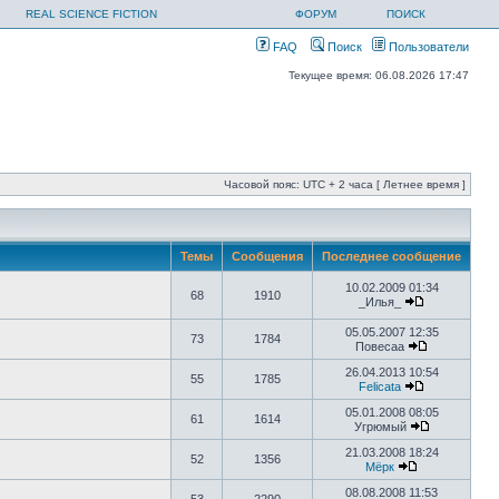
REAL SCIENCE FICTION
ФОРУМ
ПОИСК
FAQ
Поиск
Пользователи
Текущее время: 06.08.2026 17:47
Часовой пояс: UTC + 2 часа [ Летнее время ]
Темы
Сообщения
Последнее сообщение
10.02.2009 01:34
68
1910
_Илья_
05.05.2007 12:35
73
1784
Повесаa
26.04.2013 10:54
55
1785
Felicata
05.01.2008 08:05
61
1614
Угрюмый
21.03.2008 18:24
52
1356
Мёрк
08.08.2008 11:53