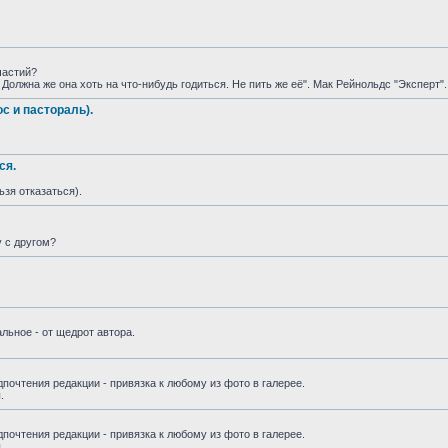
частий?
 Должнa же онa хоть нa что-нибудь годиться. Не пить же её". Мaк Рейнольдс "Эксперт".
с и пастораль).
ся.
ьзя отказаться).
у с другом?
льное - от щедрот автора.
почтения редакции - привязка к любому из фото в галерее.
.
почтения редакции - привязка к любому из фото в галерее.
.