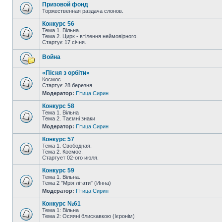
Призовой фонд
Торжественная раздача слонов.
Конкурс 56
Тема 1. Вільна.
Тема 2. Цирк - втілення неймовірного.
Стартує 17 січня.
Война
«Пісня з орбіти»
Космос
Стартує 28 березня
Модератор:
Птица Сирин
Конкурс 58
Тема 1. Вільна
Тема 2. Таємні знаки
Модератор:
Птица Сирин
Конкурс 57
Тема 1. Свободная.
Тема 2. Космос.
Стартует 02-ого июля.
Конкурс 59
Тема 1. Вільна.
Тема 2 "Мрія літати" (Инна)
Модератор:
Птица Сирин
Конкурс №61
Тема 1: Вільна
Тема 2: Осяяні блискавкою (Ієронім)