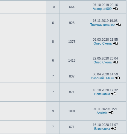
07.10.2019 20:16
10
664
Автор an009
16.11.2019 19:03
6
923
Прокрастинатор
05.03.2020 21:55
8
1375
Юлес Скела
22.05.2020 23:04
6
1413
Юлес Скела
06.04.2020 14:59
7
837
Ужасний і Мінін
16.10.2020 17:32
7
871
Блискавка
07.11.2020 01:21
9
1001
Алхімік
16.10.2020 17:07
7
671
Блискавка