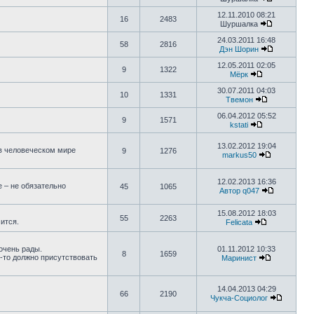
12.11.2010 08:21
16
2483
Шуршалка
24.03.2011 16:48
58
2816
Дэн Шорин
12.05.2011 02:05
9
1322
Мёрк
30.07.2011 04:03
10
1331
Твемон
06.04.2012 05:52
9
1571
kstati
13.02.2012 19:04
 в человеческом мире
9
1276
markus50
12.02.2013 16:36
е – не обязательно
45
1065
Автор q047
15.08.2012 18:03
55
2263
ится.
Felicata
 очень рады.
01.11.2012 10:33
8
1659
о-то должно присутствовать
Маринист
14.04.2013 04:29
66
2190
Чукча-Социолог