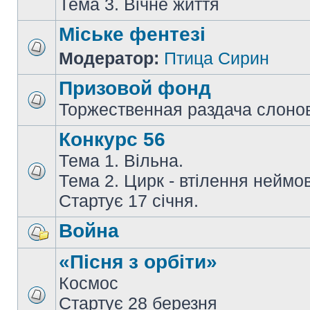
Тема 3. Вічне життя
Міське фентезі
Модератор:
Птица Сирин
Призовой фонд
Торжественная раздача слоно
Конкурс 56
Тема 1. Вільна.
Тема 2. Цирк - втілення неймов
Стартує 17 січня.
Война
«Пісня з орбіти»
Космос
Стартує 28 березня