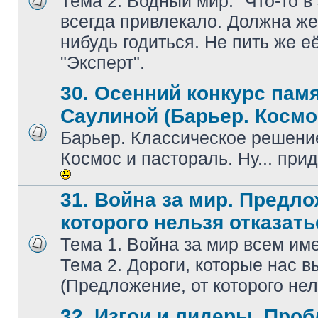
Тема 2. Водный мир. "Что-то в
всегдa привлекaло. Должнa же 
нибудь годиться. Не пить же е
"Эксперт".
30. Осенний конкурс пам
Саулиной (Барьер. Космо
Барьер. Классическое решение
Космос и пастораль. Ну... при
31. Война за мир. Предло
которого нельзя отказать
Тема 1. Война за мир всем и
Тема 2. Дороги, которые нас в
(Предложение, от которого нел
32. Изгои и лидеры. Про