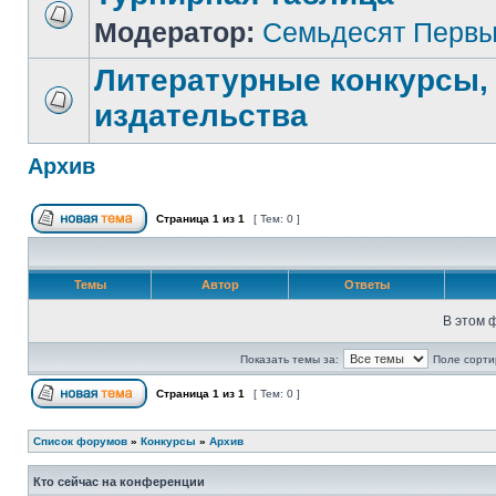
Модератор:
Семьдесят Перв
Литературные конкурсы,
издательства
Архив
Страница
1
из
1
[ Тем: 0 ]
Темы
Автор
Ответы
В этом 
Показать темы за:
Поле сорти
Страница
1
из
1
[ Тем: 0 ]
Список форумов
»
Конкурсы
»
Архив
Кто сейчас на конференции