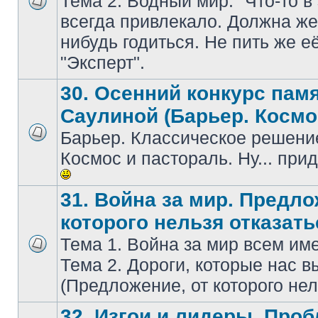
Тема 2. Водный мир. "Что-то в
всегдa привлекaло. Должнa же 
нибудь годиться. Не пить же е
"Эксперт".
30. Осенний конкурс пам
Саулиной (Барьер. Космо
Барьер. Классическое решение
Космос и пастораль. Ну... при
31. Война за мир. Предло
которого нельзя отказать
Тема 1. Война за мир всем и
Тема 2. Дороги, которые нас в
(Предложение, от которого нел
32. Изгои и лидеры. Про