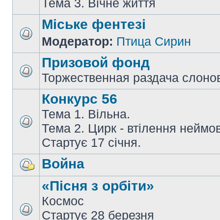
Тема 3. Вічне життя
Міське фентезі
Модератор:
Птица Сирин
Призовой фонд
Торжественная раздача слоно
Конкурс 56
Тема 1. Вільна.
Тема 2. Цирк - втілення неймов
Стартує 17 січня.
Война
«Пісня з орбіти»
Космос
Стартує 28 березня