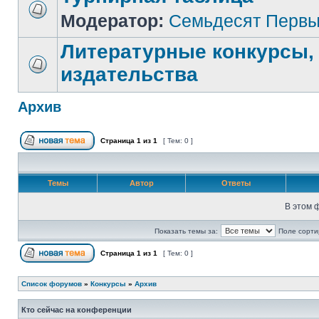
Модератор:
Семьдесят Перв
Литературные конкурсы,
издательства
Архив
Страница
1
из
1
[ Тем: 0 ]
Темы
Автор
Ответы
В этом 
Показать темы за:
Поле сорти
Страница
1
из
1
[ Тем: 0 ]
Список форумов
»
Конкурсы
»
Архив
Кто сейчас на конференции