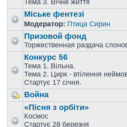
Тема 3. Вічне життя
Міське фентезі
Модератор:
Птица Сирин
Призовой фонд
Торжественная раздача слоно
Конкурс 56
Тема 1. Вільна.
Тема 2. Цирк - втілення неймов
Стартує 17 січня.
Война
«Пісня з орбіти»
Космос
Стартує 28 березня