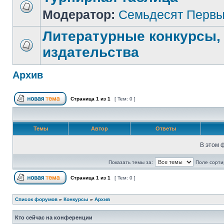
Модератор:
Семьдесят Перв
Литературные конкурсы,
издательства
Архив
Страница
1
из
1
[ Тем: 0 ]
Темы
Автор
Ответы
В этом 
Показать темы за:
Поле сорти
Страница
1
из
1
[ Тем: 0 ]
Список форумов
»
Конкурсы
»
Архив
Кто сейчас на конференции