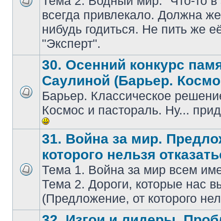
Тема 2. Водный мир. "Что-то в
всегдa привлекaло. Должнa же 
нибудь годиться. Не пить же е
"Эксперт".
30. Осенний конкурс пам
Саулиной (Барьер. Космо
Барьер. Классическое решение
Космос и пастораль. Ну... при
31. Война за мир. Предло
которого нельзя отказать
Тема 1. Война за мир всем и
Тема 2. Дороги, которые нас в
(Предложение, от которого нел
32. Изгои и лидеры. Про